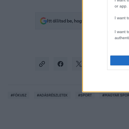
I want t
or app.
I want t
Itt állítsd be, hogy az RTL.hu az elsők 
I want t
authenti
#
FÓKUSZ
#
ADÁSRÉSZLETEK
#
SPORT
#
MAGYAR SPO