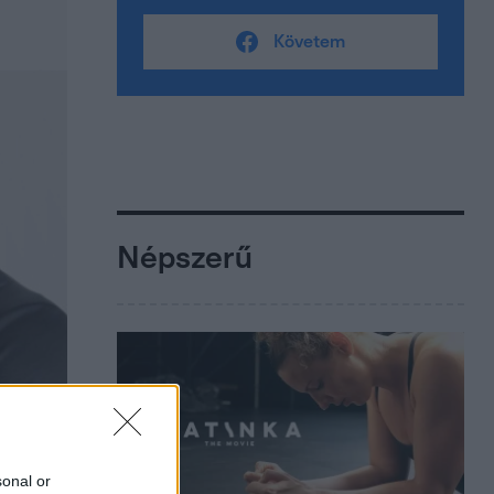
Követem
Népszerű
sonal or