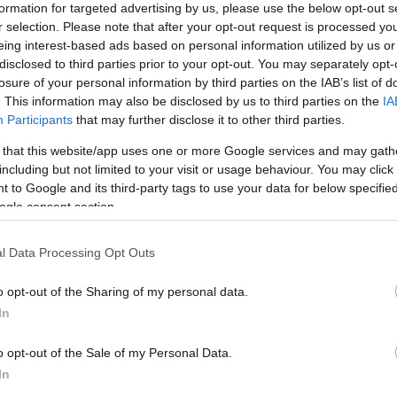
formation for targeted advertising by us, please use the below opt-out s
r selection. Please note that after your opt-out request is processed y
eing interest-based ads based on personal information utilized by us or
Link másolása
disclosed to third parties prior to your opt-out. You may separately opt-
losure of your personal information by third parties on the IAB’s list of
. This information may also be disclosed by us to third parties on the
IA
Participants
that may further disclose it to other third parties.
ső magyar focista, és a legjobban fizetett
 that this website/app uses one or more Google services and may gath
including but not limited to your visit or usage behaviour. You may click 
ó forintos éves fizetését senki meg sem
 to Google and its third-party tags to use your data for below specifi
kel rangsorolta a focisták milliós fizetését
ogle consent section.
l Data Processing Opt Outs
o opt-out of the Sharing of my personal data.
In
o opt-out of the Sale of my Personal Data.
In