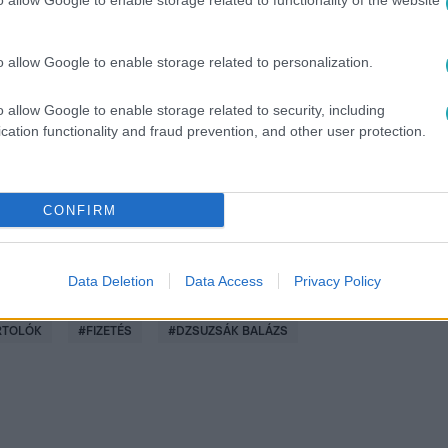
o allow Google to enable storage related to functionality of the website
o allow Google to enable storage related to personalization.
között legyen a Google-találatokban!
o allow Google to enable storage related to security, including
cation functionality and fraud prevention, and other user protection.
CONFIRM
Data Deletion
Data Access
Privacy Policy
RTOLÓK
#
FIZETÉS
#
DZSUZSÁK BALÁZS