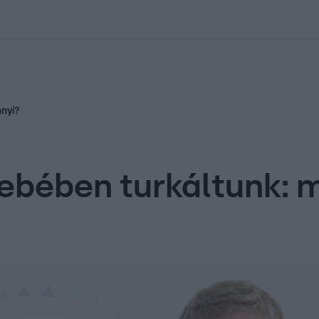
kolett
#
Időjárás
#
RTL műsor
#
Víz
#
Magyar Péter
#
Csillagjeg
nnyi?
ebében turkáltunk: m