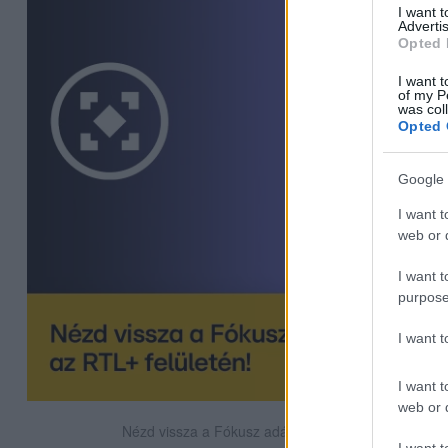
I want 
Advertis
Opted 
I want t
of my P
was col
Opted 
Google 
I want t
web or d
I want t
purpose
I want 
I want t
web or d
Nézd vissza a Fókusz adásait az RTL+-on!