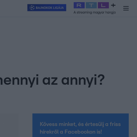
y
#
RTL+
#
Exek csatája 2026
#
Celeb vagyok, ments ki innen
#
H
ennyi az annyi?
Kövess minket, és értesülj a friss
hírekről a Facebookon is!