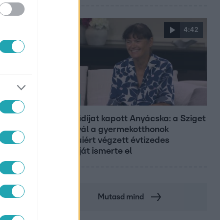
4:42
Reggeli
Életműdíjat kapott Anyácska: a Sziget
Fesztivál a gyermekotthonok
fiataljaiért végzett évtizedes
munkáját ismerte el
Mutasd mind