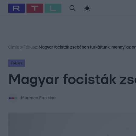
#
Babits Marcella
#
Szellő István
#
Most Wanted
#
Gallusz Ni
Címlap
›
Fókusz
›
Magyar focisták zsebében turkáltunk: mennyi az a
Fókusz
Magyar focisták zs
Marenec Fruzsina