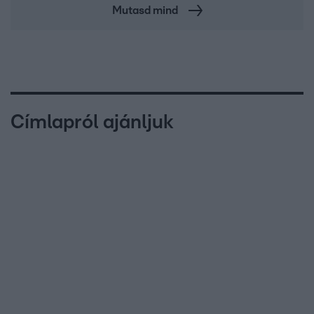
Mutasd mind
Címlapról ajánljuk