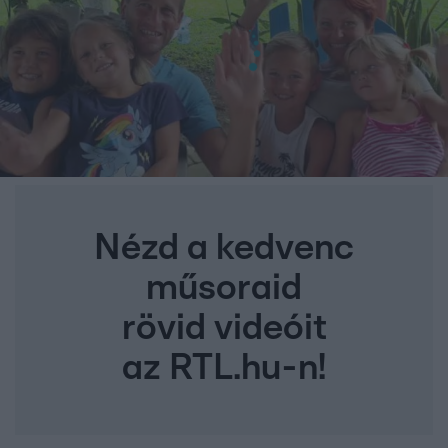
Nézd a kedvenc
műsoraid
rövid videóit
az RTL.hu-n!