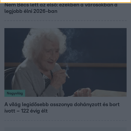
Nem Bécs lett az első: ezekben a városokban a
legjobb élni 2026-ban
Nagyvilág
A világ legidősebb asszonya dohányzott és bort
ivott – 122 évig élt