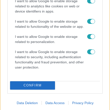
I want to allow Google to enable storage
related to analytics like cookies on web or
device identifiers in apps.
Fókusz
I want to allow Google to enable storage
related to functionality of the website or app.
Megdöbbentő állapotban maradt meg az inotai
hőerőmű egykori központja
I want to allow Google to enable storage
related to personalization.
I want to allow Google to enable storage
related to security, including authentication
functionality and fraud prevention, and other
user protection.
CONFIRM
Data Deletion
Data Access
Privacy Policy
Nagyvilág