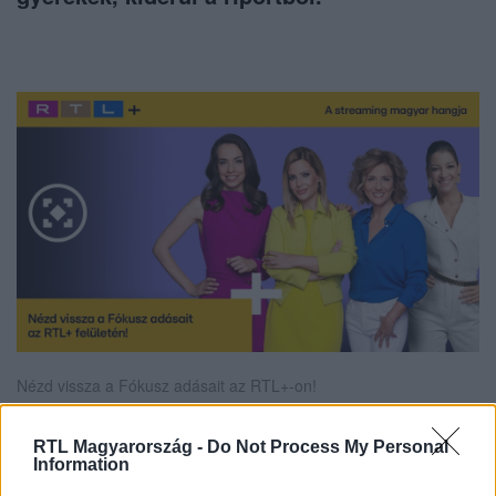
Nézd vissza a Fókusz adásait az RTL+-on!
RTL Magyarország -
Do Not Process My Personal
Information
Itt állítsd be, hogy az RTL.hu az elsők között