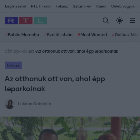
Legfrissebb
RTL Híradó
Fókusz
Sztárhírek
Randi
Celeb vagyok, me
#
Babits Marcella
#
Szellő István
#
Most Wanted
#
Gallusz Niko
Címlap
›
Fókusz
›
Az otthonuk ott van, ahol épp leparkolnak
Fókusz
Az otthonuk ott van, ahol épp
leparkolnak
Lukács Gabriella