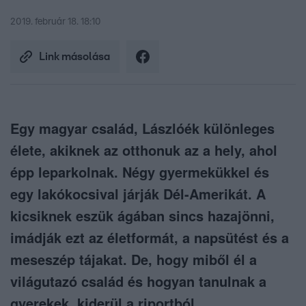
2019. február 18. 18:10
Link másolása
Egy magyar család, Lászlóék különleges
élete, akiknek az otthonuk az a hely, ahol
épp leparkolnak. Négy gyermekükkel és
egy lakókocsival járják Dél-Amerikát. A
kicsiknek eszük ágában sincs hazajönni,
imádják ezt az életformát, a napsütést és a
meseszép tájakat. De, hogy miből él a
világutazó család és hogyan tanulnak a
gyerekek, kiderül a riportból.