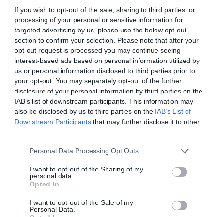
legyen a Google-találatokban!
If you wish to opt-out of the sale, sharing to third parties, or
processing of your personal or sensitive information for
targeted advertising by us, please use the below opt-out
section to confirm your selection. Please note that after your
opt-out request is processed you may continue seeing
interest-based ads based on personal information utilized by
us or personal information disclosed to third parties prior to
your opt-out. You may separately opt-out of the further
disclosure of your personal information by third parties on the
IAB’s list of downstream participants. This information may
also be disclosed by us to third parties on the
IAB’s List of
Downstream Participants
that may further disclose it to other
Kövess minket, és értesülj a friss hírekről a
third parties.
Facebookon is!
Please note that this website/app uses one or more Google
Personal Data Processing Opt Outs
services and may gather and store information including but
Követem
not limited to your visit or usage behaviour. You may click to
I want to opt-out of the Sharing of my
personal data.
grant or deny consent to Google and its third-party tags to
Opted In
use your data for below specified purposes in below Google
consent section.
I want to opt-out of the Sale of my
Personal Data.