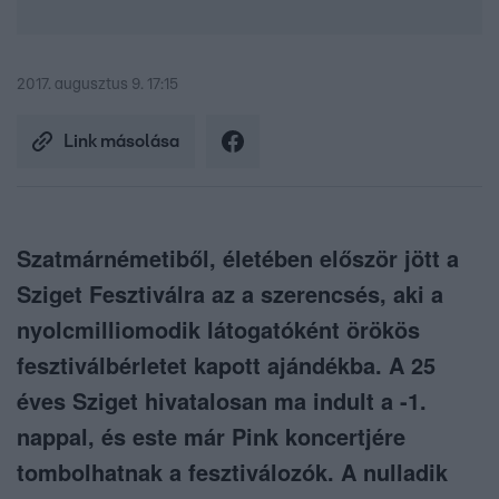
2017. augusztus 9. 17:15
Link másolása
Szatmárnémetiből, életében először jött a
Sziget Fesztiválra az a szerencsés, aki a
nyolcmilliomodik látogatóként örökös
fesztiválbérletet kapott ajándékba. A 25
éves Sziget hivatalosan ma indult a -1.
nappal, és este már Pink koncertjére
tombolhatnak a fesztiválozók. A nulladik