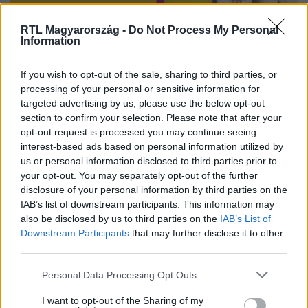
Nézd vissza a Fókusz adásait az RTL+-on!
RTL Magyarország -
Do Not Process My Personal
Information
If you wish to opt-out of the sale, sharing to third parties, or
processing of your personal or sensitive information for
Itt állítsd be, hogy az RTL.hu az elsők között
legyen a Google-találatokban!
targeted advertising by us, please use the below opt-out
section to confirm your selection. Please note that after your
opt-out request is processed you may continue seeing
interest-based ads based on personal information utilized by
us or personal information disclosed to third parties prior to
your opt-out. You may separately opt-out of the further
disclosure of your personal information by third parties on the
IAB’s list of downstream participants. This information may
also be disclosed by us to third parties on the
IAB’s List of
Downstream Participants
that may further disclose it to other
third parties.
Please note that this website/app uses one or more Google
Personal Data Processing Opt Outs
Kövess minket, és értesülj a friss hírekről a
services and may gather and store information including but
Facebookon is!
not limited to your visit or usage behaviour. You may click to
I want to opt-out of the Sharing of my