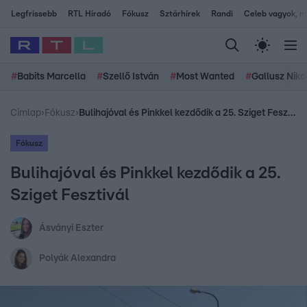
Legfrissebb
RTL Híradó
Fókusz
Sztárhírek
Randi
Celeb vagyok, me
#
Babits Marcella
#
Szellő István
#
Most Wanted
#
Gallusz Niko
Címlap
›
Fókusz
›
Bulihajóval és Pinkkel kezdődik a 25. Sziget Fesztivál
Fókusz
Bulihajóval és Pinkkel kezdődik a 25.
Sziget Fesztivál
Ásványi Eszter
Polyák Alexandra