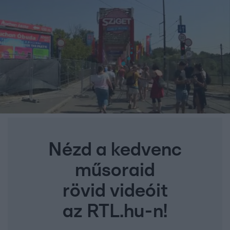
Nézd a kedvenc
műsoraid
rövid videóit
az RTL.hu-n!