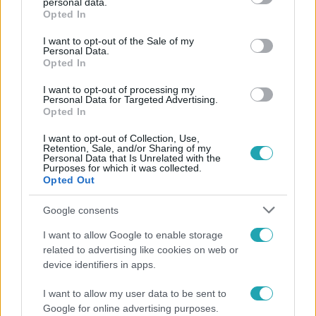
personal data.
grant or deny consent to Google and its third-party tags to
Opted In
use your data for below specified purposes in below Google
Követem
consent section.
I want to opt-out of the Sale of my
Personal Data.
Opted In
I want to opt-out of processing my
Personal Data for Targeted Advertising.
Opted In
#
FÓKUSZ
#
ADÁSRÉSZLETEK
#
FESZTIVÁL
I want to opt-out of Collection, Use,
Retention, Sale, and/or Sharing of my
#
SZIGET FESZTIVÁL 2017
#
KEZDŐDIK
#
PINK
Personal Data that Is Unrelated with the
Purposes for which it was collected.
#
WIZ KHALIFA
#
KONCERTEK
Opted Out
Google consents
I want to allow Google to enable storage
related to advertising like cookies on web or
device identifiers in apps.
Népszerű
I want to allow my user data to be sent to
Google for online advertising purposes.