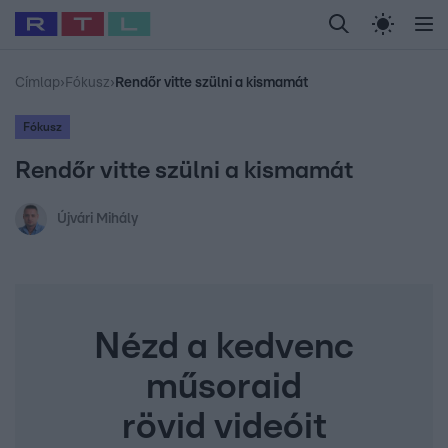
Legfrissebb
RTL Híradó
Fókusz
Sztárhírek
Randi
Celeb vagyok, me
#
Sebestyén Balázs
#
RTL műsor
#
Dj Oti
#
Babits Marcella
#
Címlap
›
Fókusz
›
Rendőr vitte szülni a kismamát
Fókusz
Rendőr vitte szülni a kismamát
Újvári Mihály
Nézd a kedvenc
műsoraid
rövid videóit