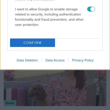
I want to allow Google to enable storage
related to security, including authentication
functionality and fraud prevention, and other
Bulvár
user protection.
Bódi Guszti és Margó büszkén jelentették be:
megvan a család első diplomása
CONFIRM
Data Deletion
Data Access
Privacy Policy
Bulvár