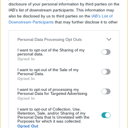
disclosure of your personal information by third parties on the
IAB’s list of downstream participants. This information may
also be disclosed by us to third parties on the
IAB’s List of
Downstream Participants
that may further disclose it to other
third parties.
#
FÓKUSZ
#
ÉLETMENTŐ
#
ADÁSRÉSZLETEK
Please note that this website/app uses one or more Google
#
SZÜLÉS
#
RENDŐR
#
M7
#
KISMAMA
Personal Data Processing Opt Outs
services and may gather and store information including but
#
ÚJVÁRI MIHÁLY
not limited to your visit or usage behaviour. You may click to
I want to opt-out of the Sharing of my
personal data.
grant or deny consent to Google and its third-party tags to
Opted In
use your data for below specified purposes in below Google
consent section.
I want to opt-out of the Sale of my
Personal Data.
Opted In
I want to opt-out of processing my
Personal Data for Targeted Advertising.
Népszerű
Opted In
I want to opt-out of Collection, Use,
Retention, Sale, and/or Sharing of my
Personal Data that Is Unrelated with the
Purposes for which it was collected.
Opted Out