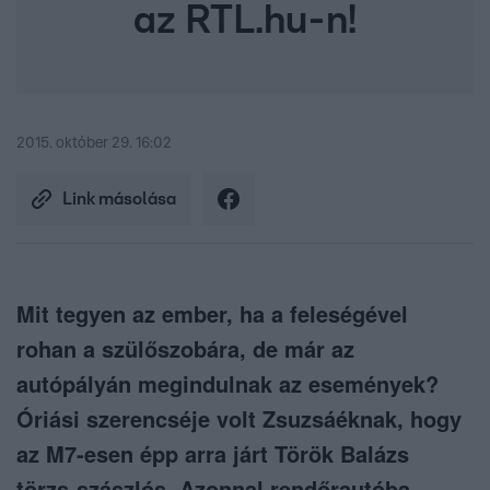
az RTL.hu-n!
2015. október 29. 16:02
Link másolása
Mit tegyen az ember, ha a feleségével
rohan a szülőszobára, de már az
autópályán megindulnak az események?
Óriási szerencséje volt Zsuzsáéknak, hogy
az M7-esen épp arra járt Török Balázs
törzs-szászlós. Azonnal rendőrautóba