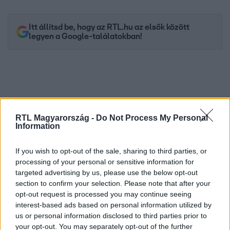
Itt állítsd be, hogy az RTL.hu az elsők között
legyen a Google-találatokban!
RTL Magyarország -
Do Not Process My Personal
Information
If you wish to opt-out of the sale, sharing to third parties, or
processing of your personal or sensitive information for
Kövess minket, és értesülj a friss hírekről a
targeted advertising by us, please use the below opt-out
section to confirm your selection. Please note that after your
Facebookon is!
opt-out request is processed you may continue seeing
interest-based ads based on personal information utilized by
Követem
us or personal information disclosed to third parties prior to
your opt-out. You may separately opt-out of the further