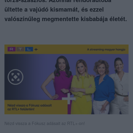
ültette a vajúdó kismamát, és ezzel
valószínűleg megmentette kisbabája életét.
Nézd vissza a Fókusz adásait az RTL+-on!