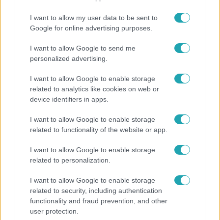
I want to allow my user data to be sent to
Google for online advertising purposes.
Survivor
I want to allow Google to send me
2023. október 4. 20:45
personalized advertising.
„Ez egy dzsungel, nem egy wellness szálloda” – a
Karagatan törzs tagjai összekaptak az alvás miatt
I want to allow Google to enable storage
related to analytics like cookies on web or
Zümrüt Öles Zümi nem tudott aludni, mert Kiss Janiék
device identifiers in apps.
hangosak voltak, miközben a tüzet rendezgették. Amikor
a lány felhozta, hogy legyenek tekintettel egymásra,
I want to allow Google to enable storage
azonnal heves indulatok robbantak ki a tűz körül ülő
related to functionality of the website or app.
játékosok között.
I want to allow Google to enable storage
related to personalization.
I want to allow Google to enable storage
4:42
related to security, including authentication
functionality and fraud prevention, and other
user protection.