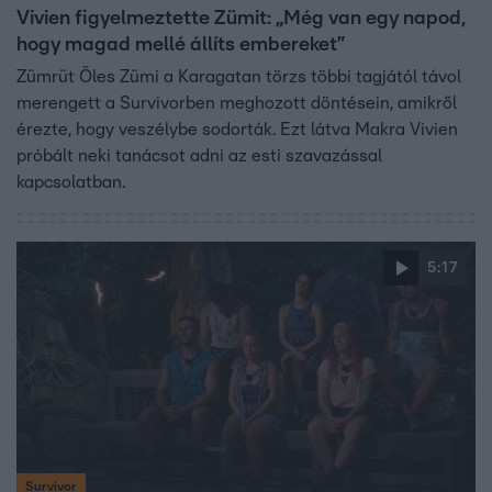
Vivien figyelmeztette Zümit: „Még van egy napod,
hogy magad mellé állíts embereket”
Zümrüt Öles Zümi a Karagatan törzs többi tagjától távol
merengett a Survivorben meghozott döntésein, amikről
érezte, hogy veszélybe sodorták. Ezt látva Makra Vivien
próbált neki tanácsot adni az esti szavazással
kapcsolatban.
5:17
Survivor