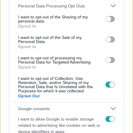
Please note that this website/app uses one or more Google
Personal Data Processing Opt Outs
services and may gather and store information including but
Survivor
not limited to your visit or usage behaviour. You may click to
I want to opt-out of the Sharing of my
personal data.
2023. október 5. 20:45
grant or deny consent to Google and its third-party tags to
Opted In
use your data for below specified purposes in below Google
Vivi és Gergő inkább elveszítették volna a játékot,
consent section.
I want to opt-out of the Sale of my
hogy valakit kiszavazhassanak?
Personal Data.
Opted In
A Karagatan törzs tagjai vegyes érzelmekkel várták a
Survivor első Védettségi játékát: míg Németh Olivér és
I want to opt-out of processing my
Zümrüt Öles Zümi veszélyben érezték magukat, és
Personal Data for Targeted Advertising.
Opted In
mindent megtettek volna a védettségért, Bodnár Gergő
és Makra Vivien szívesen megváltak volna társaiktól, még
I want to opt-out of Collection, Use,
ha ez a játék elvesztését is jelenti.
Retention, Sale, and/or Sharing of my
Personal Data that Is Unrelated with the
Purposes for which it was collected.
Opted Out
2:38
Google consents
I want to allow Google to enable storage
related to advertising like cookies on web or
device identifiers in apps.