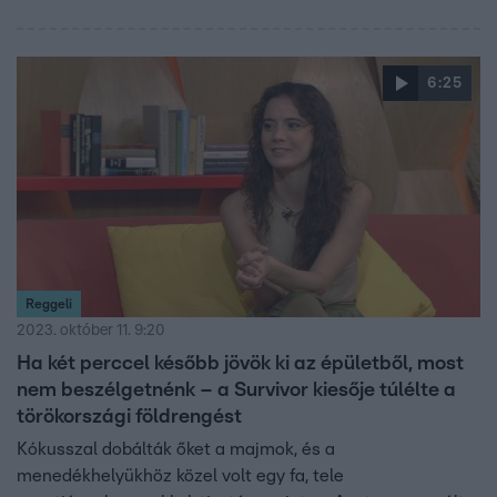
6:25
Reggeli
2023. október 11. 9:20
Ha két perccel később jövök ki az épületből, most
nem beszélgetnénk – a Survivor kiesője túlélte a
törökországi földrengést
Kókusszal dobálták őket a majmok, és a
menedékhelyükhöz közel volt egy fa, tele