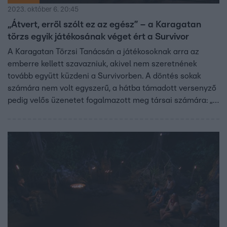
2023. október 6. 20:45
„Átvert, erről szólt ez az egész” – a Karagatan
törzs egyik játékosának véget ért a Survivor
A Karagatan Törzsi Tanácsán a játékosoknak arra az
emberre kellett szavazniuk, akivel nem szeretnének
tovább együtt küzdeni a Survivorben. A döntés sokak
számára nem volt egyszerű, a hátba támadott versenyző
pedig velős üzenetet fogalmazott meg társai számára: „A
túlélő cím, az nem nektek szól”.