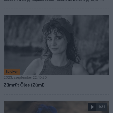
tárgyat ragadott meg, aminek nem sok hasznát veszik
majd áram nélkül. A váratlan szerzemény mellett a kékek
ellenfeleikre is gondoltak, és egy nagyon fontos eszközt
meghagytak a Jarakay törzsnek.
Survivor
2023. szeptember 22. 10:30
Zümrüt Öles (Zümi)
1:21