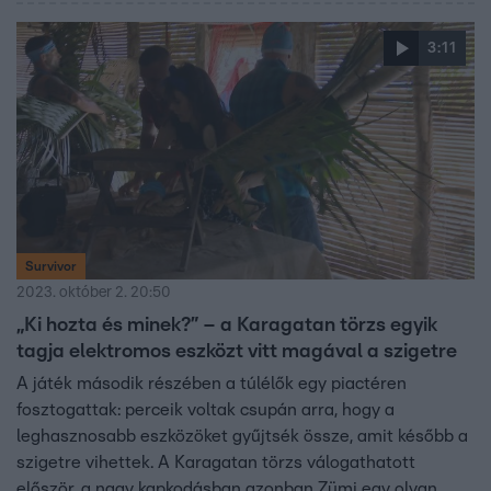
3:11
Survivor
2023. október 2. 20:50
„Ki hozta és minek?” – a Karagatan törzs egyik
tagja elektromos eszközt vitt magával a szigetre
A játék második részében a túlélők egy piactéren
fosztogattak: perceik voltak csupán arra, hogy a
leghasznosabb eszközöket gyűjtsék össze, amit később a
szigetre vihettek. A Karagatan törzs válogathatott
először, a nagy kapkodásban azonban Zümi egy olyan