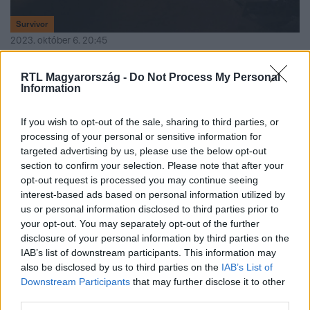
Survivor
2023. október 6. 20:45
Elhagyta a Karagatan törzset az idei Survivor első
RTL Magyarország -
Do Not Process My Personal
kiesője
Information
A Jarakay törzs tagjai között tovább nőtt a feszültség,
miközben a Karagatan versenyzői arról döntöttek az idei
If you wish to opt-out of the sale, sharing to third parties, or
első Törzsi Tanácson, hogy melyik társuknak érjen véget a
processing of your personal or sensitive information for
Survivor.
targeted advertising by us, please use the below opt-out
section to confirm your selection. Please note that after your
opt-out request is processed you may continue seeing
interest-based ads based on personal information utilized by
2:12
us or personal information disclosed to third parties prior to
your opt-out. You may separately opt-out of the further
disclosure of your personal information by third parties on the
IAB’s list of downstream participants. This information may
also be disclosed by us to third parties on the
IAB’s List of
Downstream Participants
that may further disclose it to other
third parties.