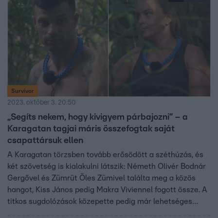
Survivor
2023. október 3. 20:50
„Segíts nekem, hogy kivigyem párbajozni” – a
Karagatan tagjai máris összefogtak saját
csapattársuk ellen
A Karagatan törzsben tovább erősödött a széthúzás, és
két szövetség is kialakulni látszik: Németh Olivér Bodnár
Gergővel és Zümrüt Öles Zümivel találta meg a közös
hangot, Kiss János pedig Makra Viviennel fogott össze. A
titkos sugdolózások közepette pedig már lehetséges
tervek is születtek.