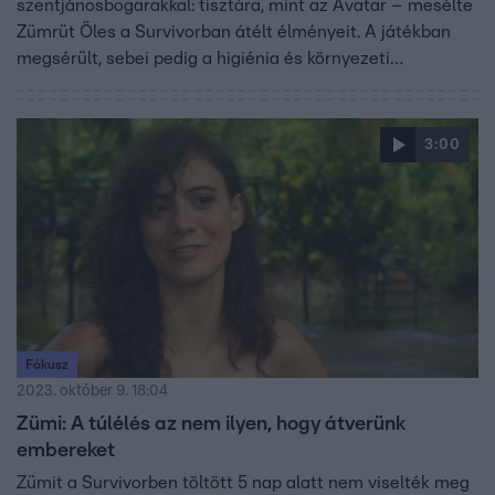
szentjánosbogarakkal: tisztára, mint az Avatar – mesélte
Zümrüt Öles a Survivorban átélt élményeit. A játékban
megsérült, sebei pedig a higiénia és környezeti
körülmények miatt (80 százalékos páratartalom) nem
gyógyultak, társai ezért szavazták ki, ám Zümi szerint ez
csak kifogás volt. A játékba azért érkezett, hogy új életet
3:00
kezdhessen. Túlélte az év elején történt török földrengést.
„Ha két perccel később jövök ki az épületből, most nem
beszélgetnénk” – mondta. Hajnali 4 óra 17 perckor volt a
rengés, ő pedig utána hónapokig felébredt 4 óra tájban.
Fókusz
2023. október 9. 18:04
Zümi: A túlélés az nem ilyen, hogy átverünk
embereket
Zümit a Survivorben töltött 5 nap alatt nem viselték meg