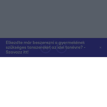
Elkezdte már beszerezni a gyermekének
szükséges tanszereket az idei tanévre? -
Szavazz itt!