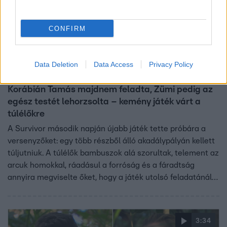
CONFIRM
Survivor
Data Deletion
Data Access
Privacy Policy
2023. október 3. 20:50
Korábián Tamás majdnem feladta, Zümi pedig az
egész testét lehorzsolta – kemény játék várt a
túlélőkre
A Survivor második napján újabb játék tette próbára a
versenyzőket: egy több részből álló akadálypályán kellett
túljutniuk. A túlélők bambuszok alá szorultak, telement az
arcuk homokkal, ráadásul a forróság és a fáradtság
annyira megviselte őket, hogy a játék utolsó feladatánál
Joe kénytelen volt szabályt módosítani.
3:34