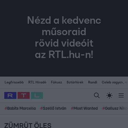
Nézd a kedvenc
műsoraid
rövid videóit
az RTL.hu-n!
Legfrissebb
RTL Híradó
Fókusz
Sztárhírek
Randi
Celeb vagyok, me
#
Babits Marcella
#
Szellő István
#
Most Wanted
#
Gallusz Niko
ZÜMRÜT ÖLES