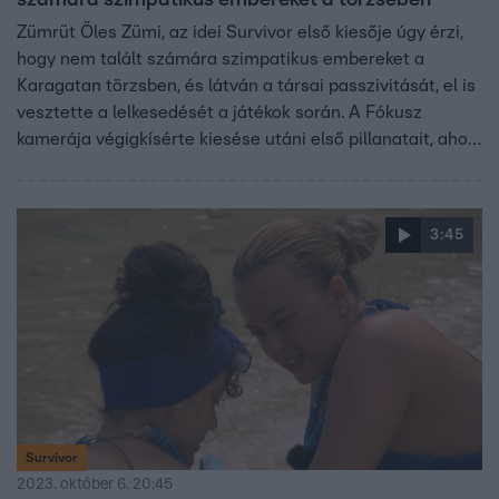
számára szimpatikus embereket a törzsében
Zümrüt Öles Zümi, az idei Survivor első kiesője úgy érzi,
hogy nem talált számára szimpatikus embereket a
Karagatan törzsben, és látván a társai passzivitását, el is
vesztette a lelkesedését a játékok során. A Fókusz
kamerája végigkísérte kiesése utáni első pillanatait, ahol
Zümi többek között azt is elárulta, mik hiányoztak neki a
legjobban a dzsungelben töltött idő során. A Survivor első
kiesője hétfőn a Fókuszban még többet elárul a szigeten
3:45
szerzett élményeiről.
Survivor
2023. október 6. 20:45