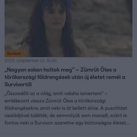
Survivor
2023. szeptember 22. 10:30
„Nagyon sokan haltak meg” – Zümrüt Öles a
törökországi földrengések után új életet remél a
Survivortől
„Összedőlt az a világ, amit valaha ismertem” –
emlékezett vissza Zümrüt Öles a törökországi
földrengésekre, amit neki is át kellett élnie. A pusztítást
családjával túlélték, de semmilyük sem maradt, ezért is
fontos neki a Survivor: szeretne egy biztonságos életet
megalapozni a nyereményből. A borzalmak ellenére