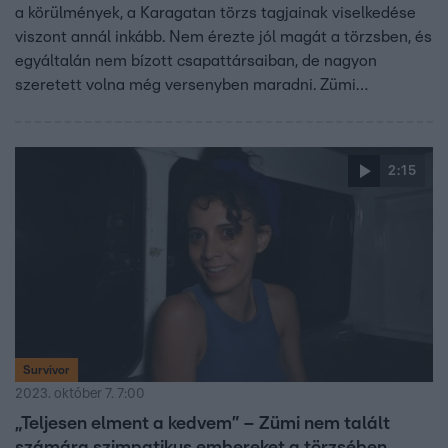
a körülmények, a Karagatan törzs tagjainak viselkedése
viszont annál inkább. Nem érezte jól magát a törzsben, és
egyáltalán nem bízott csapattársaiban, de nagyon
szeretett volna még versenyben maradni. Zümi
megtanulta, hogy csak magára számíthat. Olivér merész
húzása viszont nem marad következmények nélkül. Hogy
mit szólnak a többiek a fiú taktikájához, az kiderül a
2:15
Survivor – Generációk harca hétfő esti adásából.
Survivor
2023. október 7. 7:00
„Teljesen elment a kedvem” – Zümi nem talált