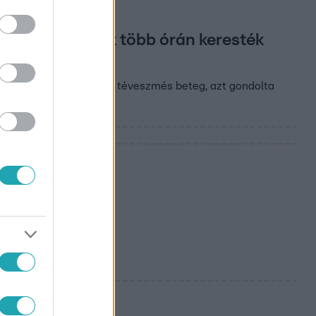
yerek – a szülők több órán keresték
a nő kóros elmeállapotú, téveszmés beteg, azt gondolta