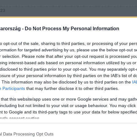
:23
t magából és le is vetkőzött egy dühöngő
arország -
Do Not Process My Personal Information
ika Moszkvitina cigizni akart, majd félmeztelenül megpróbált b
 utasoknak, hogy mind meghalnak.
to opt-out of the sale, sharing to third parties, or processing of your per
formation for targeted advertising by us, please use the below opt-out s
r selection. Please note that after your opt-out request is processed y
eing interest-based ads based on personal information utilized by us or
disclosed to third parties prior to your opt-out. You may separately opt-
losure of your personal information by third parties on the IAB’s list of
25
. This information may also be disclosed by us to third parties on the
IA
ek a 44 éves, zavart nő ellen, aki hazavit
Participants
that may further disclose it to other third parties.
hogy az övé a gyerek
 that this website/app uses one or more Google services and may gath
including but not limited to your visit or usage behaviour. You may click 
 tőle a gyámügy a fiát, a 4 éves Dominikről azt hihette, hogy a
 to Google and its third-party tags to use your data for below specifi
ogle consent section.
l Data Processing Opt Outs