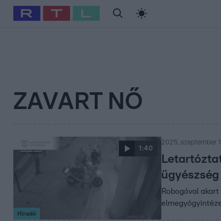
#
Babits Marcella
#
Szellő István
#
Most Wanted
#
Gallusz Ni
ZAVART NŐ
2025. szeptember 11
1:40
Letartóztat
ügyészség
Robogóval akart 
elmegyógyintézet
Híradó