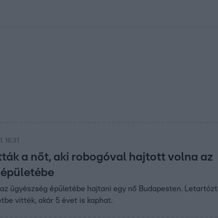
kolett
#
Időjárás
#
RTL műsor
#
Víz
#
Magyar Péter
#
Csillagjeg
. 16:31
ták a nőt, aki robogóval hajtott volna az
 épületébe
az ügyészség épületébe hajtani egy nő Budapesten. Letartózt
be vitték, akár 5 évet is kaphat.