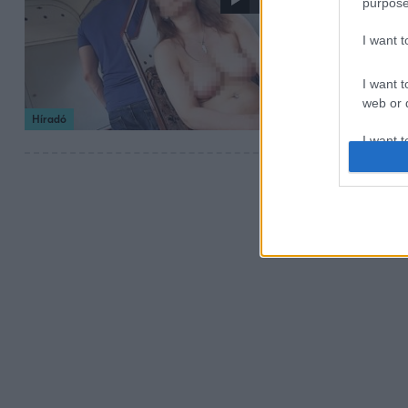
purpose
Senki nem 
I want 
Másfél órán át s
jutott. Sokan le
I want t
vitték, közerkölc
web or d
Híradó
I want t
or app.
I want t
I want t
authenti