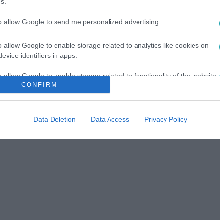
s.
bánta, hogy meztelenül sétál
to allow Google to send me personalized advertising.
enki sem ment oda ahhoz a nőhöz, aki meztelenül sétált Budap
fényképezték. Végül a Nyugati téren a rendőrök állították meg,
o allow Google to enable storage related to analytics like cookies on
s megsértése miatt indult ellene eljárás.
evice identifiers in apps.
o allow Google to enable storage related to functionality of the website
CONFIRM
o allow Google to enable storage related to personalization.
Data Deletion
Data Access
Privacy Policy
o allow Google to enable storage related to security, including
cation functionality and fraud prevention, and other user protection.