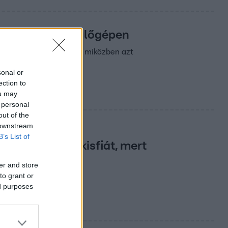
 orosz nő a repülőgépen
etörni a pilótafülkébe, miközben azt
sonal or
ection to
ou may
 personal
out of the
 downstream
B’s List of
te szomszédja kisfiát, mert
er and store
to grant or
z ő gyereke.
ed purposes