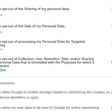
07
o opt-out of the Sharing of my personal data.
zomszédja kisfiát, mert azt hitte, övé a g
In
o opt-out of the Sale of my Personal Data.
éves nő lakásán találták meg a kisfiút. Az ügyészség szerint 
In
a saját fia, akit korábban elvett tőle a gyámügy.
to opt-out of processing my Personal Data for Targeted
ing.
In
:45
o opt-out of Collection, Use, Retention, Sale, and/or Sharing
l és vascsővel
ersonal Data that Is Unrelated with the Purposes for which it
lected.
iskolaőrre
Out
vascsővel támadt egy zavart
consents
e csütörtökön Budapesten.
o allow Google to enable storage related to advertising like cookies on
evice identifiers in apps.
o allow my user data to be sent to Google for online advertising
05