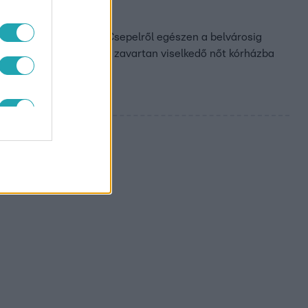
esten szerda reggel. Csepelről egészen a belvárosig
 ők hívták a mentőket. A zavartan viselkedő nőt kórházba