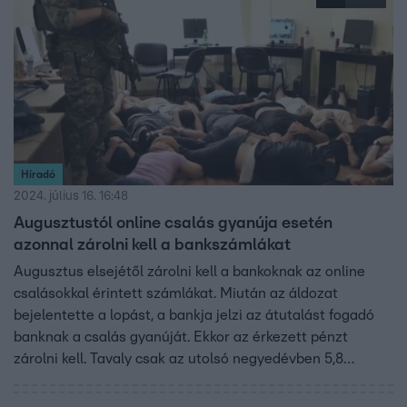
Híradó
2024. július 16. 16:48
Augusztustól online csalás gyanúja esetén
azonnal zárolni kell a bankszámlákat
Augusztus elsejétől zárolni kell a bankoknak az online
csalásokkal érintett számlákat. Miután az áldozat
bejelentette a lopást, a bankja jelzi az átutalást fogadó
banknak a csalás gyanúját. Ekkor az érkezett pénzt
zárolni kell. Tavaly csak az utolsó negyedévben 5,8
milliárd forintot loptak el az online csalók, a kormány
szerint ezért kell a szigorítás.