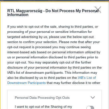
RTL Magyarország -
Do Not Process My Personal
Information
If you wish to opt-out of the sale, sharing to third parties, or
processing of your personal or sensitive information for
targeted advertising by us, please use the below opt-out
section to confirm your selection. Please note that after your
opt-out request is processed you may continue seeing
interest-based ads based on personal information utilized by
Gazdaság
us or personal information disclosed to third parties prior to
2024. július 12. 10:39
your opt-out. You may separately opt-out of the further
disclosure of your personal information by third parties on the
A kormány zárolta a fővárosi fejlesztésekre szánt
IAB’s list of downstream participants. This information may
keret 99,93 százalékát
also be disclosed by us to third parties on the
IAB’s List of
2 268 200 000 forintból 1 millió 400 ezret hagytak meg.
Downstream Participants
that may further disclose it to other
third parties.
Please note that this website/app uses one or more Google
Personal Data Processing Opt Outs
services and may gather and store information including but
not limited to your visit or usage behaviour. You may click to
I want to opt-out of the Sharing of my