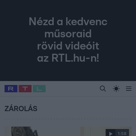
Nézd a kedvenc
műsoraid
rövid videóit
az RTL.hu-n!
Legfrissebb
RTL Híradó
Fókusz
Sztárhírek
Randi
Celeb vagyok, me
#
Sebestyén Balázs
#
RTL műsor
#
Dj Oti
#
Babits Marcella
#
ZÁROLÁS
1:58