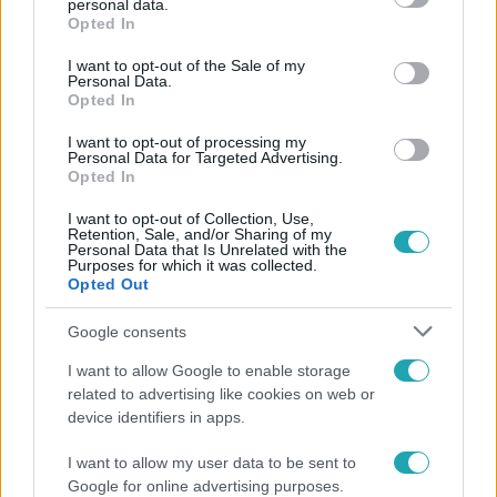
personal data.
grant or deny consent to Google and its third-party tags to
Opted In
use your data for below specified purposes in below Google
consent section.
I want to opt-out of the Sale of my
Personal Data.
Opted In
I want to opt-out of processing my
Personal Data for Targeted Advertising.
Opted In
Gazdaság
2023. május 20. 6:50
I want to opt-out of Collection, Use,
Retention, Sale, and/or Sharing of my
Lecsapott az adóhatóság Doszpot Péter cégére,
Personal Data that Is Unrelated with the
Purposes for which it was collected.
több mint 300 milliót zároltak
Opted Out
Nem az egykori sztárzsaru vállalata követett el
Google consents
szabálysértést, hanem az a cég, amellyel
együttműködtek.
I want to allow Google to enable storage
related to advertising like cookies on web or
device identifiers in apps.
I want to allow my user data to be sent to
Google for online advertising purposes.