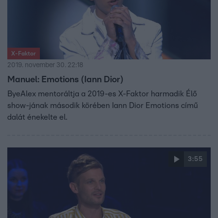
X-Faktor
2019. november 30. 22:18
Manuel: Emotions (Iann Dior)
ByeAlex mentoráltja a 2019-es X-Faktor harmadik Élő
show-jának második körében Iann Dior Emotions című
dalát énekelte el.
3:55