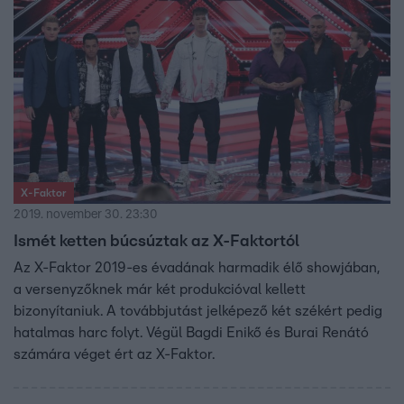
X-Faktor
2019. november 30. 23:30
Ismét ketten búcsúztak az X-Faktortól
Az X-Faktor 2019-es évadának harmadik élő showjában,
a versenyzőknek már két produkcióval kellett
bizonyítaniuk. A továbbjutást jelképező két székért pedig
hatalmas harc folyt. Végül Bagdi Enikő és Burai Renátó
számára véget ért az X-Faktor.