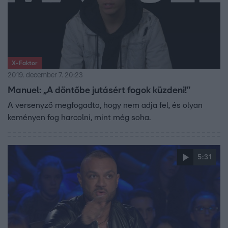
X-Faktor
2019. december 7. 20:23
Manuel: „A döntőbe jutásért fogok küzdeni!”
A versenyző megfogadta, hogy nem adja fel, és olyan
keményen fog harcolni, mint még soha.
5:31