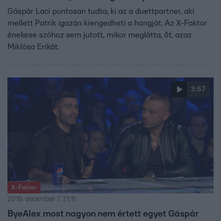
Gáspár Laci pontosan tudta, ki az a duettpartner, aki
mellett Patrik igazán kiengedheti a hangját. Az X-Faktor
énekese szóhoz sem jutott, mikor meglátta, őt, azaz
Miklósa Erikát.
3:57
X-Faktor
2019. december 7. 21:11
ByeAlex most nagyon nem értett egyet Gáspár