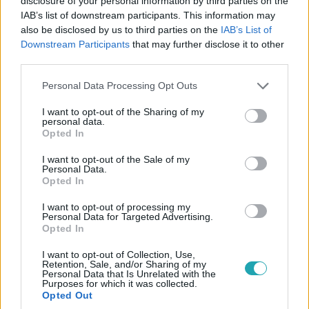
disclosure of your personal information by third parties on the
IAB’s list of downstream participants. This information may
3:06
also be disclosed by us to third parties on the
IAB’s List of
Downstream Participants
that may further disclose it to other
third parties.
Please note that this website/app uses one or more Google
Personal Data Processing Opt Outs
services and may gather and store information including but
not limited to your visit or usage behaviour. You may click to
I want to opt-out of the Sharing of my
personal data.
grant or deny consent to Google and its third-party tags to
Opted In
use your data for below specified purposes in below Google
consent section.
X-Faktor
I want to opt-out of the Sale of my
Personal Data.
2019. december 7. 20:38
Opted In
Vanek Andor & Keresztes Ildikó: A csönd éve
I want to opt-out of processing my
(Balázs Fecó, Keresztes Ildikó)
Personal Data for Targeted Advertising.
Opted In
Az X-Faktor Elődöntőjében az énekesek duetteket adtak
elő: Vanek Andor Keresztes Ildikóval lépett színpadra.
I want to opt-out of Collection, Use,
Retention, Sale, and/or Sharing of my
Personal Data that Is Unrelated with the
Purposes for which it was collected.
Opted Out
5:30