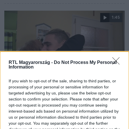
1:45
RTL Magyarország -
Do Not Process My Personal
Information
X-Faktor
If you wish to opt-out of the sale, sharing to third parties, or
2019. december 7. 20:58
processing of your personal or sensitive information for
Vanek Andor nagyon nehéz időszakon van túl
targeted advertising by us, please use the below opt-out
Az X-Faktor versenyzője először mesélt arról, hogy
section to confirm your selection. Please note that after your
opt-out request is processed you may continue seeing
milyen érzések dúltak benne az elmúlt időszakban, és azt
interest-based ads based on personal information utilized by
is elárulta, ki az a személy, akire mindig számíthat.
us or personal information disclosed to third parties prior to
your opt-out. You may separately opt-out of the further