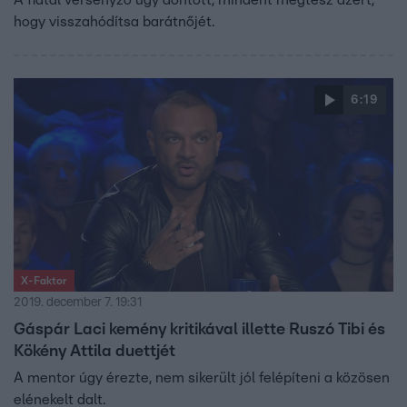
A fiatal versenyző úgy döntött, mindent megtesz azért,
hogy visszahódítsa barátnőjét.
6:19
X-Faktor
2019. december 7. 19:31
Gáspár Laci kemény kritikával illette Ruszó Tibi és
Kökény Attila duettjét
A mentor úgy érezte, nem sikerült jól felépíteni a közösen
elénekelt dalt.