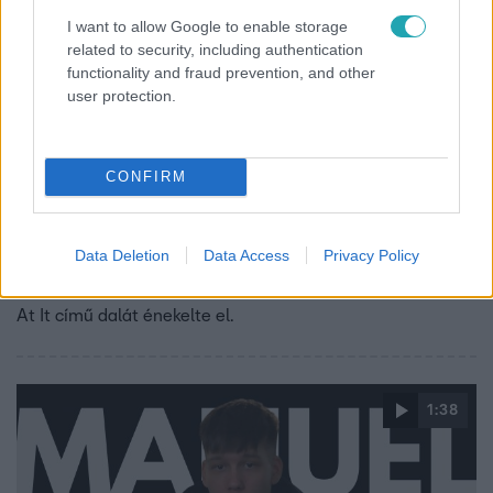
I want to allow Google to enable storage
related to security, including authentication
functionality and fraud prevention, and other
user protection.
X-Faktor
CONFIRM
2019. december 7. 20:26
Manuel: Look Back At It (A Boogie Wit Da Hoodie)
Data Deletion
Data Access
Privacy Policy
ByeAlex mentoráltja a 2019-es X-Faktor negyedik Élő
show-jában Manuel a A Boogie Wit Da Hoodie Look Back
At It című dalát énekelte el.
1:38