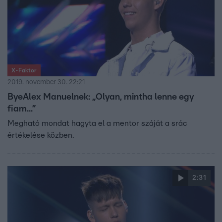
X-Faktor
2019. november 30. 22:21
ByeAlex Manuelnek: „Olyan, mintha lenne egy
fiam...”
Megható mondat hagyta el a mentor száját a srác
értékelése közben.
2:31