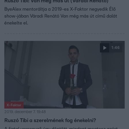
Ruszó Tibi: Van még más út (Váradi Renátó)
ByeAlex mentoráltja a 2019-es X-Faktor negyedik Élő
show-jában Váradi Renátó Van még más út című dalát
énekelte el.
1:46
X-Faktor
2019. december 7. 19:48
Ruszó Tibi a szerelmének fog énekelni?