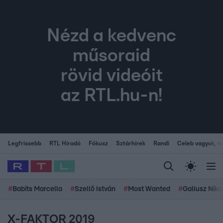
Nézd a kedvenc
műsoraid
rövid videóit
az RTL.hu-n!
Legfrissebb
RTL Híradó
Fókusz
Sztárhírek
Randi
Celeb vagyok, me
#
Babits Marcella
#
Szellő István
#
Most Wanted
#
Gallusz Niko
X-FAKTOR 2019