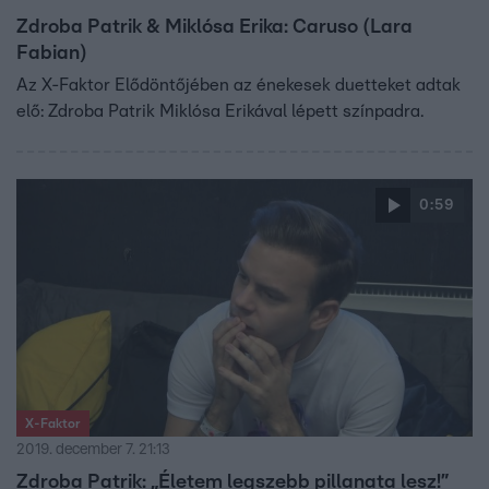
Zdroba Patrik & Miklósa Erika: Caruso (Lara
Fabian)
Az X-Faktor Elődöntőjében az énekesek duetteket adtak
elő: Zdroba Patrik Miklósa Erikával lépett színpadra.
0:59
X-Faktor
2019. december 7. 21:13
Zdroba Patrik: „Életem legszebb pillanata lesz!”