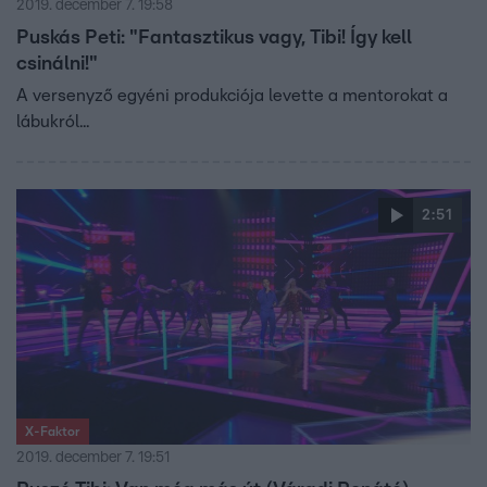
2019. december 7. 19:58
Puskás Peti: "Fantasztikus vagy, Tibi! Így kell
csinálni!"
A versenyző egyéni produkciója levette a mentorokat a
lábukról...
2:51
X-Faktor
2019. december 7. 19:51