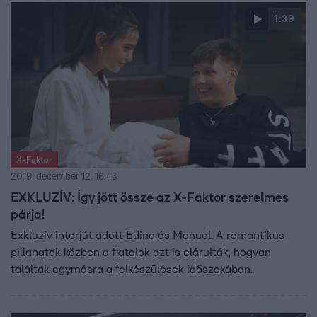
1:39
X-Faktor
2019. december 12. 16:43
EXKLUZÍV: Így jött össze az X-Faktor szerelmes
párja!
Exkluzív interjút adott Edina és Manuel. A romantikus
pillanatok közben a fiatalok azt is elárulták, hogyan
találtak egymásra a felkészülések időszakában.