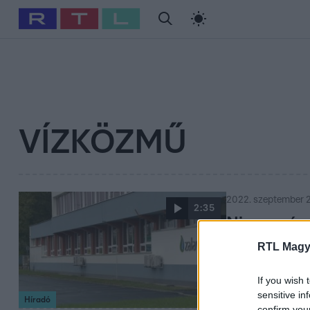
#
Babits Marcella
#
Szellő István
#
Most Wanted
#
Gallusz Ni
VÍZKÖZMŰ
2022. szeptember 2
2:35
Nincs más 
RTL Magy
Egyelőre nem tud
eddig jelezhetté
Több önkormányz
If you wish 
sensitive in
Híradó
confirm you