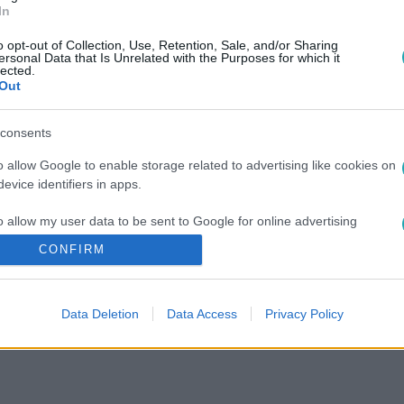
In
o opt-out of Collection, Use, Retention, Sale, and/or Sharing
ersonal Data that Is Unrelated with the Purposes for which it
lected.
Out
consents
o allow Google to enable storage related to advertising like cookies on
evice identifiers in apps.
o allow my user data to be sent to Google for online advertising
s.
CONFIRM
to allow Google to send me personalized advertising.
Data Deletion
Data Access
Privacy Policy
o allow Google to enable storage related to analytics like cookies on
evice identifiers in apps.
o allow Google to enable storage related to functionality of the website