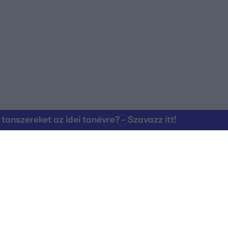
o allow Google to enable storage related to personalization.
o allow Google to enable storage related to security, including
cation functionality and fraud prevention, and other user protection.
nszereket az idei tanévre? - Szavazz itt!
Kapcsolat
RTL Group Beszál
Magatartási Kó