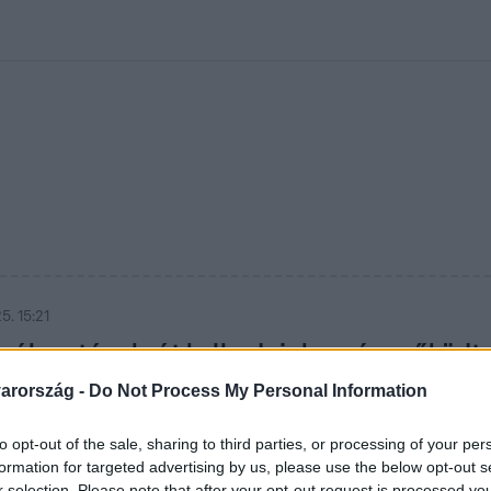
kolett
#
Időjárás
#
RTL műsor
#
Víz
#
Magyar Péter
#
Csillagjeg
5. 15:21
választásuk, át kell adniuk a cég működt
arország -
Do Not Process My Personal Information
ni, hány önkormányzat adja állami tulajdonba a vízműcégét. A
k a települések, hogy ingyen lemondanak az energiaárak emelk
at már korábban közölte: a nehézségek ellenére sem adják á
to opt-out of the sale, sharing to third parties, or processing of your per
formation for targeted advertising by us, please use the below opt-out s
r selection. Please note that after your opt-out request is processed y