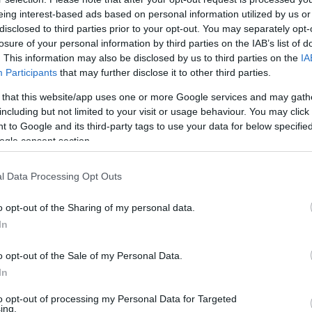
eing interest-based ads based on personal information utilized by us or
43
disclosed to third parties prior to your opt-out. You may separately opt-
losure of your personal information by third parties on the IAB’s list of
ezsicsökkentés a vízszolgáltatóknak, így
. This information may also be disclosed by us to third parties on the
IA
Participants
that may further disclose it to other third parties.
2009-ben még egyensúlyban volt a vízszolgáltatók gazdálkodás
 that this website/app uses one or more Google services and may gath
bevételük, mint a kiadásuk.
including but not limited to your visit or usage behaviour. You may click 
 to Google and its third-party tags to use your data for below specifi
ogle consent section.
l Data Processing Opt Outs
o opt-out of the Sharing of my personal data.
In
o opt-out of the Sale of my Personal Data.
In
to opt-out of processing my Personal Data for Targeted
ing.