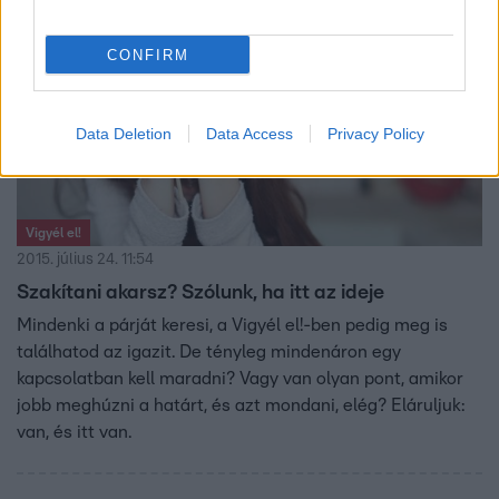
CONFIRM
Data Deletion
Data Access
Privacy Policy
Vigyél el!
2015. július 24. 11:54
Szakítani akarsz? Szólunk, ha itt az ideje
Mindenki a párját keresi, a Vigyél el!-ben pedig meg is
találhatod az igazit. De tényleg mindenáron egy
kapcsolatban kell maradni? Vagy van olyan pont, amikor
jobb meghúzni a határt, és azt mondani, elég? Eláruljuk:
van, és itt van.