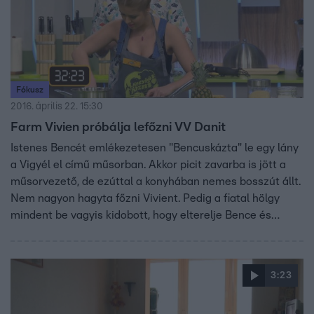
Fókusz
2016. április 22. 15:30
Farm Vivien próbálja lefőzni VV Danit
Istenes Bencét emlékezetesen "Bencuskázta" le egy lány
a Vigyél el című műsorban. Akkor picit zavarba is jött a
műsorvezető, de ezúttal a konyhában nemes bosszút állt.
Nem nagyon hagyta főzni Vivient. Pedig a fiatal hölgy
mindent be vagyis kidobott, hogy elterelje Bence és
versenytársai figyelmét. A többiek nem is hagyták szó
nélkül a kerekded idomokat.
3:23