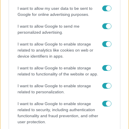
I want to allow my user data to be sent to
Google for online advertising purposes.
I want to allow Google to send me
personalized advertising.
I want to allow Google to enable storage
related to analytics like cookies on web or
Vigyél el!
device identifiers in apps.
2015. július 25. 7:11
I want to allow Google to enable storage
Az amerikai szépség 120 kilós és fekete
related to functionality of the website or app.
Az 1999-es Amerikai szépség klasszikus jelenete, ahogy
I want to allow Google to enable storage
Mena Suvari meztelenül nyújtózik egy rózsaágyon,
related to personalization.
valószínűleg kamaszfiúk ezreit ébresztette szexuális
öntudatukra. Na de miért kellene az amerikai szépségnek
I want to allow Google to enable storage
szőkének, fehérnek, vagy akár csak karcsúnak lennie?
related to security, including authentication
Carey Fruth fotós szerint nem kell, és a Vigyél el! stábja is
functionality and fraud prevention, and other
úgy gondolja, hogy a szerelem nem egyencsomagolásban
user protection.
érkezik.