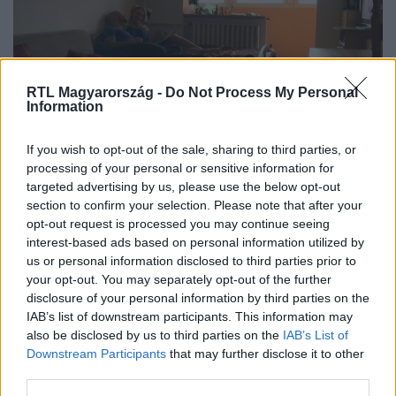
RTL Magyarország -
Do Not Process My Personal
Information
Fókusz
If you wish to opt-out of the sale, sharing to third parties, or
2015. október 12. 15:52
processing of your personal or sensitive information for
Újabb szerelem a Vigyél el!-nek köszönhetően
targeted advertising by us, please use the below opt-out
A párkereső televíziós showműsorok általában
section to confirm your selection. Please note that after your
meghozzák a szerelmet addig, amíg tart az adás, de
opt-out request is processed you may continue seeing
interest-based ads based on personal information utilized by
ritkán fordul elő, hogy azok, akik egymásra találtak,
us or personal information disclosed to third parties prior to
odahaza, a szürke hétköznapokban is tartósan fenn
your opt-out. You may separately opt-out of the further
tudják tartani az izgalmat. A Vigyél el ehhez képest is
disclosure of your personal information by third parties on the
igazi sikersztori, Nayya és Attila már a harmadik
IAB’s list of downstream participants. This information may
szerelmespár, akikkel még jóval a show után is a
also be disclosed by us to third parties on the
IAB’s List of
boldogságukról tudunk forgatni.
Downstream Participants
that may further disclose it to other
third parties.