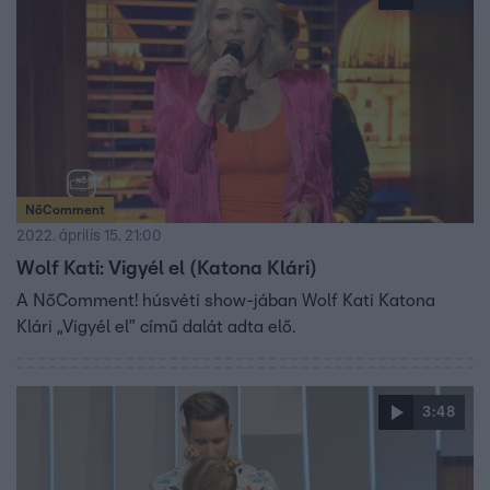
NőComment
2022. április 15. 21:00
Wolf Kati: Vigyél el (Katona Klári)
A NőComment! húsvéti show-jában Wolf Kati Katona
Klári „Vigyél el” című dalát adta elő.
3:48