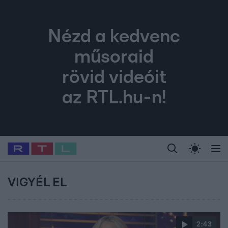
Nézd a kedvenc
műsoraid
rövid videóit
az RTL.hu-n!
Legfrissebb
RTL Híradó
Fókusz
Sztárhírek
Randi
Celeb vagyok, me
#
Babits Marcella
#
Szellő István
#
Most Wanted
#
Gallusz Niko
VIGYÉL EL
2:43