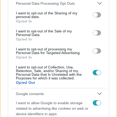
Please note that this website/app uses one or more Google
Personal Data Processing Opt Outs
services and may gather and store information including but
not limited to your visit or usage behaviour. You may click to
I want to opt-out of the Sharing of my
personal data.
grant or deny consent to Google and its third-party tags to
Opted In
use your data for below specified purposes in below Google
consent section.
I want to opt-out of the Sale of my
Personal Data.
Opted In
Vigyél el!
2015. október 6. 9:26
I want to opt-out of processing my
Personal Data for Targeted Advertising.
A depinek 1 nap múlva vége! HOLNAP
Opted In
megérkeznek a Cupido Beach-i randi videók!
I want to opt-out of Collection, Use,
A Vigyél el! sajnos egyelőre nem folytatódik, de hogy
Retention, Sale, and/or Sharing of my
Personal Data that Is Unrelated with the
feldolgozhassuk az űrt, amit a műsor hiánya hagyott,
Purposes for which it was collected.
SZERDÁN nyilvánosságra kerülnek a legutolsó adás
Opted Out
Cupido Beach-i randivideói! INDULJON A
Google consents
VISSZASZÁMLÁLÁS!
I want to allow Google to enable storage
related to advertising like cookies on web or
device identifiers in apps.