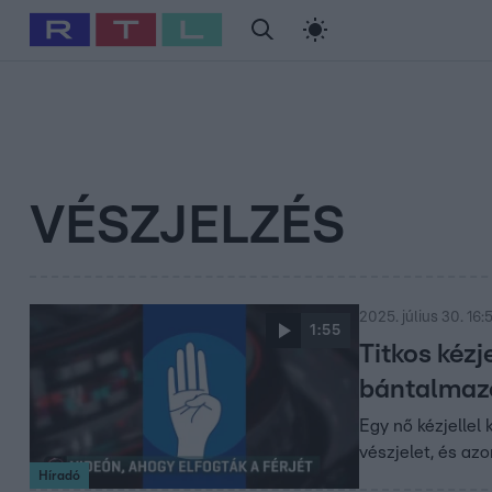
#
Babits Marcella
#
Szellő István
#
Most Wanted
#
Gallusz Ni
VÉSZJELZÉS
2025. július 30. 16:
1:55
Titkos kézj
bántalmazó
Egy nő kézjellel
vészjelet, és azo
Híradó