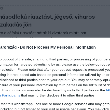
03
másodfokú riasztást, jégeső, viharos
szakadás jön
a elsőfokú riasztást adtak ki zivatarok miatt, pár
n sokkal rosszabb lesz a helyzet.
arország -
Do Not Process My Personal Information
to opt-out of the sale, sharing to third parties, or processing of your per
 10:14
formation for targeted advertising by us, please use the below opt-out s
a csütörtök, vészjelzést adott ki az OMSZ
r selection. Please note that after your opt-out request is processed y
eing interest-based ads based on personal information utilized by us or
ye miatt másodfokú figyelmeztetést adott ki Borsod-Abaúj-Ze
disclosed to third parties prior to your opt-out. You may separately opt-
rszágos Meteorológiai Szolgálat.
losure of your personal information by third parties on the IAB’s list of
. This information may also be disclosed by us to third parties on the
IA
Participants
that may further disclose it to other third parties.
 that this website/app uses one or more Google services and may gath
including but not limited to your visit or usage behaviour. You may click 