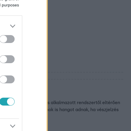
ed purposes
gy-Britanniában
n. A más országokban is alkalmazott rendszertől eltérően
re. A némított telefonok is hangot adnak, ha vészjelzés