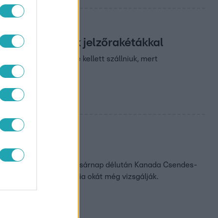
ne ünnepeljenek jelzőrakétákkal
 december 25-én vízre kellett szállniuk, mert
 bálnanéző turistahajó vasárnap délután Kanada Csendes-
 pedig eltünt. A tragédia okát még vizsgálják.