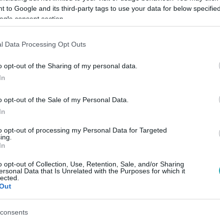
 to Google and its third-party tags to use your data for below specifi
:49
ogle consent section.
adott
l Data Processing Opt Outs
iai
o opt-out of the Sharing of my personal data.
In
o opt-out of the Sale of my Personal Data.
ják a
In
to opt-out of processing my Personal Data for Targeted
ing.
:38
In
ó telefon riasztott armageddon miatt Na
o opt-out of Collection, Use, Retention, Sale, and/or Sharing
ersonal Data that Is Unrelated with the Purposes for which it
 tesztelték az új vészjelző rendszert az Egyesült Királyságba
lected.
ld, hanem hangjelzéssel is figyelmeztet egy esetleges veszély
Out
consents