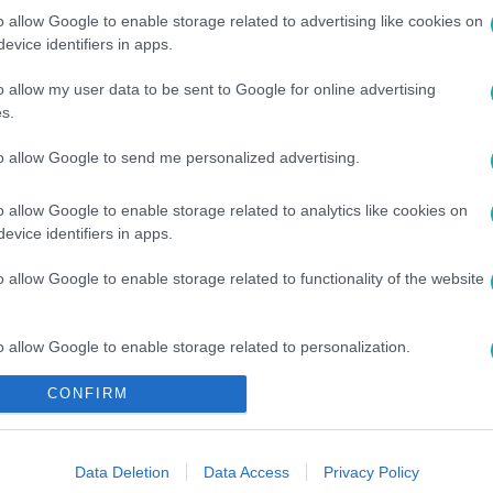
o allow Google to enable storage related to advertising like cookies on
evice identifiers in apps.
 16:04
o allow my user data to be sent to Google for online advertising
vízimentők szépen kérnek mindenkit, hogy 
s.
ég önkéntesei sosem kaptak még riasztást karácsonykor, de idén
to allow Google to send me personalized advertising.
ő rakétákkal tűzijátékoztak.
o allow Google to enable storage related to analytics like cookies on
evice identifiers in apps.
o allow Google to enable storage related to functionality of the website
:30
ejük vészjelzést leadni
o allow Google to enable storage related to personalization.
 kapitánynak vészjelzést küldeni, olyan gyorsan süllyedt el a
CONFIRM
n. A balesetben öt brit állampolgár meghalt, egy ausztrál férfi
o allow Google to enable storage related to security, including
cation functionality and fraud prevention, and other user protection.
Data Deletion
Data Access
Privacy Policy