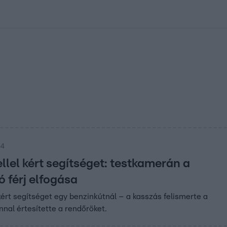
kolett
#
Időjárás
#
RTL műsor
#
Víz
#
Magyar Péter
#
Csillagjeg
54
ellel kért segítséget: testkamerán a
 férj elfogása
 kért segítséget egy benzinkútnál – a kasszás felismerte a
nnal értesítette a rendőröket.