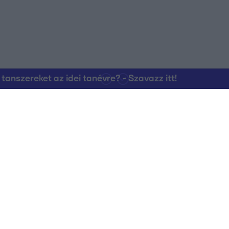
nszereket az idei tanévre? - Szavazz itt!
Kapcsolat
RTL Group Beszál
Magatartási Kó
az RTL+-on
Vállalati hírek
RTL Magyarorszá
Partneri Alapelv
Kvíz Adatvédelem