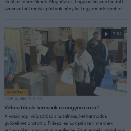
kínál az elemzőknek. Megnéztük, hogy az összes leadott
szavazatból melyik pártnak hány kell egy mandátumhoz.
7:34
Házon kívül
2018. április 10. 21:20
Választások: keressük a magyarázatot!
A vasárnapi választáson hatalmas, kétharmados
győzelmet aratott a Fidesz, és sok jel szerint ennek
aránya őket magukat is meglepte. Az ellenzéki pártoknak