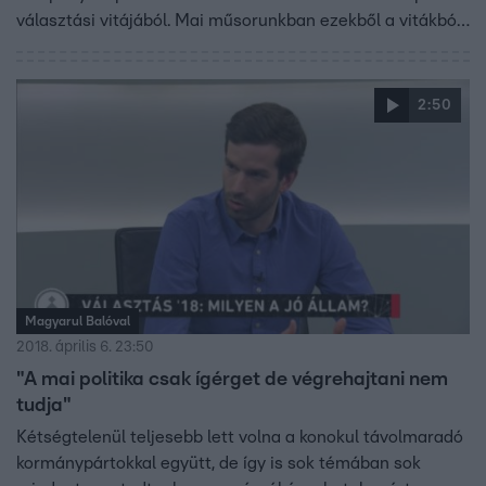
választási vitájából. Mai műsorunkban ezekből a vitákból
adunk a szerkesztők szerint jellemző és lényeges
szemelvényeket.
2:50
Magyarul Balóval
2018. április 6. 23:50
"A mai politika csak ígérget de végrehajtani nem
tudja"
Kétségtelenül teljesebb lett volna a konokul távolmaradó
kormánypártokkal együtt, de így is sok témában sok