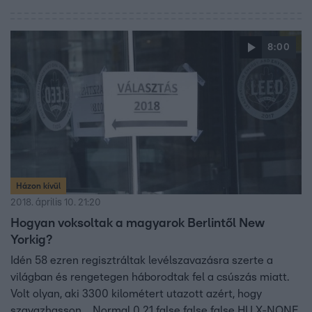
8:00
Házon kívül
2018. április 10. 21:20
Hogyan voksoltak a magyarok Berlintől New
Yorkig?
Idén 58 ezren regisztráltak levélszavazásra szerte a
világban és rengetegen háborodtak fel a csúszás miatt.
Volt olyan, aki 3300 kilométert utazott azért, hogy
szavazhasson… Normal 0 21 false false false HU X-NONE