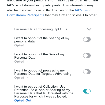
disclosure of your personal information by third parties on the
IAB’s list of downstream participants. This information may
also be disclosed by us to third parties on the
IAB’s List of
Downstream Participants
that may further disclose it to other
third parties.
Please note that this website/app uses one or more Google
Personal Data Processing Opt Outs
services and may gather and store information including but
not limited to your visit or usage behaviour. You may click to
I want to opt-out of the Sharing of my
personal data.
grant or deny consent to Google and its third-party tags to
Opted In
Híradó
use your data for below specified purposes in below Google
2018. április 8. 16:16
consent section.
I want to opt-out of the Sale of my
Personal Data.
FIDESZ: 7 órától értékelnek
Opted In
A Fidesznél Kéri Barnabás várja, hogy a vezető
I want to opt-out of processing my
politikusok értékeljék a részvételi adatokat, majd később
Personal Data for Targeted Advertising.
a választási eredményeket. Mit tudni arról, hogy
Opted In
várhatóan mikor lépnek először a sajtó elé?
I want to opt-out of Collection, Use,
Retention, Sale, and/or Sharing of my
Personal Data that Is Unrelated with the
Purposes for which it was collected.
Opted Out
2:38