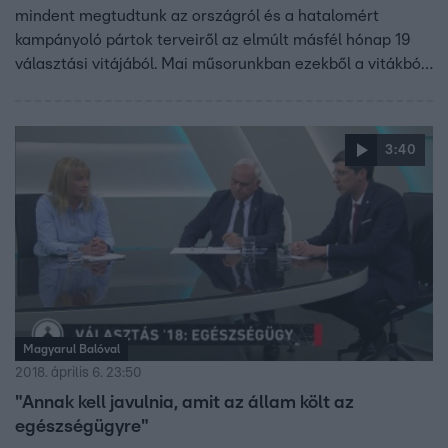
mindent megtudtunk az országról és a hatalomért
kampányoló pártok terveiről az elmúlt másfél hónap 19
választási vitájából. Mai műsorunkban ezekből a vitákból
adunk a szerkesztők szerint jellemző és lényeges
szemelvényeket.
3:40
Magyarul Balóval
2018. április 6. 23:50
"Annak kell javulnia, amit az állam költ az
egészségügyre"