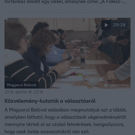
történész előállt egy cikkel, amelynek címe: „A Fidesz-
szavazó védelmében”. Az ellenzéki szavazók nyilvános
védelméről nem tudunk. Hátha most. Ungváry Krisztián
történész és Péterfy Gergely író voltak Baló György
29:28
vendégei.
Magyarul Balóval
2018. április 18. 23:15
Közvélemény-kutatók a választásról
A Magyarul Balóval adásában megmutatjuk azt a táblát,
amelyben látható, hogy a választások végeredményétől
mennyire tértek el az utolsó felmérések, hangsúlyozva,
hogy csak listás szavazatokról van szó.