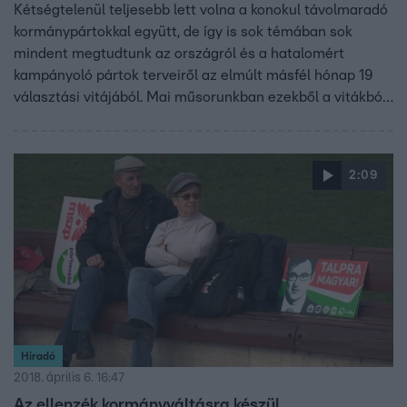
Kétségtelenül teljesebb lett volna a konokul távolmaradó
kormánypártokkal együtt, de így is sok témában sok
mindent megtudtunk az országról és a hatalomért
kampányoló pártok terveiről az elmúlt másfél hónap 19
választási vitájából. Mai műsorunkban ezekből a vitákból
adunk a szerkesztők szerint jellemző és lényeges
szemelvényeket.
2:09
Híradó
2018. április 6. 16:47
Az ellenzék kormányváltásra készül