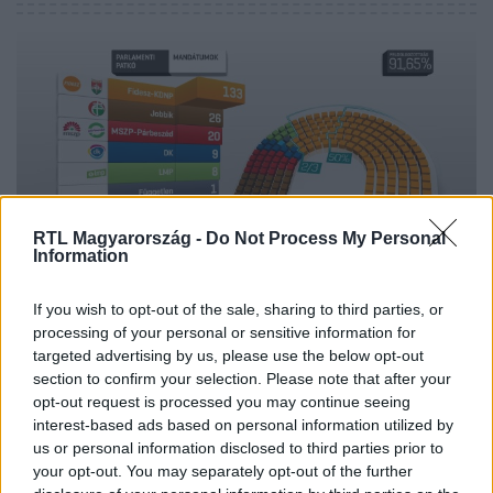
RTL Magyarország -
Do Not Process My Personal
Information
Híradó
2018. április 8. 20:57
If you wish to opt-out of the sale, sharing to third parties, or
processing of your personal or sensitive information for
Választások 2018 - a legfontosabb adatok
targeted advertising by us, please use the below opt-out
Beszédes számok - a legfontosabb adatok a 2018-as
section to confirm your selection. Please note that after your
választásokról képekben.
opt-out request is processed you may continue seeing
interest-based ads based on personal information utilized by
us or personal information disclosed to third parties prior to
your opt-out. You may separately opt-out of the further
1:24