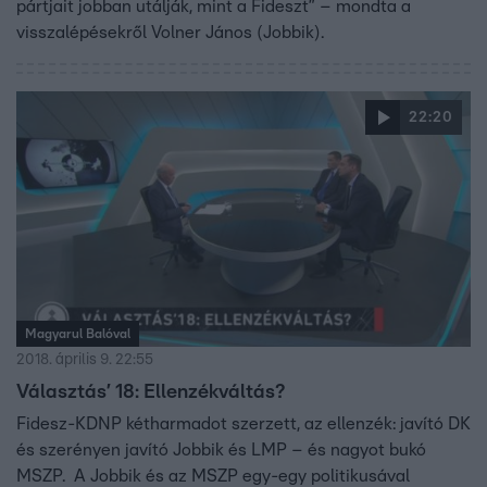
pártjait jobban utálják, mint a Fideszt” – mondta a
visszalépésekről Volner János (Jobbik).
22:20
Magyarul Balóval
2018. április 9. 22:55
Választás’ 18: Ellenzékváltás?
Fidesz-KDNP kétharmadot szerzett, az ellenzék: javító DK
és szerényen javító Jobbik és LMP – és nagyot bukó
MSZP. A Jobbik és az MSZP egy-egy politikusával