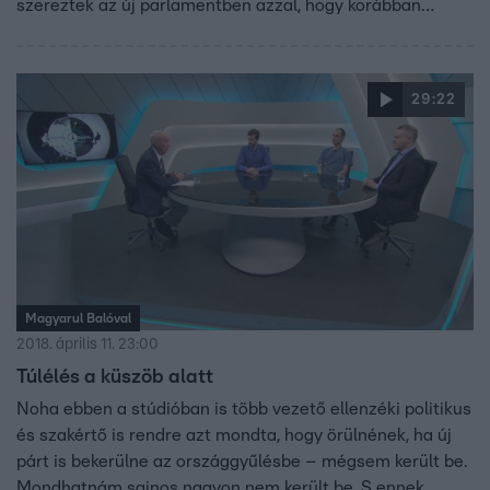
szereztek az új parlamentben azzal, hogy korábban
megváltoztatták a töredékszavazatok elszámolási
módját. A levélben szavazó határon túli magyaroknak a
96 százaléka voksolt a Fideszre, a magas részvétel miatt
29:22
ez azonban nem befolyásolta a mandátumok elosztását.
Magyarul Balóval
2018. április 11. 23:00
Túlélés a küszöb alatt
Noha ebben a stúdióban is több vezető ellenzéki politikus
és szakértő is rendre azt mondta, hogy örülnének, ha új
párt is bekerülne az országgyűlésbe – mégsem került be.
Mondhatnám sajnos nagyon nem került be. S ennek