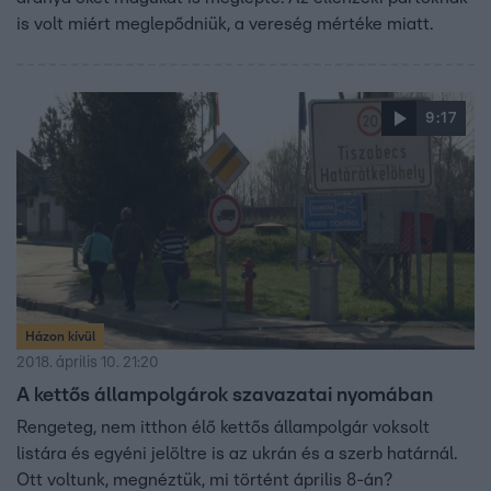
is volt miért meglepődniük, a vereség mértéke miatt.
9:17
Házon kívül
2018. április 10. 21:20
A kettős állampolgárok szavazatai nyomában
Rengeteg, nem itthon élő kettős állampolgár voksolt
listára és egyéni jelöltre is az ukrán és a szerb határnál.
Ott voltunk, megnéztük, mi történt április 8-án?