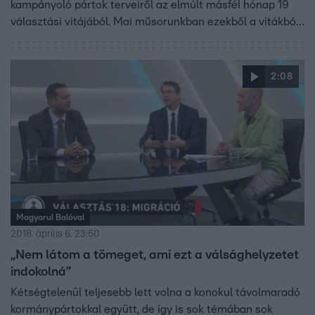
kampányoló pártok terveiről az elmúlt másfél hónap 19
választási vitájából. Mai műsorunkban ezekből a vitákból
adunk a szerkesztők szerint jellemző és lényeges
szemelvényeket.
2:08
Magyarul Balóval
2018. április 6. 23:50
„Nem látom a tömeget, ami ezt a válsághelyzetet
indokolná”
Kétségtelenül teljesebb lett volna a konokul távolmaradó
kormánypártokkal együtt, de így is sok témában sok