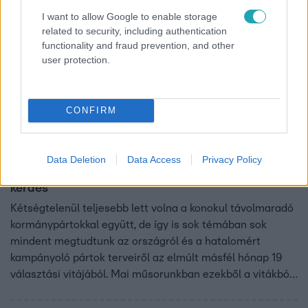
I want to allow Google to enable storage
related to security, including authentication
functionality and fraud prevention, and other
user protection.
CONFIRM
Magyarul Balóval
2018. április 6. 23:50
Data Deletion
Data Access
Privacy Policy
"A nők közéleti szerepvállalása össztársadalmi
kérdés"
Kétségtelenül teljesebb lett volna a konokul távolmaradó
kormánypártokkal együtt, de így is sok témában sok
mindent megtudtunk az országról és a hatalomért
kampányoló pártok terveiről az elmúlt másfél hónap 19
választási vitájából. Mai műsorunkban ezekből a vitákból
adunk a szerkesztők szerint jellemző és lényeges
szemelvényeket.