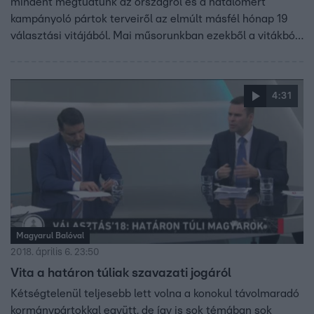
mindent megtudtunk az országról és a hatalomért
kampányoló pártok terveiről az elmúlt másfél hónap 19
választási vitájából. Mai műsorunkban ezekből a vitákból
adunk a szerkesztők szerint jellemző és lényeges
szemelvényeket.
4:31
Magyarul Balóval
2018. április 6. 23:50
Vita a határon túliak szavazati jogáról
Kétségtelenül teljesebb lett volna a konokul távolmaradó
kormánypártokkal együtt, de így is sok témában sok