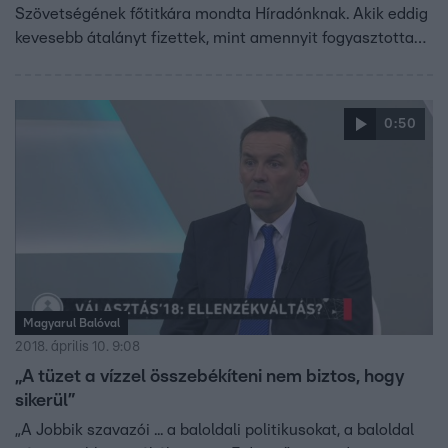
Szövetségének főtitkára mondta Híradónknak. Akik eddig
kevesebb átalányt fizettek, mint amennyit fogyasztottak,
azoknak az elmaradását csökkenti majd a visszajáró 12
ezer forint.
0:50
Magyarul Balóval
2018. április 10. 9:08
„A tüzet a vízzel összebékíteni nem biztos, hogy
sikerül”
„A Jobbik szavazói ... a baloldali politikusokat, a baloldal