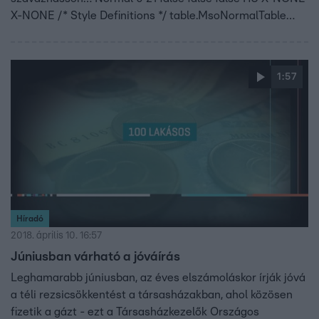
X-NONE /* Style Definitions */ table.MsoNormalTable
{mso-style-name:"Table Normal"; mso-tstyle-rowband-
size:0; mso-tstyle-colband-size:0; mso-style-noshow:yes;
mso-style-priority:99; mso-style-parent:""; mso-padding-
1:57
alt:0in 5.4pt 0in 5.4pt; mso-para-margin-top:0in; mso-
para-margin-right:0in; mso-para-margin-bottom:8.0pt;
mso-para-margin-left:0in; line-height:107%; mso-
pagination:widow-orphan; font-size:11.0pt; font-
family:"Calibri",sans-serif; mso-ascii-font-family:Calibri;
mso-ascii-theme-font:minor-latin; mso-hansi-font-
family:Calibri; mso-hansi-theme-font:minor-latin; mso-
bidi-font-family:"Times New Roman"; mso-bidi-theme-
Híradó
font:minor-bidi; mso-fareast-language:EN-US;}
2018. április 10. 16:57
Júniusban várható a jóváírás
Leghamarabb júniusban, az éves elszámoláskor írják jóvá
a téli rezsicsökkentést a társasházakban, ahol közösen
fizetik a gázt - ezt a Társasházkezelők Országos