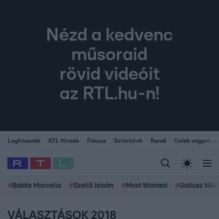
Nézd a kedvenc
műsoraid
rövid videóit
az RTL.hu-n!
Legfrissebb
RTL Híradó
Fókusz
Sztárhírek
Randi
Celeb vagyok, me
#
Babits Marcella
#
Szellő István
#
Most Wanted
#
Gallusz Niko
VÁLASZTÁSOK 2018