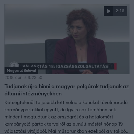
2:16
Magyarul Balóval
2018. április 6. 23:50
Tudjanak újra hinni a magyar polgárok tudjanak az
állami intézményekben
Kétségtelenül teljesebb lett volna a konokul távolmaradó
kormánypártokkal együtt, de így is sok témában sok
mindent megtudtunk az országról és a hatalomért
kampányoló pártok terveiről az elmúlt másfél hónap 19
választási vitájából. Mai műsorunkban ezekből a vitákból