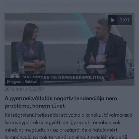
3:01
Magyarul Balóval
2018. április 6. 23:50
A gyermekvállalás negatív tendenciája nem
probléma, hanem tünet
Kétségtelenül teljesebb lett volna a konokul távolmaradó
kormánypártokkal együtt, de így is sok témában sok
mindent megtudtunk az országról és a hatalomért
kampányoló pártok terveiről az elmúlt másfél hónap 19