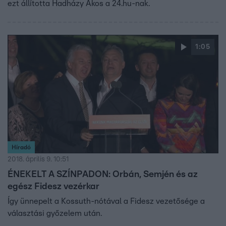
ezt állította Hadházy Ákos a 24.hu-nak.
1:05
Híradó
2018. április 9. 10:51
ÉNEKELT A SZÍNPADON: Orbán, Semjén és az
egész Fidesz vezérkar
Így ünnepelt a Kossuth-nótával a Fidesz vezetősége a
választási győzelem után.