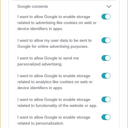
Google consents
I want to allow Google to enable storage
related to advertising like cookies on web or
device identifiers in apps.
I want to allow my user data to be sent to
Google for online advertising purposes.
Híradó
I want to allow Google to send me
2018. április 8. 16:10
personalized advertising.
Órákat várnak az átjelentkezők
I want to allow Google to enable storage
Órákat álltak sorban a szavazók több szavazókörben,
related to analytics like cookies on web or
mire bejutottak az urnákhoz, hogy leadják voksukat. Az
device identifiers in apps.
egyik újbudai szavazókörben, ahol a legutóbbi
választáson a helyieken kívül 4 ezer átjelentkező
I want to allow Google to enable storage
szavazott, most 11 ezer.
related to functionality of the website or app.
I want to allow Google to enable storage
related to personalization.
1:18