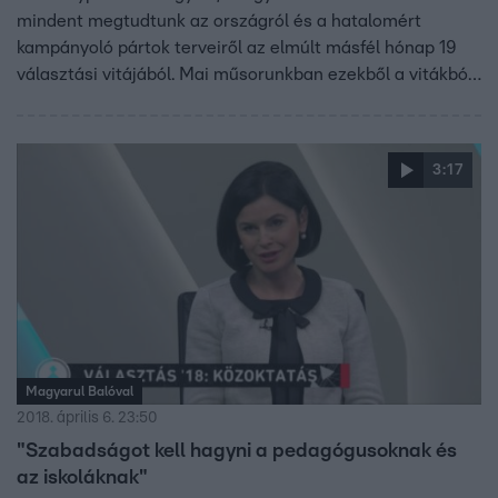
mindent megtudtunk az országról és a hatalomért
kampányoló pártok terveiről az elmúlt másfél hónap 19
választási vitájából. Mai műsorunkban ezekből a vitákból
adunk a szerkesztők szerint jellemző és lényeges
szemelvényeket.
3:17
Magyarul Balóval
2018. április 6. 23:50
"Szabadságot kell hagyni a pedagógusoknak és
az iskoláknak"