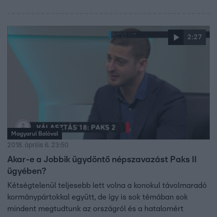
adunk a szerkesztők szerint jellemző és lényeges
szemelvényeket.
2:27
Magyarul Balóval
2018. április 6. 23:50
Akar-e a Jobbik ügydöntő népszavazást Paks II
ügyében?
Kétségtelenül teljesebb lett volna a konokul távolmaradó
kormánypártokkal együtt, de így is sok témában sok
mindent megtudtunk az országról és a hatalomért