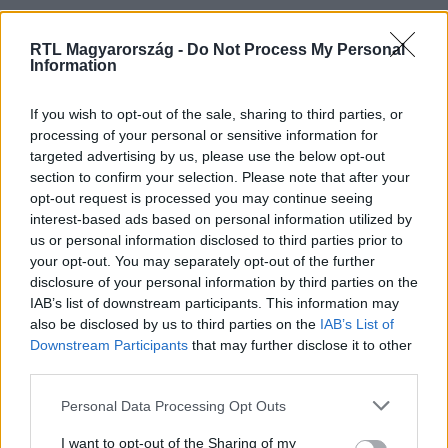
RTL Magyarország -
Do Not Process My Personal
Information
If you wish to opt-out of the sale, sharing to third parties, or
processing of your personal or sensitive information for
targeted advertising by us, please use the below opt-out
section to confirm your selection. Please note that after your
opt-out request is processed you may continue seeing
interest-based ads based on personal information utilized by
us or personal information disclosed to third parties prior to
Belföld
your opt-out. You may separately opt-out of the further
2024. augusztus 27. 6:39
disclosure of your personal information by third parties on the
Még ma sem lesz zavartalan a vonatközlekedés a
IAB’s list of downstream participants. This information may
Keletinél történt baleset miatt
also be disclosed by us to third parties on the
IAB’s List of
Downstream Participants
that may further disclose it to other
A pécsi és a győri, hegyeshalmi vonal belföldi és
third parties.
nemzetközi távolsági vonatai reggel még Budapest-
Kelenföld állomásra érkeznek, és onnan is indulnak,
Please note that this website/app uses one or more Google
Personal Data Processing Opt Outs
várhatóan 9 óráig.
services and may gather and store information including but
not limited to your visit or usage behaviour. You may click to
I want to opt-out of the Sharing of my