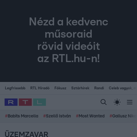
Nézd a kedvenc
műsoraid
rövid videóit
az RTL.hu-n!
Legfrissebb
RTL Híradó
Fókusz
Sztárhírek
Randi
Celeb vagyok, me
#
Babits Marcella
#
Szellő István
#
Most Wanted
#
Gallusz Niko
ÜZEMZAVAR