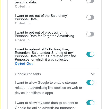
personal data.
grant or deny consent to Google and its third-party tags to
Opted In
use your data for below specified purposes in below Google
2:45
consent section.
I want to opt-out of the Sale of my
Personal Data.
Opted In
I want to opt-out of processing my
Personal Data for Targeted Advertising.
Opted In
I want to opt-out of Collection, Use,
Retention, Sale, and/or Sharing of my
Personal Data that Is Unrelated with the
Purposes for which it was collected.
Videó
Opted Out
2023. július 26. 11:43
Google consents
Ezen a napon lépett színre a magyar belpolitikai
élet sztárja, a metróhökkentő fakocka
I want to allow Google to enable storage
Hat éve már, hogy egy kétcentis fakocka miatt kellett
related to advertising like cookies on web or
device identifiers in apps.
kivonni a forgalomból egy felújított orosz
metrószerelvényt. A Metróért Egyesület szerint egy ilyen
I want to allow my user data to be sent to
kocka nem kerülhetett oda véletlenül. A felújított
Google for online advertising purposes.