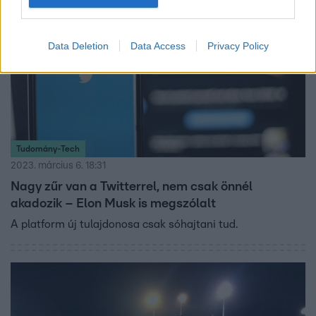
Data Deletion
Data Access
Privacy Policy
Tudomány-Tech
2023. március 6. 18:31
Nagy zűr van a Twitterrel, nem csak önnél
akadozik – Elon Musk is megszólalt
A platform új tulajdonosa csak sóhajtani tud.