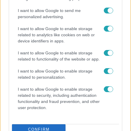
metrószerelvények átadása után több kocsi is
meghibásodott. Bolla Tibor BKV-vezérigazgató azt
I want to allow Google to send me
mondta, szoftvert frissíttek, és több gyári forrasztást és
personalized advertising.
csatlakozást javítottak a járműveken, a sorozatos
I want to allow Google to enable storage
leállások miatt pedig kötbért követeltek az orosz gyártól.
related to analytics like cookies on web or
Hosszú gondolkodás után, idén júniusban az orosz fél
device identifiers in apps.
átvette az iratokat, ezzel elkezdődhetett a 3-as metró
pere, amelyben a BKV 14 milliárd forintot követel.
I want to allow Google to enable storage
related to functionality of the website or app.
I want to allow Google to enable storage
related to personalization.
Belföld
I want to allow Google to enable storage
2023. április 29. 11:21
related to security, including authentication
Bezárult az Ügyfélkapu
functionality and fraud prevention, and other
user protection.
De nem megy több központi szolgáltatóoldal sem.
CONFIRM