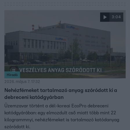
3:04
Híradó
2026. május 7. 17:32
Nehézfémeket tartalmazó anyag szóródott ki a
debreceni katódgyárban
Üzemzavar történt a dél-koreai EcoPro debreceni
katódgyárában: egy elmozdult cső miatt több mint 22
kilogrammnyi, nehézfémeket is tartalmazó katódanyag
szóródott ki.