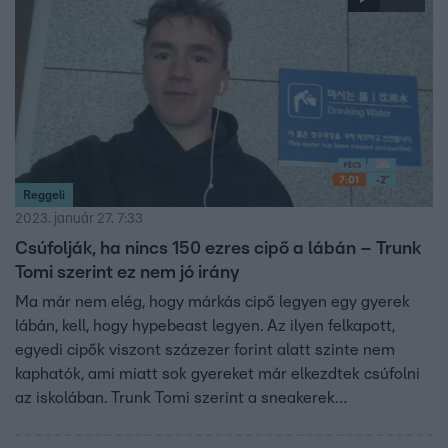
Reggeli
2023. január 27. 7:33
Csúfolják, ha nincs 150 ezres cipő a lábán – Trunk
Tomi szerint ez nem jó irány
Ma már nem elég, hogy márkás cipő legyen egy gyerek
lábán, kell, hogy hypebeast legyen. Az ilyen felkapott,
egyedi cipők viszont százezer forint alatt szinte nem
kaphatók, ami miatt sok gyereket már elkezdtek csúfolni
az iskolában. Trunk Tomi szerint a sneakerek
diadalmenete nem most kezdődött, 1985 óta lettek egyre
népszerűbbek a sportcipők Michael Jordannak