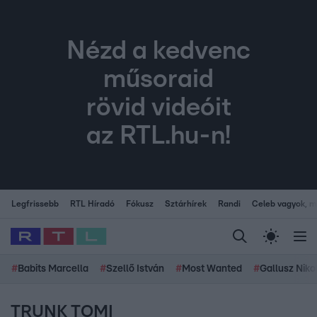
Nézd a kedvenc
műsoraid
rövid videóit
az RTL.hu-n!
Legfrissebb
RTL Híradó
Fókusz
Sztárhírek
Randi
Celeb vagyok, me
#
Babits Marcella
#
Szellő István
#
Most Wanted
#
Gallusz Niko
TRUNK TOMI