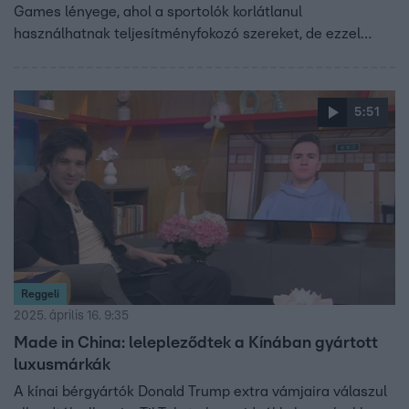
Games lényege, ahol a sportolók korlátlanul
használhatnak teljesítményfokozó szereket, de ezzel
kizárják magukat a hagyományos sportokból. Trunk Tomi,
Z generációs szakértő és profi alpesi síző szerint ez
veszélyes üzenet a fiataloknak. Felteszi a kérdést: ha
5:51
most megengedjük, mi lesz öt év múlva, és hol húzzuk
meg a határt a következő generációnak?
Reggeli
2025. április 16. 9:35
Made in China: lelepleződtek a Kínában gyártott
luxusmárkák
A kínai bérgyártók Donald Trump extra vámjaira válaszul