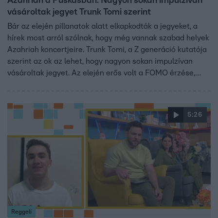
Azahriah a Puskásban: Nagyon sokan impulzívan
vásároltak jegyet Trunk Tomi szerint
Bár az elején pillanatok alatt elkapkodták a jegyeket, a
hírek most arról szólnak, hogy még vannak szabad helyek
Azahriah koncertjeire. Trunk Tomi, a Z generáció kutatója
szerint az ok az lehet, hogy nagyon sokan impulzívan
vásároltak jegyet. Az elején erős volt a FOMO érzése,
azaz a kimaradástól való félelem, és sokan nem
gondolták át, hogy tényleg el fognak-e tudni menni a
koncertre.
5:26
Reggeli