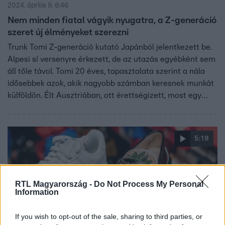
2024. április 9. 6:46
Nem minden fiatal vágyik nyugatra, a Z-generáció
szeret új élményeket szerezni
Trunk Tomi Z-generáció kutató Japánból jelentkezett be.
Alpesi sí versenyre érkezett, de az utazás egyébként sem
áll tőle távol. Tomi 20 éves, tapasztalata szerint a nála
idősebbek azok, akik nagyobb számban keresnek munkát
külföldön. Élt Ausztriában, ott érettségizett, most egy
olasz egyetemen tanul. Szerinte a generációja keresi az
újat, a különleges élményeket, ezért nemcsak nyugatra
szeretnek menni a diákok tanulni, az olaszok megörülnek,
5:19
ha Prágába mehetnek Erasmusra – mondja.
RTL Magyarország -
Do Not Process My Personal
Information
If you wish to opt-out of the sale, sharing to third parties, or