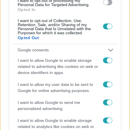
I want to opt-out of processing my
Personal Data for Targeted Advertising.
Opted In
Reggeli
2023. október 24. 6:25
I want to opt-out of Collection, Use,
Retention, Sale, and/or Sharing of my
Már youtuberként is rejtélyes volt – így látja
Personal Data that Is Unrelated with the
Azahriah sikerét a Z generáció
Purposes for which it was collected.
Opted Out
A Z generáció és az utána következő alfa generáció
körében most Azahriah a legfelkapottabb magyar előadó.
Google consents
A Reggeliben annak jártunk utána, minek köszönhető az
I want to allow Google to enable storage
előadó sikere a fiatalok körében. Az énekes már
related to advertising like cookies on web or
youtuberként nagyon népszerű volt, és a megítéléséhez
device identifiers in apps.
sokat tesz hozzá, hogy úgy tűnik, mintha Azahriah nem is
akarná azt a hatalmas sikert, amit elért – magyarázta
I want to allow my user data to be sent to
Trunk Tomi Z generáció kutató. Mi a szerepe a közösségi
Google for online advertising purposes.
7:08
médiának az előadót övező hypeban, és mennyire számít
I want to allow Google to send me
ilyenkor a FOMO, azaz az a kimaradástól való félelem.
personalized advertising.
I want to allow Google to enable storage
related to analytics like cookies on web or