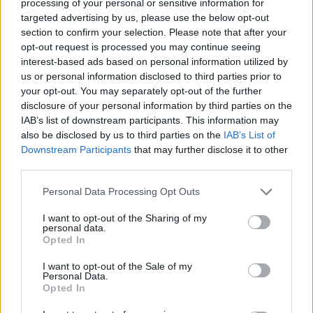
processing of your personal or sensitive information for
targeted advertising by us, please use the below opt-out
Reggeli
section to confirm your selection. Please note that after your
2023. november 21. 8:26
opt-out request is processed you may continue seeing
Mi kerülhet tízmillió forintba egy sportcipőben?
interest-based ads based on personal information utilized by
us or personal information disclosed to third parties prior to
A Sneakerness Budapest nevű eseményre nemrég több
your opt-out. You may separately opt-out of the further
mint hatezren voltak kíváncsiak – árulta el a Reggeliben
disclosure of your personal information by third parties on the
Trunk Tomi főszervező. Miért ekkora a felhajtás a
IAB’s list of downstream participants. This information may
sportcipők körül, és hogyan fizethet valaki akár tízmillió
also be disclosed by us to third parties on the
IAB’s List of
forintot is egy párért? Trunk Tomi szerint túl vannak-e
Downstream Participants
that may further disclose it to other
árazva ezek a lábbelik? A beszélgetésből kiderül.
third parties.
Please note that this website/app uses one or more Google
Personal Data Processing Opt Outs
6:21
services and may gather and store information including but
not limited to your visit or usage behaviour. You may click to
I want to opt-out of the Sharing of my
personal data.
grant or deny consent to Google and its third-party tags to
Opted In
use your data for below specified purposes in below Google
consent section.
I want to opt-out of the Sale of my
Personal Data.
Opted In