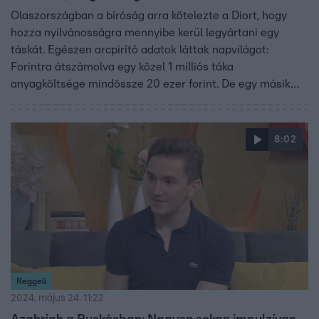
Olaszországban a bíróság arra kötelezte a Diort, hogy
hozza nyilvánosságra mennyibe kerül legyártani egy
táskát. Egészen arcpirító adatok láttak napvilágot:
Forintra átszámolva egy közel 1 milliós táka
anyagköltsége mindössze 20 ezer forint. De egy másik
világmárka gyártott már szemmel szinte láthatatlan
méretű táskát is, ami 24 millióért kelt el. Trunk Tomi, Z
generáció kutató, a Sneakerness Budapest szervezője
8:02
segít eligazolni hamisítványok és a hatalmas árrések
világában.
Reggeli
2024. május 24. 11:22