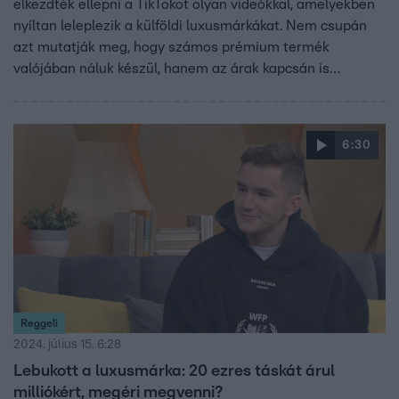
elkezdték ellepni a TikTokot olyan videókkal, amelyekben
nyíltan leleplezik a külföldi luxusmárkákat. Nem csupán
azt mutatják meg, hogy számos prémium termék
valójában náluk készül, hanem az árak kapcsán is
szókimondóak — ezek sokszor egészen arcpirítók. Bár
hajlamosak vagyunk a Kínában gyártott termékeket
alacsonyabb minőségűként kezelni, a valóság árnyaltabb.
6:30
Hogy miért is van ez így, arról Trunk Tomi, Z-generációs
kutatóval beszélgettünk.
Reggeli
2024. július 15. 6:28
Lebukott a luxusmárka: 20 ezres táskát árul
milliókért, megéri megvenni?