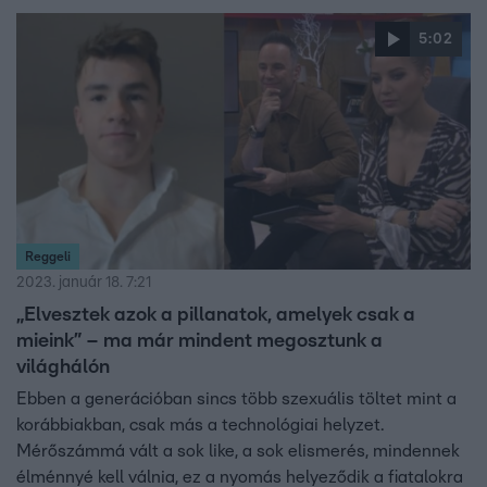
köszönhetően is. Tomi imádja a közösségi médiát, de a
5:02
TikTokon ma már szinte csak az árcédula kerül előtérbe,
ami szerinte nem jó irány.
Reggeli
2023. január 18. 7:21
„Elvesztek azok a pillanatok, amelyek csak a
mieink” – ma már mindent megosztunk a
világhálón
Ebben a generációban sincs több szexuális töltet mint a
korábbiakban, csak más a technológiai helyzet.
Mérőszámmá vált a sok like, a sok elismerés, mindennek
élménnyé kell válnia, ez a nyomás helyeződik a fiatalokra