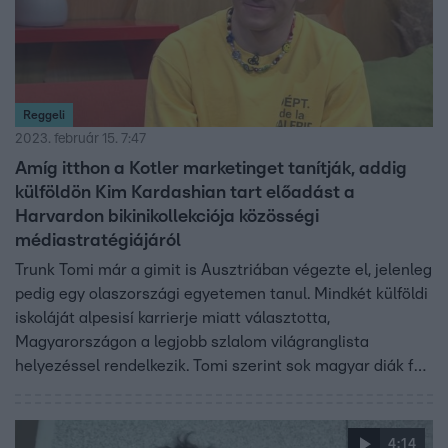
Reggeli
2023. február 15. 7:47
Amíg itthon a Kotler marketinget tanítják, addig
külföldön Kim Kardashian tart előadást a
Harvardon bikinikollekciója közösségi
médiastratégiájáról
Trunk Tomi már a gimit is Ausztriában végezte el, jelenleg
pedig egy olaszországi egyetemen tanul. Mindkét külföldi
iskoláját alpesisí karrierje miatt választotta,
Magyarországon a legjobb szlalom világranglista
helyezéssel rendelkezik. Tomi szerint sok magyar diák fél
kipróbálni magát külföldön és a magyar oktatást sem
tartják elég erősnek, pedig itthon erős alapot adnak az
egyetemek.
4:14