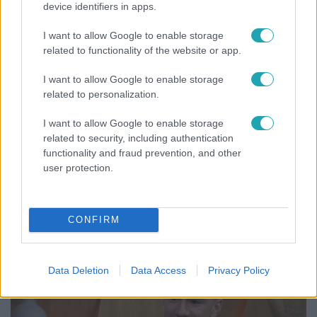
device identifiers in apps.
I want to allow Google to enable storage
related to functionality of the website or app.
Reggeli
2023. május 26. 6:18
I want to allow Google to enable storage
Trunk Tomi: A fiataloknak a cipők eladása egy
related to personalization.
belépési pont a vállalkozói világba
I want to allow Google to enable storage
Trunk Tomi 10 éves korában kezdett érdeklődni a cipők
related to security, including authentication
iránt, német nyelvű YouTube-videókat nézett, ott talált rá
functionality and fraud prevention, and other
a cipős közösségre. Azóta menő vállalkozást épített fel
user protection.
sneakerek eladásával. A fiatal vállalkozók körében
meglepően népszerű a cipőkereskedés, ami Tomi szerint
egy lázadás is, hogy más úton is el lehet kezdeni egy
CONFIRM
vállalkozást, mint ami eddig megszokott volt. Azt mondja,
ez az első belépési pont egy fiatalnak, hogy saját maga
4:22
vállalkozzon, és belőlük lesznek majd a jövő
Data Deletion
Data Access
Privacy Policy
vállalatvezetői, akik jobbá teszik a világot.