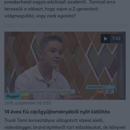
sneakerhead vagyis edzőcipő-szakértő. Tomival arra
keressük a választ, hogy vajon a Z-generáció
világmegváltó, vagy csak egoista?
7:32
Reggeli
2018. szeptember 26. 5:53
14 éves fiú cipőgyűjteményéből nyílt kiállítás
Trunk Tomi korosztályos válogatott alpesi síelő,
videoblogger, brand építésről tart előadásokat, de könyvet