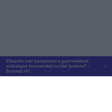
Elkezdte már beszerezni a gyermekének
szükséges tanszereket az idei tanévre? -
Szavazz itt!