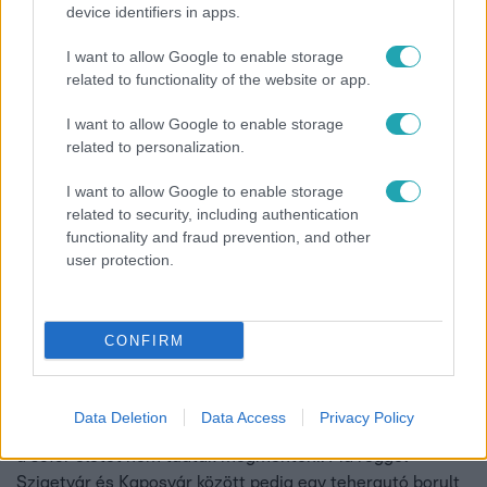
device identifiers in apps.
vele, majd meztelenül fotózta. Úgy tudjuk, a család 20 éve
jóban volt a meggyanúsított ismerőssel, aki többször
I want to allow Google to enable storage
kenuzni is elvitte a gyereküket, így a kisfiú megbízott
related to functionality of the website or app.
benne. A bíróság letartóztatta a férfit.
1:26
I want to allow Google to enable storage
related to personalization.
I want to allow Google to enable storage
related to security, including authentication
functionality and fraud prevention, and other
user protection.
Híradó
CONFIRM
2021. április 22. 16:05
Fél nap alatt két halálos baleset is történt
Két halálos baleset is történt fél nap alatt. Tegnap este
Data Deletion
Data Access
Privacy Policy
Taksonynál egy autó sodródott le az útról, majd felborult,
a sofőr életét nem tudták megmenteni. Ma reggel
Szigetvár és Kaposvár között pedig egy teherautó borult