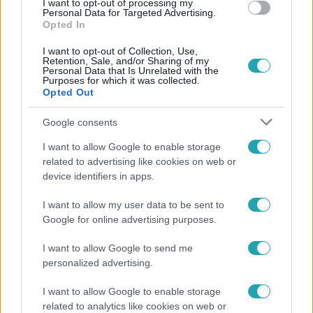
I want to opt-out of processing my
Personal Data for Targeted Advertising.
Opted In
1:56
I want to opt-out of Collection, Use,
Retention, Sale, and/or Sharing of my
Personal Data that Is Unrelated with the
Purposes for which it was collected.
Opted Out
Google consents
I want to allow Google to enable storage
related to advertising like cookies on web or
device identifiers in apps.
Híradó
2023. július 20. 16:33
I want to allow my user data to be sent to
Erőszakoskodott vele, és meztelenül fotózta
Google for online advertising purposes.
ismerősei 8 éves kisfiát
I want to allow Google to send me
Ismerősei 8 éves kisfiát zaklatta szexuálisan, ezzel
personalized advertising.
gyanúsítanak egy taksonyi férfit. Az anya tett feljelentést,
miután gyereke, aki a család barátjánál aludt, másnap
I want to allow Google to enable storage
feldúltan érkezett haza. Kiderült, a férfi erőszakoskodott
related to analytics like cookies on web or