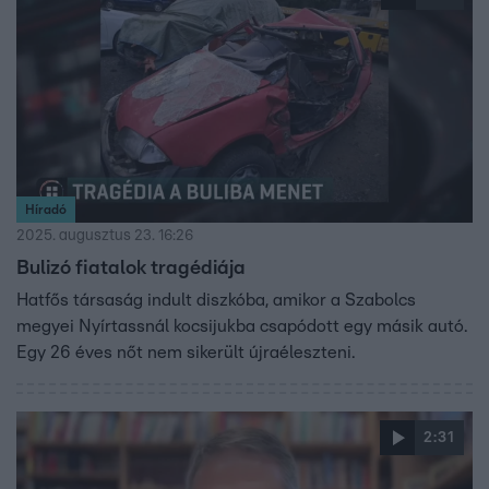
Híradó
2025. augusztus 23. 16:26
Bulizó fiatalok tragédiája
Hatfős társaság indult diszkóba, amikor a Szabolcs
megyei Nyírtassnál kocsijukba csapódott egy másik autó.
Egy 26 éves nőt nem sikerült újraéleszteni.
2:31