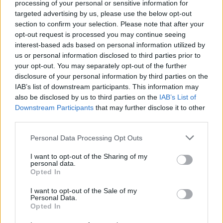
arról, hogy Taksony távozó polgármestere a helyi lapban
processing of your personal or sensitive information for
targeted advertising by us, please use the below opt-out
azt írta: a választópolgárok a fürdővízzel együtt mindent
section to confirm your selection. Please note that after your
kiöntöttek.
opt-out request is processed you may continue seeing
interest-based ads based on personal information utilized by
us or personal information disclosed to third parties prior to
your opt-out. You may separately opt-out of the further
disclosure of your personal information by third parties on the
IAB’s list of downstream participants. This information may
also be disclosed by us to third parties on the
IAB’s List of
Downstream Participants
that may further disclose it to other
third parties.
Belföld
2024. július 21. 5:55
Please note that this website/app uses one or more Google
Personal Data Processing Opt Outs
services and may gather and store information including but
Leváltott fideszes polgármester: Maguknak
not limited to your visit or usage behaviour. You may click to
I want to opt-out of the Sharing of my
köszönhetik a taksonyiak, ha nem ad pénzt Lázár
personal data.
grant or deny consent to Google and its third-party tags to
az útfelújítására
Opted In
use your data for below specified purposes in below Google
A fideszes Kreisz László szerint nem ad majd pénzt Lázár
consent section.
I want to opt-out of the Sale of my
János az 510-es Fő út felújítására, mert nem rá szavaztak
Personal Data.
Opted In
a taksonyiak.