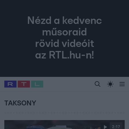
Nézd a kedvenc
műsoraid
rövid videóit
az RTL.hu-n!
Legfrissebb
RTL Híradó
Fókusz
Sztárhírek
Randi
Celeb vagyok, me
#
Babits Marcella
#
Szellő István
#
Most Wanted
#
Gallusz Niko
TAKSONY
2:17