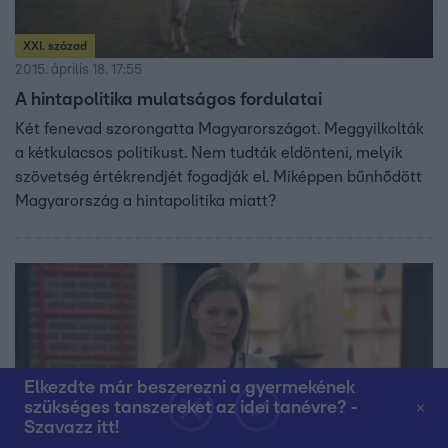
XXI. század
2015. április 18. 17:55
A hintapolitika mulatságos fordulatai
Két fenevad szorongatta Magyarországot. Meggyilkolták
a kétkulacsos politikust. Nem tudták eldönteni, melyik
szövetség értékrendjét fogadják el. Miképpen bűnhődött
Magyarország a hintapolitika miatt?
Elkezdte már beszerezni a gyermekének
szükséges tanszereket az idei tanévre? -
Szavazz itt!