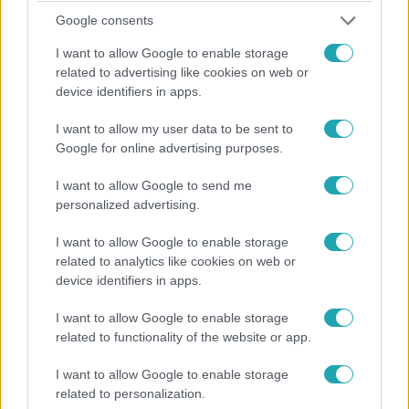
Google consents
I want to allow Google to enable storage
related to advertising like cookies on web or
device identifiers in apps.
Survivor
I want to allow my user data to be sent to
2018. szeptember 24. 18:08
Google for online advertising purposes.
Szövetségre léptek a lányok, kezdhetnek aggódni
a lila csapat fiú tagjai
I want to allow Google to send me
Eszti, Fanni, Nóri és Eszter szövetségre léptek:
personalized advertising.
megbeszélték, hogy ha Törzsi Tanácsra kerül a sor,
I want to allow Google to enable storage
összefognak, hogy megszabaduljanak a fiúktól.
related to analytics like cookies on web or
device identifiers in apps.
I want to allow Google to enable storage
1:48
related to functionality of the website or app.
I want to allow Google to enable storage
related to personalization.