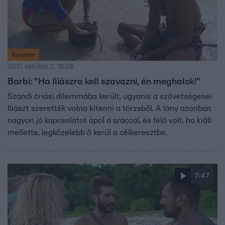
Survivor
2017. október 2. 18:05
Barbi: "Ha Iliászra kell szavazni, én meghalok!"
Szandi óriási dilemmába került, ugyanis a szövetségesei
Iliászt szerették volna kitenni a törzsből. A lány azonban
nagyon jó kapcsolatot ápol a sráccal, és félő volt, ha kiáll
mellette, legközelebb ő kerül a célkeresztbe.
7:47