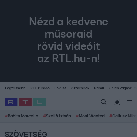
Nézd a kedvenc
műsoraid
rövid videóit
az RTL.hu-n!
Legfrissebb
RTL Híradó
Fókusz
Sztárhírek
Randi
Celeb vagyok, me
#
Babits Marcella
#
Szellő István
#
Most Wanted
#
Gallusz Niko
SZÖVETSÉG