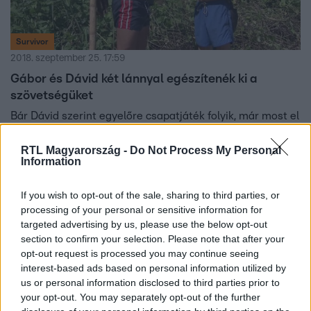
Survivor
2018. szeptember 25. 17:59
Gábor és Dávid két lánnyal egészítenék ki a
szövetségüket
Bár Dávid szerint egyelőre csapatjáték folyik, már most el
kell kezdeni gondolkozni az egyéni érdekeken, és Gáborral
úgy tűnik, hogy megtalálták a közös hangot. Gábor
RTL Magyarország -
Do Not Process My Personal
Information
ráadásul kezd kialakítani egy bizalmi kapcsolatot
Alexandrával is.
If you wish to opt-out of the sale, sharing to third parties, or
processing of your personal or sensitive information for
targeted advertising by us, please use the below opt-out
section to confirm your selection. Please note that after your
5:56
opt-out request is processed you may continue seeing
interest-based ads based on personal information utilized by
us or personal information disclosed to third parties prior to
your opt-out. You may separately opt-out of the further