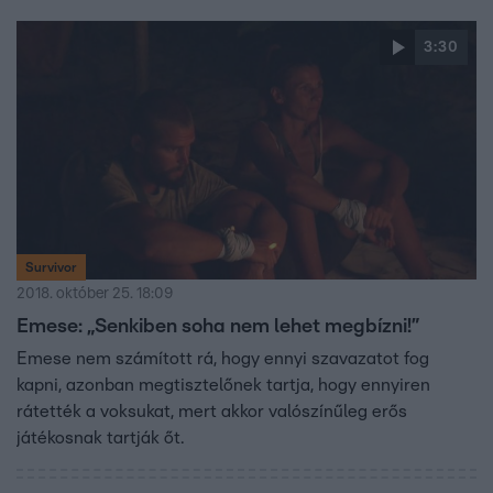
3:30
Survivor
2018. október 25. 18:09
Emese: „Senkiben soha nem lehet megbízni!”
Emese nem számított rá, hogy ennyi szavazatot fog
kapni, azonban megtisztelőnek tartja, hogy ennyiren
rátették a voksukat, mert akkor valószínűleg erős
játékosnak tartják őt.