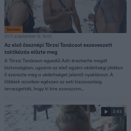
Survivor
2017. szeptember 19. 18:05
Az első össznépi Törzsi Tanácsot eszeveszett
taktikázás előzte meg
A Törzsi Tanácson egyedül Adri érezhette magát
biztonságban, ugyanis az első egyéni védettségi játékon
ő szerezte meg a védettséget jelentő nyakláncot. A
többiek azonban egészen az esti kiszavazásig
tervezgették, hogy ki kire szavazzon...
2:43