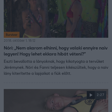
Survivor
2018. október 1. 18:12
Nóri: „Nem akarom elhinni, hogy valaki ennyire naiv
legyen! Hogy lehet ekkora hibát véteni?”
Eszti bevallotta a lányoknak, hogy kikotyogta a tervüket
Jérémynek. Nóri és Fanni teljesen kikészültek, hogy a naiv
lány kiterítette a lapjaikat a fiúk előtt.
2:27