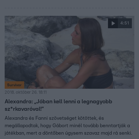
4:51
Survivor
2018. október 26. 18:11
Alexandra: „Jóban kell lenni a legnagyobb
sz*rkavaróval!”
Alexandra és Fanni szövetséget kötöttek, és
megállapodtak, hogy Gábort minél tovább benntartják a
játékban, mert a döntőben úgysem szavaz majd rá senki.