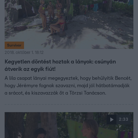
Survivor
2018. október 1. 18:12
Kegyetlen döntést hoztak a lányok: csúnyán
átverik az egyik fiút!
A lila csapat lányai megegyeztek, hogy behülyítik Bencét,
hogy Jérémyre fognak szavazni, majd jól hátbatámadják
a srácot, és kiszavazzák őt a Törzsi Tanácson.
2:33