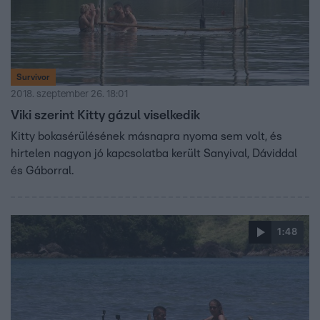
Survivor
2018. szeptember 26. 18:01
Viki szerint Kitty gázul viselkedik
Kitty bokasérülésének másnapra nyoma sem volt, és
hirtelen nagyon jó kapcsolatba került Sanyival, Dáviddal
és Gáborral.
1:48