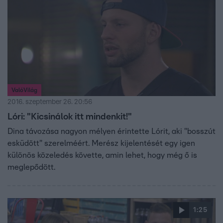
ValóVilág
2016. szeptember 26. 20:56
Lóri: "Kicsinálok itt mindenkit!"
Dina távozása nagyon mélyen érintette Lórit, aki "bosszút
esküdött" szerelméért. Merész kijelentését egy igen
különös közeledés követte, amin lehet, hogy még ő is
meglepődött.
1:25