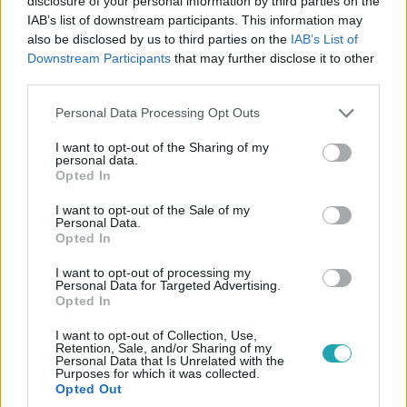
disclosure of your personal information by third parties on the
IAB’s list of downstream participants. This information may
also be disclosed by us to third parties on the
IAB’s List of
Downstream Participants
that may further disclose it to other
third parties.
Survivor
Please note that this website/app uses one or more Google
Personal Data Processing Opt Outs
2018. szeptember 25. 17:59
services and may gather and store information including but
Dávid és Gábor kőkemény taktikázásba kezdett
not limited to your visit or usage behaviour. You may click to
I want to opt-out of the Sharing of my
personal data.
grant or deny consent to Google and its third-party tags to
Gábor és Dávid kigondolták, hogy kitől szeretnének
Opted In
use your data for below specified purposes in below Google
megszabadulni a Törzsi Tanácson, azonban ahhoz, hogy
consent section.
I want to opt-out of the Sale of my
tervüket véghez tudják vinni, további szövetségesekre
Personal Data.
van szükségük. Vajon Alexandra és Viki is kapható lesz az
Opted In
ötletükre?
I want to opt-out of processing my
Personal Data for Targeted Advertising.
Opted In
4:26
I want to opt-out of Collection, Use,
Retention, Sale, and/or Sharing of my
Personal Data that Is Unrelated with the
Purposes for which it was collected.
Opted Out