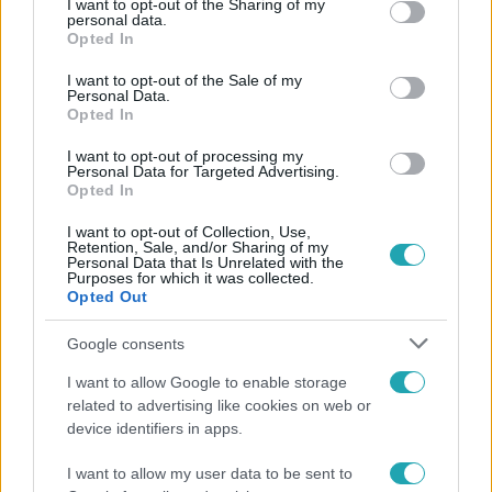
not limited to your visit or usage behaviour. You may click to
I want to opt-out of the Sharing of my
personal data.
grant or deny consent to Google and its third-party tags to
Opted In
use your data for below specified purposes in below Google
consent section.
I want to opt-out of the Sale of my
Personal Data.
Opted In
I want to opt-out of processing my
Personal Data for Targeted Advertising.
Híradó
Opted In
2021. február 10. 17:40
I want to opt-out of Collection, Use,
Két nyomozás is folyik a Magyar Triatlon
Retention, Sale, and/or Sharing of my
Personal Data that Is Unrelated with the
Szövetség elnöke ellen
Purposes for which it was collected.
Opted Out
Két nyomozás is folyamatban van Szabó Zsolt fideszes
országgyűlési képviselő ellen, akit elnökévé választott a
Google consents
Magyar Triatlon Szövetség. A döntésről a szakmai
alelnöki pozícióért elindult Kuttor Csaba olimpikon azt
I want to allow Google to enable storage
írta, Szabó Zsolt korrupciós ügyeiről sokkal többet tudni,
related to advertising like cookies on web or
device identifiers in apps.
mint a triatlonos múltjáról. Az elnökség egyik tagja
néhány napja arra utalt, ha a szövetség támogatásokat
I want to allow my user data to be sent to
akar, a fideszes politikust kell megválasztani.