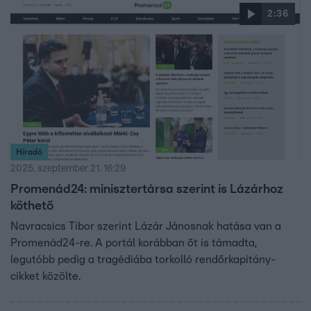
2:36
Híradó
2025. szeptember 21. 16:29
Promenád24: minisztertársa szerint is Lázárhoz
köthető
Navracsics Tibor szerint Lázár Jánosnak hatása van a
Promenád24-re. A portál korábban őt is támadta,
legutóbb pedig a tragédiába torkolló rendőrkapitány-
cikket közölte.