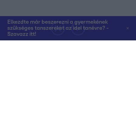
Elkezdte már beszerezni a gyermekének
szükséges tanszereket az idei tanévre? -
Szavazz itt!