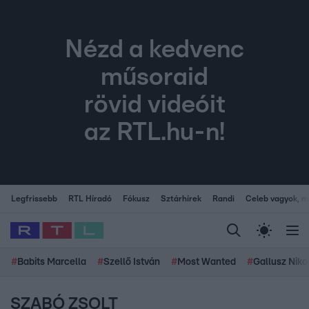
Nézd a kedvenc
műsoraid
rövid videóit
az RTL.hu-n!
Legfrissebb
RTL Híradó
Fókusz
Sztárhírek
Randi
Celeb vagyok, me
#
Babits Marcella
#
Szellő István
#
Most Wanted
#
Gallusz Niko
SZABÓ ZSOLT