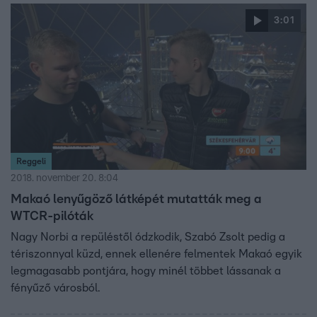
3:01
Reggeli
2018. november 20. 8:04
Makaó lenyűgöző látképét mutatták meg a
WTCR-pilóták
Nagy Norbi a repüléstől ódzkodik, Szabó Zsolt pedig a
tériszonnyal küzd, ennek ellenére felmentek Makaó egyik
legmagasabb pontjára, hogy minél többet lássanak a
fényűző városból.