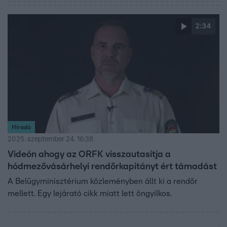
2:34
Híradó
2025. szeptember 24. 16:38
Videón ahogy az ORFK visszautasítja a
hódmezővásárhelyi rendőrkapitányt ért támadást
A Belügyminisztérium közleményben állt ki a rendőr
mellett. Egy lejárató cikk miatt lett öngyilkos.