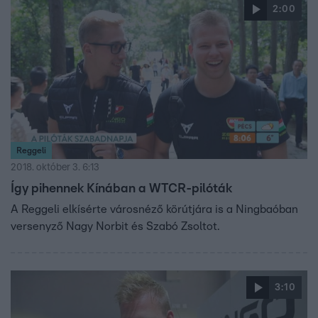
2:00
Reggeli
2018. október 3. 6:13
Így pihennek Kínában a WTCR-pilóták
A Reggeli elkísérte városnéző körútjára is a Ningbaóban
versenyző Nagy Norbit és Szabó Zsoltot.
3:10