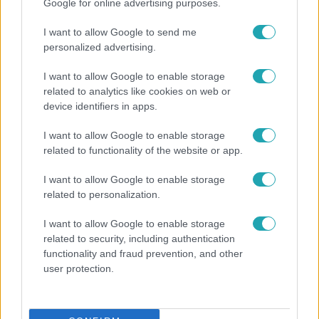
Google for online advertising purposes.
2:02
I want to allow Google to send me
personalized advertising.
I want to allow Google to enable storage
related to analytics like cookies on web or
device identifiers in apps.
I want to allow Google to enable storage
Híradó
related to functionality of the website or app.
2020. szeptember 16. 16:41
I want to allow Google to enable storage
Szabó Zsolt lejárató kampánynak nevezte az
related to personalization.
ellene folyó nyomozást
Ellenzéki lejárató kampány – így reagált Szabó Zsolt
I want to allow Google to enable storage
fideszes országgyűlési képviselő a Híradónak arra, hogy a
related to security, including authentication
functionality and fraud prevention, and other
rendőrség nyomozást indított a választókerületében
user protection.
megvalósult uniós beruházások ügyében. Hadházy Ákos
tett feljelentést, mert szerinte a körzet közbeszerzéseit
összehangoltan manipulálták. Szabó Zsoltot két éve egy