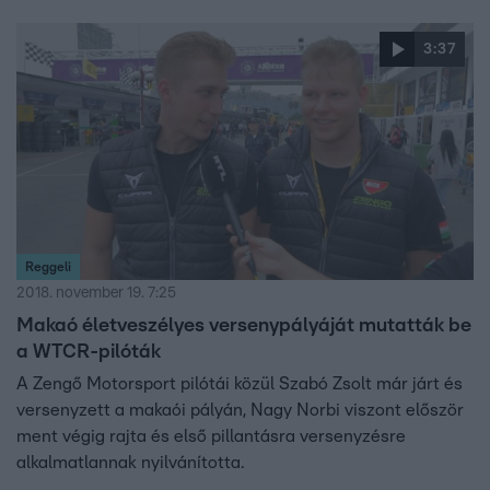
3:37
Reggeli
2018. november 19. 7:25
Makaó életveszélyes versenypályáját mutatták be
a WTCR-pilóták
A Zengő Motorsport pilótái közül Szabó Zsolt már járt és
versenyzett a makaói pályán, Nagy Norbi viszont először
ment végig rajta és első pillantásra versenyzésre
alkalmatlannak nyilvánította.