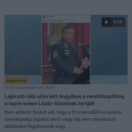
8:46
Házon kívül
2025. szeptember 28. 18:00
Lejárató cikk után lett öngyilkos a rendőrkapitány,
a lapot sokan Lázár-közelinek tartják
Nem először fordult elő, hogy a Promenad24-en súlyos,
személyiségi jogokat sértő vagy alá nem támasztott
állításokat fogalmaztak meg.