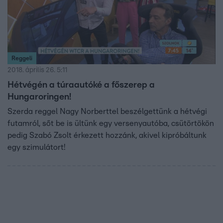
Reggeli
2018. április 26. 5:11
Hétvégén a túraautóké a főszerep a
Hungaroringen!
Szerda reggel Nagy Norberttel beszélgettünk a hétvégi
futamról, sőt be is ültünk egy versenyautóba, csütörtökön
pedig Szabó Zsolt érkezett hozzánk, akivel kipróbáltunk
egy szimulátort!