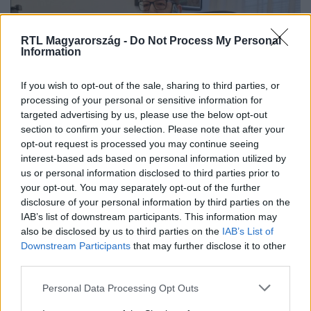
RTL Magyarország -
Do Not Process My Personal
Information
If you wish to opt-out of the sale, sharing to third parties, or
processing of your personal or sensitive information for
targeted advertising by us, please use the below opt-out
Belföld
section to confirm your selection. Please note that after your
2023. március 13. 9:33
opt-out request is processed you may continue seeing
interest-based ads based on personal information utilized by
A Párbeszéd elnökségi tagja is a DK-ba igazol
us or personal information disclosed to third parties prior to
A DK-ban látja az egyetlen reményt egy olyan
your opt-out. You may separately opt-out of the further
Magyarországra, ahol mindenki megkapja a lehetőséget a
disclosure of your personal information by third parties on the
tisztességes megélhetésre és az életben való
IAB’s list of downstream participants. This information may
also be disclosed by us to third parties on the
IAB’s List of
boldogulásra.
Downstream Participants
that may further disclose it to other
third parties.
Please note that this website/app uses one or more Google
2:08
Personal Data Processing Opt Outs
services and may gather and store information including but