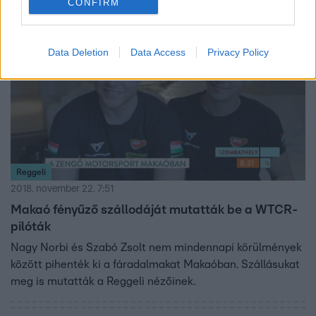
CONFIRM
több mint egymilliárd forintos offshore számlával is
összefüggésbe hozták. Az ügyészség a Híradó kérdésére
2:09
azt írta, hogy az emiatt indult nyomozást egy hete
Data Deletion
Data Access
Privacy Policy
felfüggesztették.
Reggeli
2018. november 22. 7:51
Makaó fényűző szállodáját mutatták be a WTCR-
pilóták
Nagy Norbi és Szabó Zsolt nem mindennapi körülmények
között pihenték ki a fáradalmakat Makaóban. Szállásukat
meg is mutatták a Reggeli nézőinek.