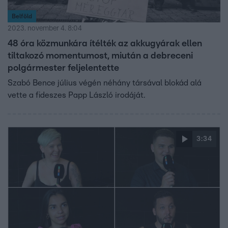
Belföld
2023. november 4. 8:04
48 óra közmunkára ítélték az akkugyárak ellen
tiltakozó momentumost, miután a debreceni
polgármester feljelentette
Szabó Bence július végén néhány társával blokád alá
vette a fideszes Papp László irodáját.
3:34