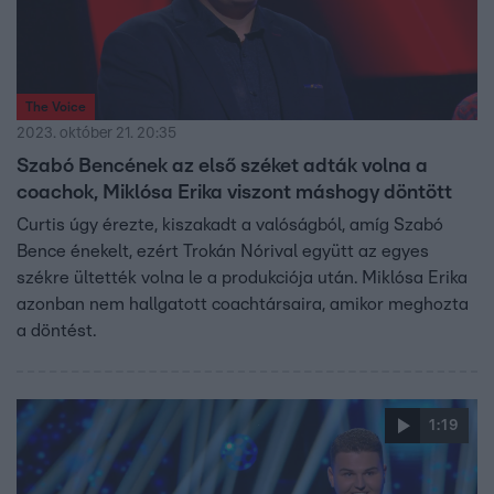
The Voice
2023. október 21. 20:35
Szabó Bencének az első széket adták volna a
coachok, Miklósa Erika viszont máshogy döntött
Curtis úgy érezte, kiszakadt a valóságból, amíg Szabó
Bence énekelt, ezért Trokán Nórival együtt az egyes
székre ültették volna le a produkciója után. Miklósa Erika
azonban nem hallgatott coachtársaira, amikor meghozta
a döntést.
1:19