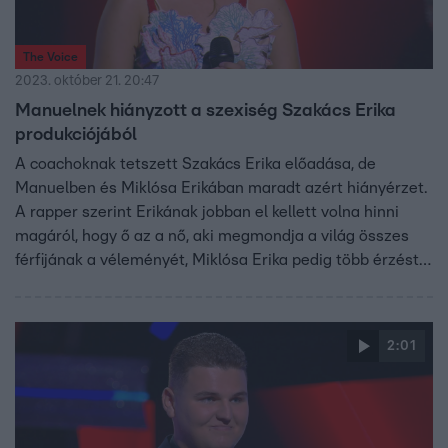
The Voice
2023. október 21. 20:47
Manuelnek hiányzott a szexiség Szakács Erika
produkciójából
A coachoknak tetszett Szakács Erika előadása, de
Manuelben és Miklósa Erikában maradt azért hiányérzet.
A rapper szerint Erikának jobban el kellett volna hinni
magáról, hogy ő az a nő, aki megmondja a világ összes
férfijának a véleményét, Miklósa Erika pedig több érzést
szeretett volna kapni a versenyzőjéből.
2:01