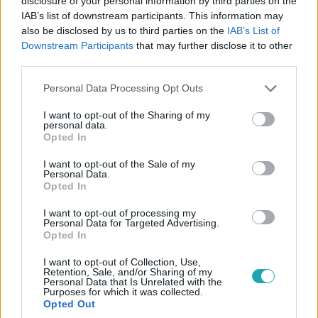
disclosure of your personal information by third parties on the
IAB’s list of downstream participants. This information may
also be disclosed by us to third parties on the
IAB’s List of
Downstream Participants
that may further disclose it to other
third parties.
X-Faktor
2024. november 7. 8:30
Please note that this website/app uses one or more Google
Personal Data Processing Opt Outs
services and may gather and store information including but
Így énekelték be magukat az élő show-ba Gáspár
not limited to your visit or usage behaviour. You may click to
I want to opt-out of the Sharing of my
Laci versenyzői
personal data.
grant or deny consent to Google and its third-party tags to
Opted In
Szabó Bence, Toldi Sándor és Sárközi Roland az alábbi
use your data for below specified purposes in below Google
produkcióikkal győzték meg mentorukat, Gáspár Lacit,
consent section.
I want to opt-out of the Sale of my
hogy tovább vigye őket az X-Faktor élő show-ba.
Personal Data.
Opted In
I want to opt-out of processing my
Personal Data for Targeted Advertising.
3:29
Opted In
I want to opt-out of Collection, Use,
Retention, Sale, and/or Sharing of my
Personal Data that Is Unrelated with the
Purposes for which it was collected.
Opted Out