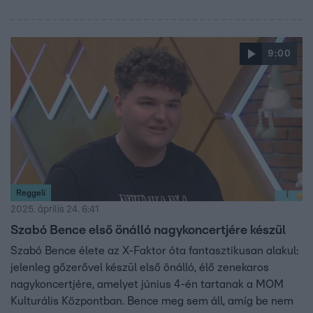
így a zenélés mellett a lovas szerepben is megmutathatja
magát. A Reggeliben pedig nemcsak ő, hanem a
műsorvezetők is dalra fakadtak.
9:00
Reggeli
2025. április 24. 6:41
Szabó Bence első önálló nagykoncertjére készül
Szabó Bence élete az X-Faktor óta fantasztikusan alakul:
jelenleg gőzerővel készül első önálló, élő zenekaros
nagykoncertjére, amelyet június 4-én tartanak a MOM
Kulturális Központban. Bence meg sem áll, amíg be nem