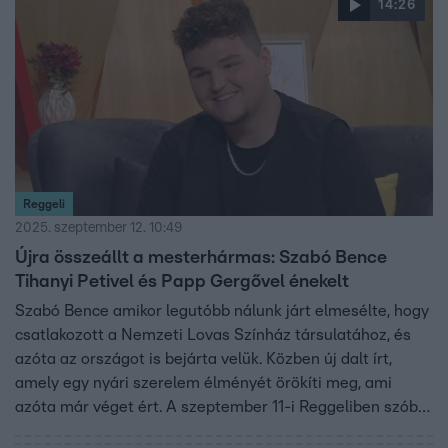
14:26
adjon a fiatalok körében egyre súlyosabb problémákra. A
komoly témák mellett persze a vidámság sem marad el:
Bence élőben megénekeltette a műsorvezetőket, ezúttal
Szujó Zolit.
Reggeli
2025. szeptember 12. 10:49
Újra összeállt a mesterhármas: Szabó Bence
Tihanyi Petivel és Papp Gergővel énekelt
Szabó Bence amikor legutóbb nálunk járt elmesélte, hogy
csatlakozott a Nemzeti Lovas Színház társulatához, és
azóta az országot is bejárta velük. Közben új dalt írt,
amely egy nyári szerelem élményét örökíti meg, ami
azóta már véget ért. A szeptember 11-i Reggeliben szóba
került a férfi sírás is: a három műsorvezető megbeszélte,