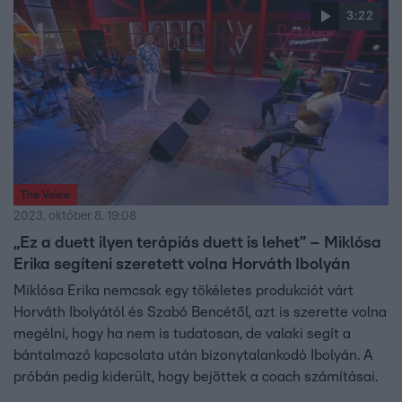
3:22
The Voice
2023. október 8. 19:08
„Ez a duett ilyen terápiás duett is lehet” – Miklósa
Erika segíteni szeretett volna Horváth Ibolyán
Miklósa Erika nemcsak egy tökéletes produkciót várt
Horváth Ibolyától és Szabó Bencétől, azt is szerette volna
megélni, hogy ha nem is tudatosan, de valaki segít a
bántalmazó kapcsolata után bizonytalankodó Ibolyán. A
próbán pedig kiderült, hogy bejöttek a coach számításai.