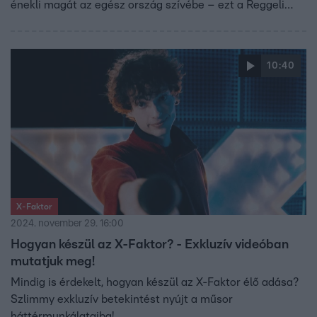
énekli magát az egész ország szívébe – ezt a Reggeli
stúdiójában is bizonyította, ahol főzés közben is dalra
fakadt. Ráadásul megjelent első saját dala is. A
Reggeliben megmutatta új tetoválását is, amely komoly
10:40
jelentéssel bír, és Bence születéséhez kapcsolódik.
X-Faktor
2024. november 29. 16:00
Hogyan készül az X-Faktor? - Exkluzív videóban
mutatjuk meg!
Mindig is érdekelt, hogyan készül az X-Faktor élő adása?
Szlimmy exkluzív betekintést nyújt a műsor
háttérmunkálataiba!