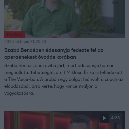
The Voice
2023. október 21. 20:33
Szabó Bencében édesanyja fedezte fel az
operaénekest óvodás korában
Szabó Bence zenei oviba járt, mert édesanyja hamar
meghallotta tehetségét, amit Miklósa Erika is felfedezett
a The Voice-ban. A próbán egy dolgot hiányolt a coach az
előadásából, arra kérte, hogy koncentráljon a
vágyakozásra.
4:23