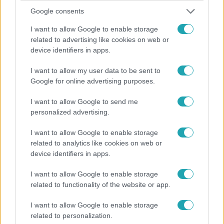
Google consents
I want to allow Google to enable storage
related to advertising like cookies on web or
X-Faktor
device identifiers in apps.
2024. október 27. 21:50
Összeállt Gáspár Laci Élő show-s csapata
I want to allow my user data to be sent to
Google for online advertising purposes.
Gáspár Laci csapatatát Szabó Bence, Sárközi Roland és
Toldi Sándor erősíti.
I want to allow Google to send me
personalized advertising.
I want to allow Google to enable storage
1:23
related to analytics like cookies on web or
device identifiers in apps.
I want to allow Google to enable storage
related to functionality of the website or app.
I want to allow Google to enable storage
related to personalization.