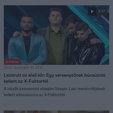
3:17
X-Faktor
2024. november 23. 21:21
Lezárult az első kör: Egy versenyzőnek búcsúznia
kellett az X-Faktortól
A nézők szavazatai alapján Gáspár Laci mentoráltjának
kellett elbúcsúznia az X-Faktortól.