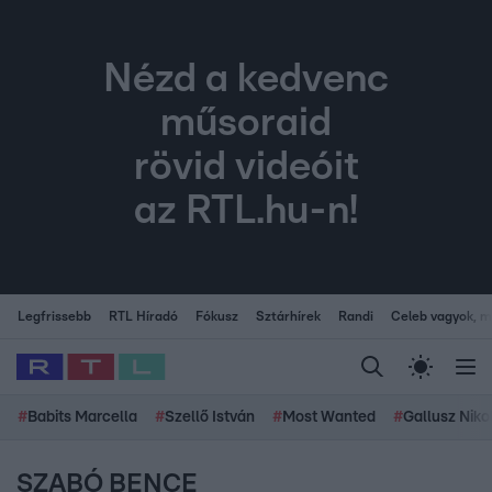
Nézd a kedvenc
műsoraid
rövid videóit
az RTL.hu-n!
Legfrissebb
RTL Híradó
Fókusz
Sztárhírek
Randi
Celeb vagyok, me
#
Babits Marcella
#
Szellő István
#
Most Wanted
#
Gallusz Niko
SZABÓ BENCE