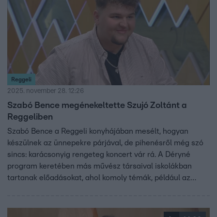
Reggeli
2025. november 28. 12:26
Szabó Bence megénekeltette Szujó Zoltánt a
Reggeliben
Szabó Bence a Reggeli konyhájában mesélt, hogyan
készülnek az ünnepekre párjával, de pihenésről még szó
sincs: karácsonyig rengeteg koncert vár rá. A Déryné
program keretében más művész társaival iskolákban
tartanak előadásokat, ahol komoly témák, például az
iskolai bántalmazás, cyberbullying vagy családon belüli
erőszak kerülnek terítékre. A „Ne bánts világ” országos
kampány célja, hogy prevenciós témanapokon válaszokat