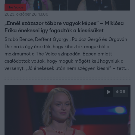
The Voice
2023. október 26. 13:00
„Ennél százszor többre vagyok képes” – Miklósa
Erika énekesei így fogadták a kiesésüket
Szabó Bence, Deffent Györgyi, Palócz Gergő és Orgován
Dorina is úgy érezték, hogy kihozták magukból a
maximumot a The Voice színpadán. Éppen emiatt
csalódottak voltak, hogy maguk mögött kell hagyniuk a
versenyt. „Jó énekesek után nem szégyen kiesni” – tette
hozzá Beck András, aki a többiekhez hasonlóan tovább
folytatja majd a zenélést a műsor után is. Miklósa Erika
kieső versenyzői emellett arról is meséltek, mit tanultak
4:06
coachuktól és a tehetségkutatótól.