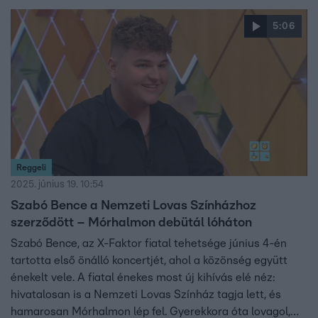
hogy nem szégyellik a könnyeiket, és nagy
megkönnyebülés kiengedni a felgyülemlett érzéseket.
5:06
Ahogy már korábban is bizonyították, a mai adásban is
dalra fakadtak.
Reggeli
2025. június 19. 10:54
Szabó Bence a Nemzeti Lovas Színházhoz
szerződött – Mórhalmon debütál lóháton
Szabó Bence, az X-Faktor fiatal tehetsége június 4-én
tartotta első önálló koncertjét, ahol a közönség együtt
énekelt vele. A fiatal énekes most új kihívás elé néz:
hivatalosan is a Nemzeti Lovas Színház tagja lett, és
hamarosan Mórhalmon lép fel. Gyerekkora óta lovagol,