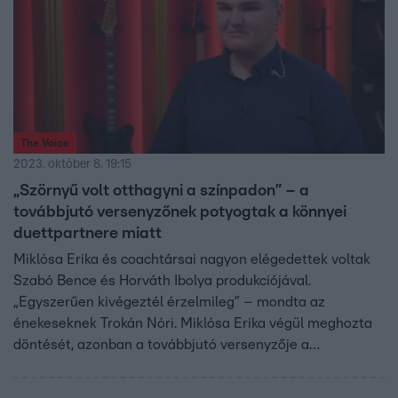
The Voice
2023. október 8. 19:15
„Szörnyű volt otthagyni a színpadon” – a
továbbjutó versenyzőnek potyogtak a könnyei
duettpartnere miatt
Miklósa Erika és coachtársai nagyon elégedettek voltak
Szabó Bence és Horváth Ibolya produkciójával.
„Egyszerűen kivégeztél érzelmileg” – mondta az
énekeseknek Trokán Nóri. Miklósa Erika végül meghozta
döntését, azonban a továbbjutó versenyzője a
boldogsága ellenére mégis elsírta magát.