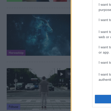
I want t
purpose
2025. december 31.
I want 
Bak 2026 é
I want t
pénzügyi é
web or d
Fedezd fel a Bak
I want t
egészségügyi sz
or app.
Horoszkóp
I want t
2025. június 7. 18:0
18:20
I want t
Hiába jó a 
authenti
Hongkongban 85,
miért halnak me
Fókusz