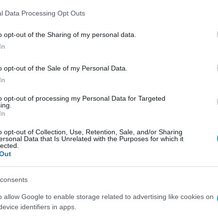
 kap a változásra és fejlődésre.
l Data Processing Opt Outs
o opt-out of the Sharing of my personal data.
In
14:00
 planknél? Valószínűleg nem az idővel va
o opt-out of the Sale of my Personal Data.
In
to opt-out of processing my Personal Data for Targeted
lankelni? Itt a válasz az életkorod alapján, így hogyan hozha
ing.
nyt már napi pár perc gyakorlás.
In
o opt-out of Collection, Use, Retention, Sale, and/or Sharing
ersonal Data that Is Unrelated with the Purposes for which it
lected.
0
Out
és erősítő edzés is elég, hogy
alodjon a tested
consents
felett: kutatások szerint heti 2 alkalom is elég az
o allow Google to enable storage related to advertising like cookies on
 vitalitás megőrzéséhez.
evice identifiers in apps.