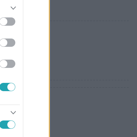
n a
t