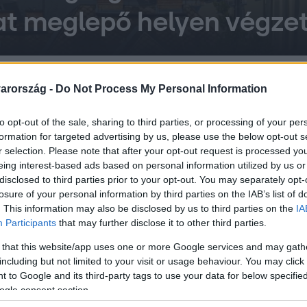
t meglepő helyen végze
0
arország -
Do Not Process My Personal Information
gy végre elengedi a
to opt-out of the sale, sharing to third parties, or processing of your per
agy fordulat jön
formation for targeted advertising by us, please use the below opt-out s
3 csillagjegy most megszabadul a
r selection. Please note that after your opt-out request is processed y
 meg, te is köztük vagy-e!
eing interest-based ads based on personal information utilized by us or
disclosed to third parties prior to your opt-out. You may separately opt-
losure of your personal information by third parties on the IAB’s list of
. This information may also be disclosed by us to third parties on the
IA
Participants
that may further disclose it to other third parties.
30
 that this website/app uses one or more Google services and may gath
: 3 csillagjegy élete most
including but not limited to your visit or usage behaviour. You may click 
rdulat előtt áll
 to Google and its third-party tags to use your data for below specifi
ogle consent section.
 energiákat hoz: 3 csillagjegy most