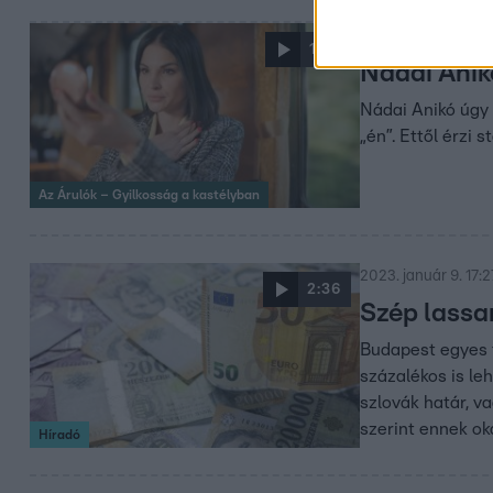
2023. november 23.
1:02
Nádai Anik
Nádai Anikó úgy 
„én”. Ettől érzi
Az Árulók – Gyilkosság a kastélyban
2023. január 9. 17:2
2:36
Szép lassa
Budapest egyes t
százalékos is le
szlovák határ, v
szerint ennek ok
Híradó