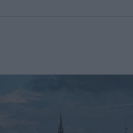
kolett
#
Időjárás
#
RTL műsor
#
Víz
#
Magyar Péter
#
Csillagjeg