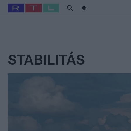
#
Babits Marcella
#
Szellő István
#
Most Wanted
#
Gallusz Ni
STABILITÁS