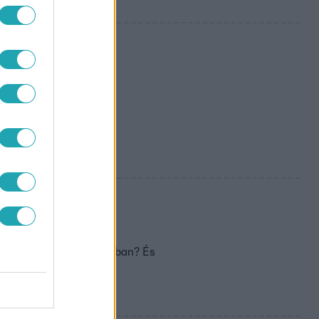
tesélyeit
bban Ázsiában és Svájcban? És