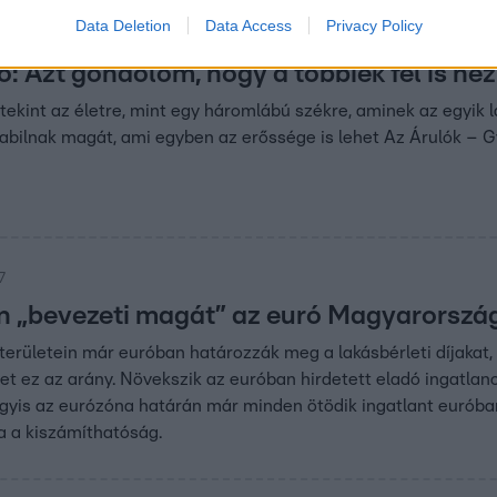
Data Deletion
Data Access
Privacy Policy
 16:39
ó: Azt gondolom, hogy a többiek fel is n
tekint az életre, mint egy háromlábú székre, aminek az egyik
 stabilnak magát, ami egyben az erőssége is lehet Az Árulók – 
7
n „bevezeti magát” az euró Magyarorszá
erületein már euróban határozzák meg a lakásbérleti díjakat,
het ez az arány. Növekszik az euróban hirdetett eladó ingatlano
agyis az eurózóna határán már minden ötödik ingatlant euróba
a a kiszámíthatóság.