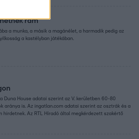
ézhetnek rám
 lába a munka, a másik a magánélet, a harmadik pedig az
Gyilkosság a kastélyban játékában.
gon
 a Duna House adatai szerint az V. kerületben 60-80
k aránya is. Az ingatlan.com adatai szerint az osztrák és a
n hirdetnek. Az RTL Híradó által megkérdezett szakértő