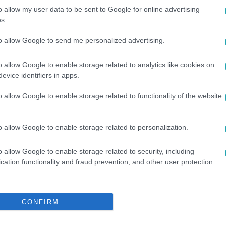
o allow my user data to be sent to Google for online advertising
s.
 9:30
to allow Google to send me personalized advertising.
ves horoszkóp: szerelmi,
o allow Google to enable storage related to analytics like cookies on
s egészségügyi kilátások
evice identifiers in apps.
ok 2026-os évét szerelmi, anyagi és
o allow Google to enable storage related to functionality of the website
empontból a Jupiter támogatásával.
o allow Google to enable storage related to personalization.
5
o allow Google to enable storage related to security, including
genetika – ezek rontják le a magyarok éle
cation functionality and fraud prevention, and other user protection.
 Magyarországon csak 77 év az átlagéletkor. Mit csinálnak jo
g nálunk hamarabb a férfiak?
CONFIRM