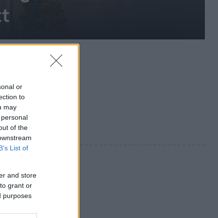
tt
sonal or
ection to
ou may
 personal
out of the
 downstream
B’s List of
er and store
to grant or
ed purposes