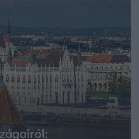
zágairól: