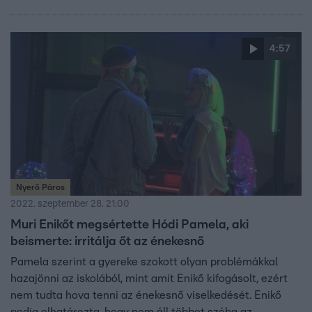
4:57
Nyerő Páros
2022. szeptember 28. 21:00
Muri Enikőt megsértette Hódi Pamela, aki
beismerte: irritálja őt az énekesnő
Pamela szerint a gyereke szokott olyan problémákkal
hazajönni az iskolából, mint amit Enikő kifogásolt, ezért
nem tudta hova tenni az énekesnő viselkedését. Enikő
pedig elhatározta, hogy nem áll többet szóba az