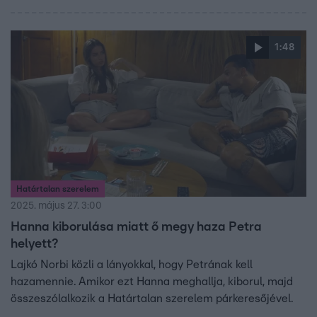
1:48
Határtalan szerelem
2025. május 27. 3:00
Hanna kiborulása miatt ő megy haza Petra
helyett?
Lajkó Norbi közli a lányokkal, hogy Petrának kell
hazamennie. Amikor ezt Hanna meghallja, kiborul, majd
összeszólalkozik a Határtalan szerelem párkeresőjével.