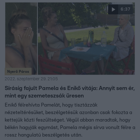
6:37
Nyerő Páros
2022. szeptember 29. 21:05
Sírásig fajult Pamela és Enikő vitája: Annyit sem ér,
mint egy szemeteszsák üresen
Enikő félrehívta Pamelát, hogy tisztázzák
nézeteltérésüket, beszélgetésük azonban csak fokozta a
kettejük közti feszültséget. Végül abban maradtak, hogy
békén hagyják egymást, Pamela mégis sírva vonult félre a
rossz hangulatú beszélgetés után.