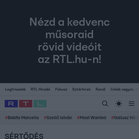
Nézd a kedvenc
műsoraid
rövid videóit
az RTL.hu-n!
Legfrissebb
RTL Híradó
Fókusz
Sztárhírek
Randi
Celeb vagyok, me
#
Babits Marcella
#
Szellő István
#
Most Wanted
#
Gallusz Niko
SÉRTŐDÉS