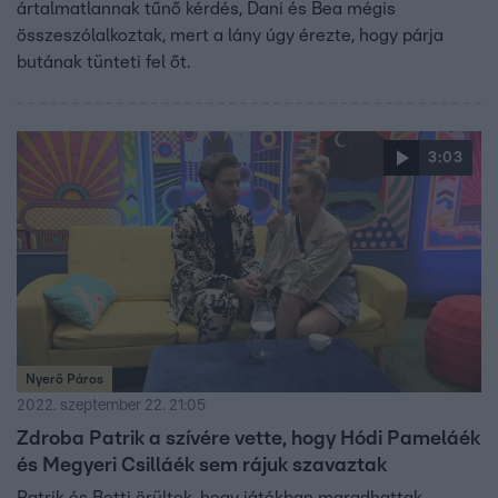
ártalmatlannak tűnő kérdés, Dani és Bea mégis
összeszólalkoztak, mert a lány úgy érezte, hogy párja
butának tünteti fel őt.
3:03
Nyerő Páros
2022. szeptember 22. 21:05
Zdroba Patrik a szívére vette, hogy Hódi Pameláék
és Megyeri Csilláék sem rájuk szavaztak