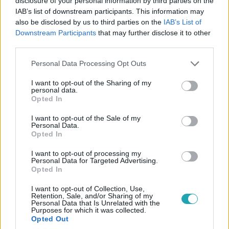
disclosure of your personal information by third parties on the
IAB’s list of downstream participants. This information may
also be disclosed by us to third parties on the
IAB’s List of
Downstream Participants
that may further disclose it to other
third parties.
Please note that this website/app uses one or more Google
Personal Data Processing Opt Outs
services and may gather and store information including but
not limited to your visit or usage behaviour. You may click to
I want to opt-out of the Sharing of my
personal data.
grant or deny consent to Google and its third-party tags to
Opted In
use your data for below specified purposes in below Google
ValóVilág
consent section.
I want to opt-out of the Sale of my
Personal Data.
2022. december 6. 22:45
Opted In
Megható videóüzenetek, óriási sértődés és
romantikus esküvők a VV11 villában
I want to opt-out of processing my
Personal Data for Targeted Advertising.
Mutatjuk, hogy mi minden történt a ValóVilág11 kedd esti
Opted In
Összefoglalójában.
I want to opt-out of Collection, Use,
Retention, Sale, and/or Sharing of my
Personal Data that Is Unrelated with the
Purposes for which it was collected.
Opted Out
4:13