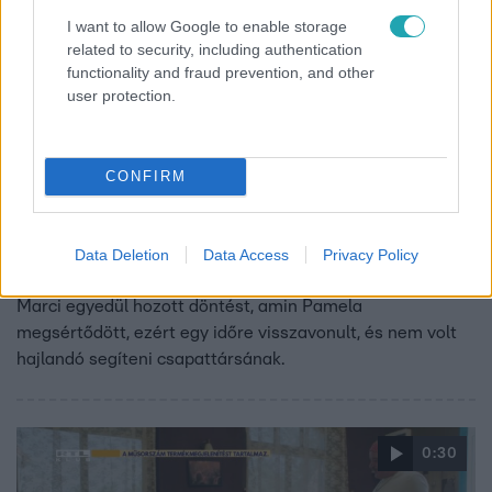
I want to allow Google to enable storage
related to security, including authentication
functionality and fraud prevention, and other
user protection.
CONFIRM
Tehetség első látásra
2022. november 20. 19:32
„Minek vagyok itt?” – Hódi Pamela már a játék
Data Deletion
Data Access
Privacy Policy
elején kiakadt csapattársára
Marci egyedül hozott döntést, amin Pamela
megsértődött, ezért egy időre visszavonult, és nem volt
hajlandó segíteni csapattársának.
0:30