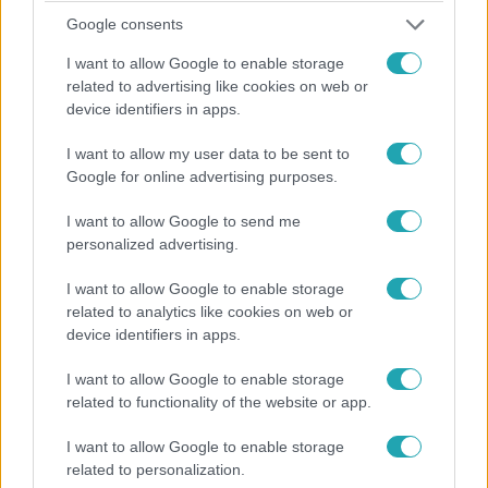
Google consents
I want to allow Google to enable storage
related to advertising like cookies on web or
device identifiers in apps.
I want to allow my user data to be sent to
Google for online advertising purposes.
ValóVilág
I want to allow Google to send me
2022. december 6. 21:40
personalized advertising.
VV Melina sírva fakadt a róla írt levél miatt
I want to allow Google to enable storage
„Ennél egy rákos daganat jobbindulatúbb” – mondta VV
related to analytics like cookies on web or
Dani, miután az egyik páros durva szavakkal illette őt és
device identifiers in apps.
VV Melinát. A csalódott lány a történtek után sírva bújt el
a takarója alá.
I want to allow Google to enable storage
related to functionality of the website or app.
I want to allow Google to enable storage
2:10
related to personalization.