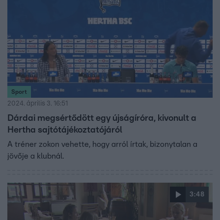
Sport
2024. április 3. 16:51
Dárdai megsértődött egy újságíróra, kivonult a
Hertha sajtótájékoztatójáról
A tréner zokon vehette, hogy arról írtak, bizonytalan a
jövője a klubnál.
3:48