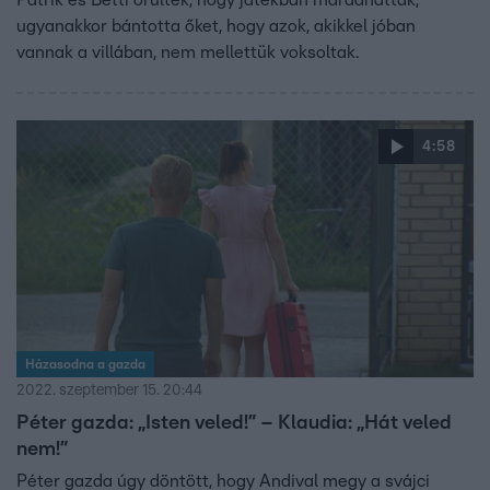
Patrik és Betti örültek, hogy játékban maradhattak,
ugyanakkor bántotta őket, hogy azok, akikkel jóban
vannak a villában, nem mellettük voksoltak.
4:58
Házasodna a gazda
2022. szeptember 15. 20:44
Péter gazda: „Isten veled!” – Klaudia: „Hát veled
nem!”
Péter gazda úgy döntött, hogy Andival megy a svájci