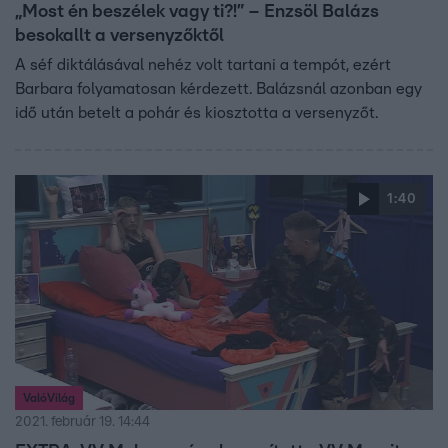
„Most én beszélek vagy ti?!” – Enzsöl Balázs
besokallt a versenyzőktől
A séf diktálásával nehéz volt tartani a tempót, ezért
Barbara folyamatosan kérdezett. Balázsnál azonban egy
idő után betelt a pohár és kiosztotta a versenyzőt.
1:40
ValóVilág
2021. február 19. 14:44