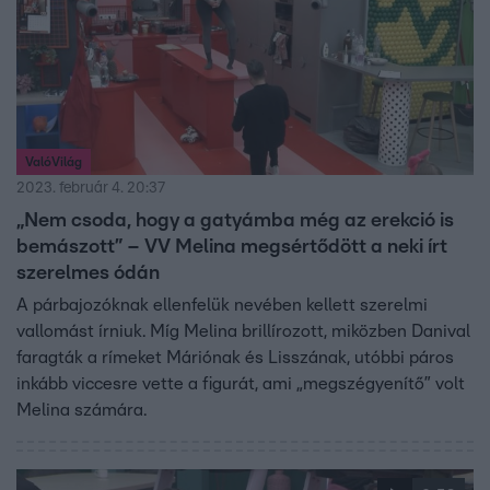
ValóVilág
2023. február 4. 20:37
„Nem csoda, hogy a gatyámba még az erekció is
bemászott” – VV Melina megsértődött a neki írt
szerelmes ódán
A párbajozóknak ellenfelük nevében kellett szerelmi
vallomást írniuk. Míg Melina brillírozott, miközben Danival
faragták a rímeket Máriónak és Lisszának, utóbbi páros
inkább viccesre vette a figurát, ami „megszégyenítő” volt
Melina számára.