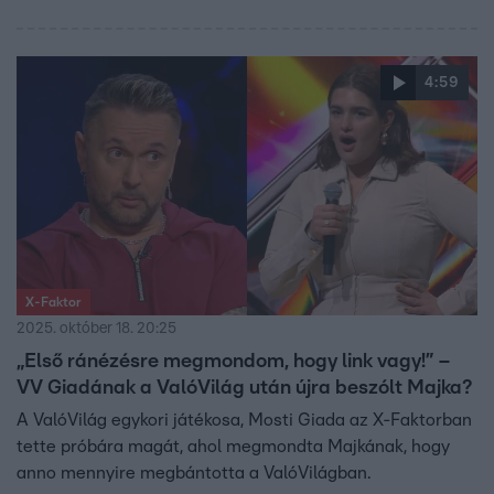
4:59
X-Faktor
2025. október 18. 20:25
„Első ránézésre megmondom, hogy link vagy!” –
VV Giadának a ValóVilág után újra beszólt Majka?
A ValóVilág egykori játékosa, Mosti Giada az X-Faktorban
tette próbára magát, ahol megmondta Majkának, hogy
anno mennyire megbántotta a ValóVilágban.