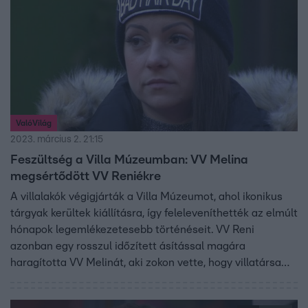
ValóVilág
2023. március 2. 21:15
Feszültség a Villa Múzeumban: VV Melina
megsértődött VV Reniékre
A villalakók végigjárták a Villa Múzeumot, ahol ikonikus
tárgyak kerültek kiállításra, így feleleveníthették az elmúlt
hónapok legemlékezetesebb történéseit. VV Reni
azonban egy rosszul időzített ásítással magára
haragította VV Melinát, aki zokon vette, hogy villatársa
unja a mondandóját.