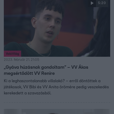
5:20
ValóVilág
2023. február 21. 21:05
„Gyáva húzásnak gondoltam” – VV Ákos
megsértődött VV Renire
Ki a leghaszontalanabb villalakó? – erről döntöttek a
játékosok, VV Bibi és VV Anita örömére pedig veszekedés
kerekedett a szavazásból.