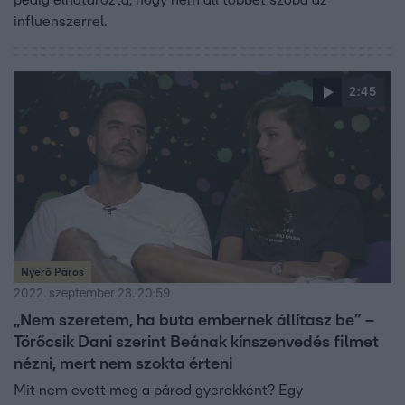
influenszerrel.
2:45
Nyerő Páros
2022. szeptember 23. 20:59
„Nem szeretem, ha buta embernek állítasz be” –
Törőcsik Dani szerint Beának kínszenvedés filmet
nézni, mert nem szokta érteni
Mit nem evett meg a párod gyerekként? Egy