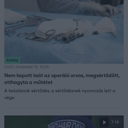
Külföld
2023. november 10. 13:35
Nem kapott teát az operáló orvos, megsértődött,
otthagyta a műtétet
A teázásnak sértődés, a sértődésnek nyomozás lett a
vége.
7:18