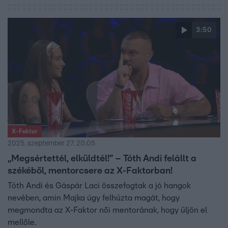
3:50
X-Faktor
2025. szeptember 27. 20:05
„Megsértettél, elküldtél!” – Tóth Andi felállt a
székéből, mentorcsere az X-Faktorban!
Tóth Andi és Gáspár Laci összefogtak a jó hangok
nevében, amin Majka úgy felhúzta magát, hogy
megmondta az X-Faktor női mentorának, hogy üljön el
mellőle.