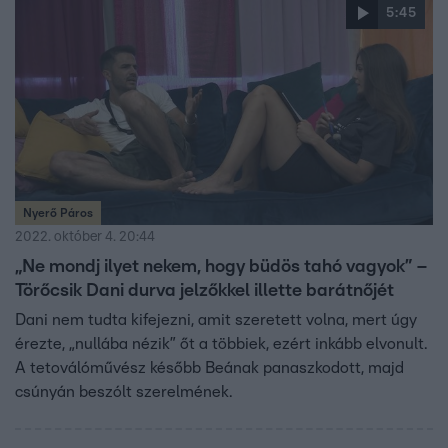
5:45
Nyerő Páros
2022. október 4. 20:44
„Ne mondj ilyet nekem, hogy büdös tahó vagyok” –
Törőcsik Dani durva jelzőkkel illette barátnőjét
Dani nem tudta kifejezni, amit szeretett volna, mert úgy
érezte, „nullába nézik” őt a többiek, ezért inkább elvonult.
A tetoválóművész később Beának panaszkodott, majd
csúnyán beszólt szerelmének.