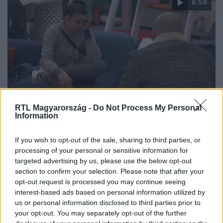
6:58
ValóVilág
RTL Magyarország -
Do Not Process My Personal
2023. február 4. 20:20
Information
VV Melina összeveszett András bával a Fitt Hét
If you wish to opt-out of the sale, sharing to third parties, or
értékelésén
processing of your personal or sensitive information for
A Fitt Hét utolsó napján egy végső szintfelmérőn vettek
targeted advertising by us, please use the below opt-out
részt a villalakók, majd az edző értékelte az egész heti
section to confirm your selection. Please note that after your
teljesítményüket. VV Melina sírva fakadt a hallottaktól, VV
opt-out request is processed you may continue seeing
Lissza és VV Ákos viszont majd kiugrott a bőréből.
interest-based ads based on personal information utilized by
us or personal information disclosed to third parties prior to
your opt-out. You may separately opt-out of the further