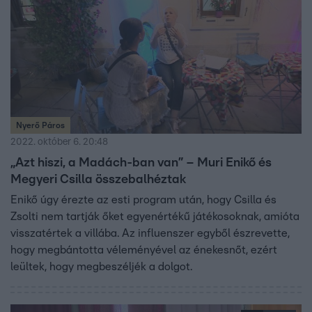
Nyerő Páros
2022. október 6. 20:48
„Azt hiszi, a Madách-ban van” – Muri Enikő és
Megyeri Csilla összebalhéztak
Enikő úgy érezte az esti program után, hogy Csilla és
Zsolti nem tartják őket egyenértékű játékosoknak, amióta
visszatértek a villába. Az influenszer egyből észrevette,
hogy megbántotta véleményével az énekesnőt, ezért
leültek, hogy megbeszéljék a dolgot.