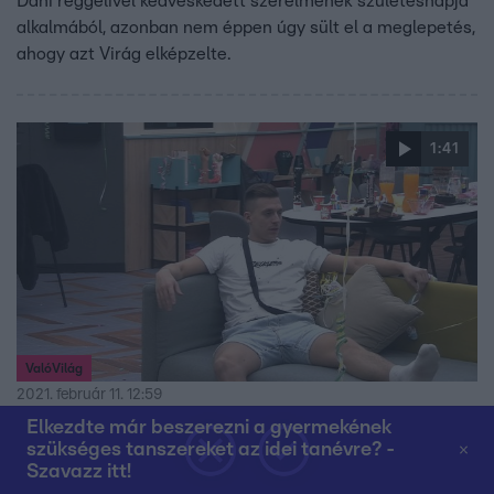
Dani reggelivel kedveskedett szerelmének születésnapja
alkalmából, azonban nem éppen úgy sült el a meglepetés,
ahogy azt Virág elképzelte.
1:41
ValóVilág
2021. február 11. 12:59
EXTRA: Mi történt? VV Moh egyedül maradt!
Elkezdte már beszerezni a gyermekének
szükséges tanszereket az idei tanévre? -
Otthagyta VV Merci
Szavazz itt!
VV Merci és VV Moh szinte már a játék kezdetétől