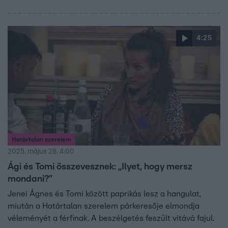
4:25
Határtalan szerelem
2025. május 28. 4:00
Ági és Tomi összevesznek: „Ilyet, hogy mersz
mondani?”
Jenei Ágnes és Tomi között paprikás lesz a hangulat,
miután a Határtalan szerelem párkeresője elmondja
véleményét a férfinak. A beszélgetés feszült vitává fajul.