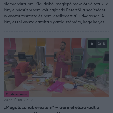
álomrandira, ami Klaudiából meglepő reakciót váltott ki: a
lány elbúcsúzni sem volt hajlandó Pétertől, a segítségét
is visszautasította és nem viselkedett túl udvariasan. A
lány ezzel visszaigazolta a gazda számára, hogy helyesen
választott.
3:18
Mestercukrász
2022. július 6. 20:36
„Megalázónak éreztem” – Gerinél elszakadt a