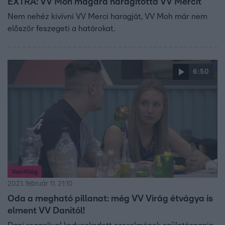
EXTRA: VV Moh magára haragította VV Mercit
Nem nehéz kivívni VV Merci haragját, VV Moh már nem
először feszegeti a határokat.
6:50
ValóVilág
2021. február 11. 21:10
Oda a megható pillanat: még VV Virág étvágya is
elment VV Danitól!