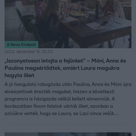
A Város Királynői
2023. december 14. 20:20
„Iszonyatosan letojta a fejünket” – Móni, Anna és
Paulina megsértődtek, amiért Laura magukra
hagyta őket
A jó hangulatú robogózás után Paulina, Anna és Móni újra
elveszettnek érezték magukat, hiszen a következő
programra is házigazda nélkül kellett elmenniük. A
borászatban finom falatok várták őket, azonban a
szívükre vették, hogy se Laura, se Laci nincs velük.
Mielőtt véget ért volna az ebéd, a divattervező és
családja mégis betoppantak.