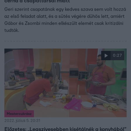
cérna a csapattársai miatt
Geri szerint csapatának egy kedves szava sem volt hozzá
az első feladat alatt, és a sütés végére dühös lett, amiért
Gábor és Zsombi minden elkészült elemét csak kritizálni
tudták.
0:27
Mestercukrász
2022. július 5. 20:31
Előzetes: „Legszívesebben kisétálnék a konyhából”