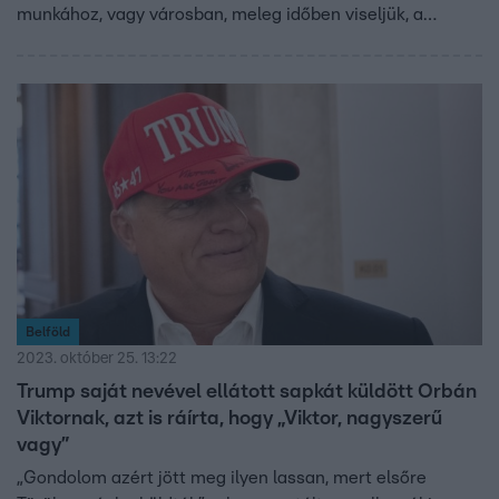
munkához, vagy városban, meleg időben viseljük, a
sapkák összegyűjtik a szennyeződéseket és az
izzadságot, nem beszélve a hajformázó termékek
maradványairól, a sminkfoltokról és egyebekről. Ha meg
csak ritkán vesszük fel a kalapunkat, akkor por és kosz
gyűlhet benne, ezért időről időre ki kell mosni, azonban
nem mindegy, hogyan.
Belföld
2023. október 25. 13:22
Trump saját nevével ellátott sapkát küldött Orbán
Viktornak, azt is ráírta, hogy „Viktor, nagyszerű
vagy”
„Gondolom azért jött meg ilyen lassan, mert elsőre