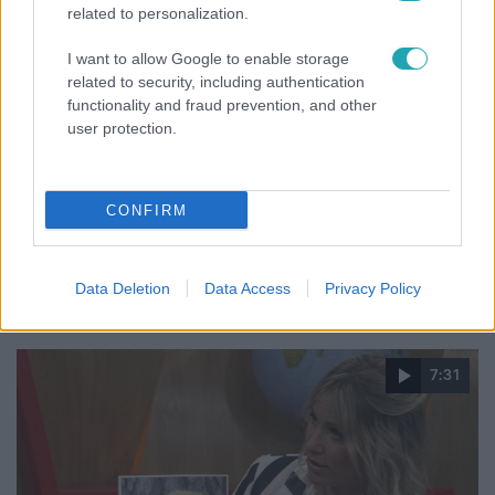
related to personalization.
I want to allow Google to enable storage
related to security, including authentication
functionality and fraud prevention, and other
user protection.
Álarcos Énekes
2021. október 3. 17:45
Kiderült, hogy mi van Fluor Tomi sapkája alatt!
CONFIRM
A nyomozót eddig szinte csak sapkában láthatta a
nagyközönség, az Álarcos énekes legutóbbi adásában
azonban lekerült a fejfedő Tomi fejéről!
Data Deletion
Data Access
Privacy Policy
7:31