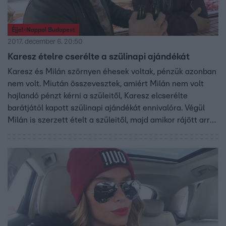
Éjjel-Nappal Budapest
2017. december 6. 20:50
Karesz ételre cserélte a szülinapi ajándékát
Karesz és Milán szörnyen éhesek voltak, pénzük azonban
nem volt. Miután összevesztek, amiért Milán nem volt
hajlandó pénzt kérni a szüleitől, Karesz elcserélte
barátjától kapott szülinapi ajándékát ennivalóra. Végül
Milán is szerzett ételt a szüleitől, majd amikor rájött arra,
hogy Karesz mit csinált, csalódottan faképnél hagyta a
barátját.