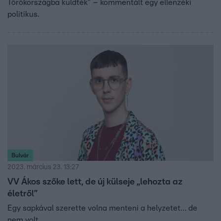
Törökországba küldték” – kommentált egy ellenzéki
politikus.
Bulvár
2023. március 23. 13:27
VV Ákos szőke lett, de új külseje „lehozta az
életről”
Egy sapkával szerette volna menteni a helyzetet… de
nem volt.