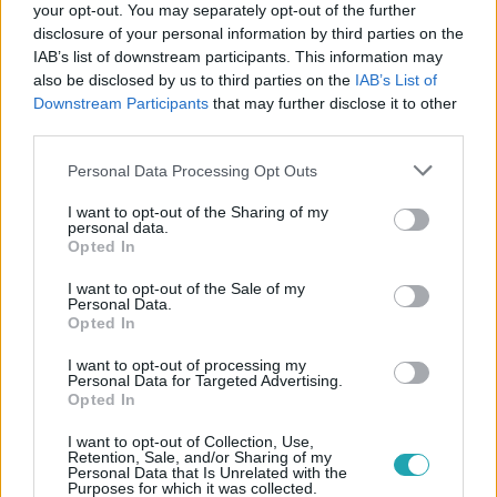
your opt-out. You may separately opt-out of the further
disclosure of your personal information by third parties on the
IAB’s list of downstream participants. This information may
also be disclosed by us to third parties on the
IAB’s List of
Downstream Participants
that may further disclose it to other
third parties.
Please note that this website/app uses one or more Google
Personal Data Processing Opt Outs
services and may gather and store information including but
not limited to your visit or usage behaviour. You may click to
I want to opt-out of the Sharing of my
personal data.
grant or deny consent to Google and its third-party tags to
Sport
Opted In
use your data for below specified purposes in below Google
2023. január 26. 17:41
consent section.
I want to opt-out of the Sale of my
Az MLSZ minden korlátozás nélkül engedélyezi a
Personal Data.
Opted In
Nagy-Magyarország térkép használatát
A szövetség azon van, hogy az UEFA se büntesse a
I want to opt-out of processing my
Personal Data for Targeted Advertising.
térkép használatát.
Opted In
I want to opt-out of Collection, Use,
Retention, Sale, and/or Sharing of my
Personal Data that Is Unrelated with the
1:07
Purposes for which it was collected.