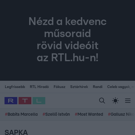
Nézd a kedvenc
műsoraid
rövid videóit
az RTL.hu-n!
Legfrissebb
RTL Híradó
Fókusz
Sztárhírek
Randi
Celeb vagyok, me
#
Babits Marcella
#
Szellő István
#
Most Wanted
#
Gallusz Niko
SAPKA