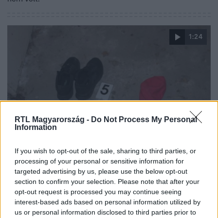
1:24
RTL Magyarország -
Do Not Process My Personal
Information
Híradó
2023. január 29. 17:43
If you wish to opt-out of the sale, sharing to third parties, or
A lakás tulajdonosának cipőjében és barátnőjének
processing of your personal or sensitive information for
rózsaszín sapkájában menekült el a betörő
targeted advertising by us, please use the below opt-out
section to confirm your selection. Please note that after your
Műszaki eszközöket, pénzt és cipőket lopott el.
opt-out request is processed you may continue seeing
interest-based ads based on personal information utilized by
us or personal information disclosed to third parties prior to