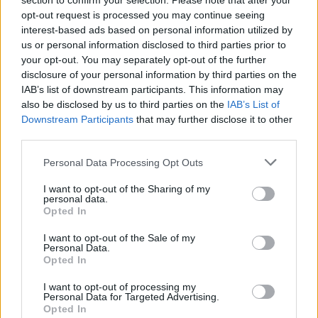
section to confirm your selection. Please note that after your
opt-out request is processed you may continue seeing
interest-based ads based on personal information utilized by
us or personal information disclosed to third parties prior to
your opt-out. You may separately opt-out of the further
disclosure of your personal information by third parties on the
IAB’s list of downstream participants. This information may
Külföld
also be disclosed by us to third parties on the
IAB’s List of
Downstream Participants
that may further disclose it to other
2023. szeptember 19. 17:58
third parties.
Megvadult rottweilerek törtek be a házba, és
széttépik a macskákat, miközben a gyerekek
Please note that this website/app uses one or more Google
Personal Data Processing Opt Outs
services and may gather and store information including but
ijedten néznek
not limited to your visit or usage behaviour. You may click to
I want to opt-out of the Sharing of my
A család épp vásárlásból jött haza, amikor megtámadták
personal data.
grant or deny consent to Google and its third-party tags to
Opted In
őket az őrült állatok.
use your data for below specified purposes in below Google
consent section.
I want to opt-out of the Sale of my
Personal Data.
Opted In
2:08
I want to opt-out of processing my
Personal Data for Targeted Advertising.
Opted In