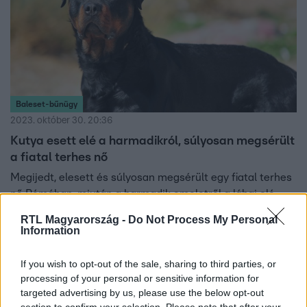
Baleset-bűnügy
2023. október 30. 20:36
Kutya esett elé a harmadikról, súlyosan megsérült
a fiatal terhes nő
Megijedt, elesett és súlyosan megsérült egy fiatal terhes
nő Rómában, miután a harmadik emeletről a lábai elé
zuhant egy rottweiler.
RTL Magyarország -
Do Not Process My Personal
Information
If you wish to opt-out of the sale, sharing to third parties, or
processing of your personal or sensitive information for
targeted advertising by us, please use the below opt-out