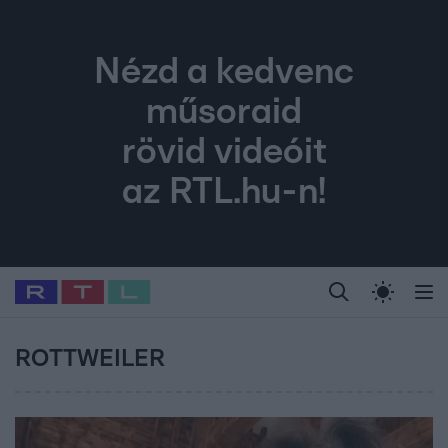
Nézd a kedvenc
műsoraid
rövid videóit
az RTL.hu-n!
Legfrissebb
RTL Híradó
Fókusz
Sztárhírek
Randi
Celeb vagyok, me
#
Babits Marcella
#
Szellő István
#
Most Wanted
#
Gallusz Niko
ROTTWEILER