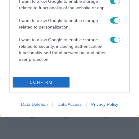
I want to allow Google to enable storage
related to functionality of the website or app.
I want to allow Google to enable storage
related to personalization.
I want to allow Google to enable storage
related to security, including authentication
functionality and fraud prevention, and other
Híradó
user protection.
2019. július 9. 16:03
Kutyatámadás: Már túl van az életveszélyen a 3
éves kislány
CONFIRM
Már kinyitja a szemét, és a játékait keresi kórházi ágyán –
túl van az életveszélyen a 3 éves kislány, akit egy hete
támadott meg egy kutya a Fejér megyei Csókakőn. A
Data Deletion
Data Access
Privacy Policy
rottweiler a hiányos kerítésen át ugrott ki az utcára, majd
rátámadt a gyerekre és anyjára. Léna édesapja az RTL
Híradónak most azt mondta: kislánya már elhagyhatta az
intenzív osztályt.