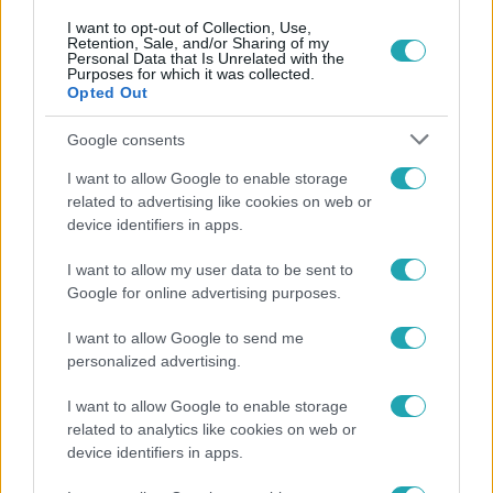
I want to opt-out of Collection, Use,
Retention, Sale, and/or Sharing of my
Personal Data that Is Unrelated with the
Purposes for which it was collected.
Opted Out
Google consents
Híradó
2019. július 10. 16:04
I want to allow Google to enable storage
related to advertising like cookies on web or
Elítélték azt a polgármestert, akinek a kutyája
device identifiers in apps.
több emberre is rátámadt
Jogerősen is elítélték az ostffyasszonyfai polgármestert,
I want to allow my user data to be sent to
Google for online advertising purposes.
akinek a kutyája több emberre is rátámadt, köztük egy
kétéves kisfiúra tavaly októberben. Életveszélyesen
I want to allow Google to send me
megsérült és hiába telt el 8 hónap, úgy tudjuk még most
personalized advertising.
sem tud rendesen rágni. A gyerek kísérőjével sétált,
amikor a 30 kilós rottweiler marcangolni kezdte, majd a
I want to allow Google to enable storage
segítségére siető édesanyját is megharapta. A
related to analytics like cookies on web or
device identifiers in apps.
polgármestert jogerősen 2 év felfüggesztett fogházra
1:59
ítéltek és pénzbüntetést is kell fizetnie.