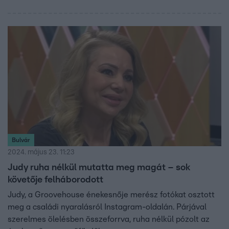
Bulvár
2024. május 23. 11:23
Judy ruha nélkül mutatta meg magát – sok
követője felháborodott
Judy, a Groovehouse énekesnője merész fotókat osztott
meg a családi nyaralásról Instagram-oldalán. Párjával
szerelmes ölelésben összeforrva, ruha nélkül pózolt az