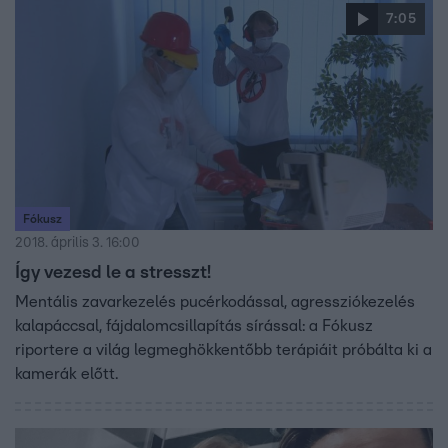
7:05
Fókusz
2018. április 3. 16:00
Így vezesd le a stresszt!
Mentális zavarkezelés pucérkodással, agressziókezelés
kalapáccsal, fájdalomcsillapítás sírással: a Fókusz
riportere a világ legmeghökkentőbb terápiáit próbálta ki a
kamerák előtt.