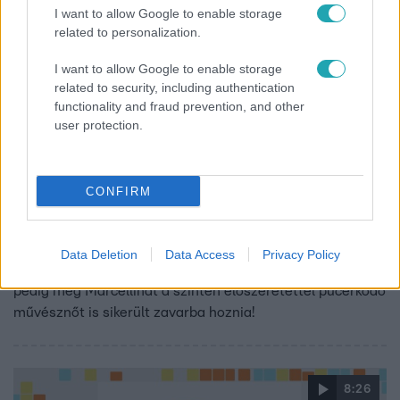
I want to allow Google to enable storage
related to personalization.
I want to allow Google to enable storage
related to security, including authentication
functionality and fraud prevention, and other
user protection.
Reggeli
2017. augusztus 30. 9:14
Hihetetlen! Meztelen szakács sétált be a Reggeli
CONFIRM
stúdiójába!
Annáék tudta nélkül jelent meg a Hagyjál főzni!
naturalista szakácsa, Kőmíves Sándor, aki megválaszolta
Data Deletion
Data Access
Privacy Policy
a kérdést, hogy miért szeretünk meztelenkedni. Eközben
pedig még Marcellinát a szintén előszeretettel pucérkodó
művésznőt is sikerült zavarba hoznia!
8:26