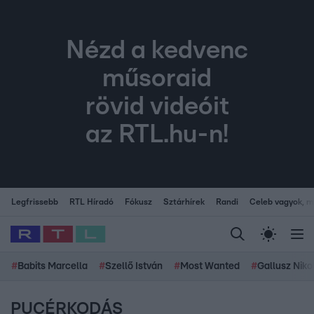
Nézd a kedvenc
műsoraid
rövid videóit
az RTL.hu-n!
Legfrissebb
RTL Híradó
Fókusz
Sztárhírek
Randi
Celeb vagyok, me
#
Babits Marcella
#
Szellő István
#
Most Wanted
#
Gallusz Niko
PUCÉRKODÁS