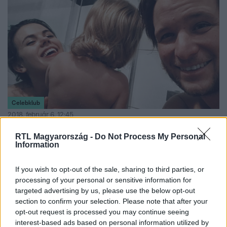
Celebklub
2018. február 6. 12:45
Istenes Bencéék nem félnek a pucérkodástól
RTL Magyarország -
Do Not Process My Personal
Information
A szerelmesek nemcsak vlog bejegyzésekben, de cuki
képeken is megörökítik közös életük mindennapjait. Ezek
között a fürdőzések is ott vannak a kicsi Nátánnal. Ti
If you wish to opt-out of the sale, sharing to third parties, or
processing of your personal or sensitive information for
félnétek a meztelen igazságtól?
targeted advertising by us, please use the below opt-out
section to confirm your selection. Please note that after your
opt-out request is processed you may continue seeing
interest-based ads based on personal information utilized by
8:11