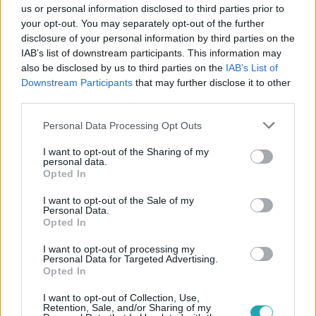
us or personal information disclosed to third parties prior to
your opt-out. You may separately opt-out of the further
disclosure of your personal information by third parties on the
IAB’s list of downstream participants. This information may
also be disclosed by us to third parties on the
IAB’s List of
Downstream Participants
that may further disclose it to other
third parties.
Please note that this website/app uses one or more Google
Personal Data Processing Opt Outs
services and may gather and store information including but
Reggeli
not limited to your visit or usage behaviour. You may click to
I want to opt-out of the Sharing of my
2018. január 26. 7:37
personal data.
grant or deny consent to Google and its third-party tags to
Opted In
Meztelenkedés családon belül?
use your data for below specified purposes in below Google
Vannak családok, akiknél természetes dolog, hogy
consent section.
I want to opt-out of the Sale of my
Personal Data.
pucérkodnak a gyerekek előtt, de mégis sokan ódzkodnak
Opted In
tőle. Ez egy teljesen normális dolog, vagy jobb, ha inkább
leszoknak róla a szülők? Regős Judit, családi tanácsadó
I want to opt-out of processing my
Personal Data for Targeted Advertising.
járt utána a kérdésnek.
Opted In
I want to opt-out of Collection, Use,
Retention, Sale, and/or Sharing of my