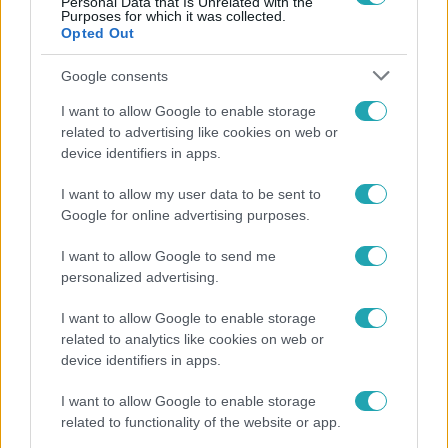
Personal Data that Is Unrelated with the
2:01
Purposes for which it was collected.
Opted Out
Google consents
I want to allow Google to enable storage
related to advertising like cookies on web or
device identifiers in apps.
I want to allow my user data to be sent to
Reggeli
Google for online advertising purposes.
2018. január 26. 7:36
I want to allow Google to send me
Csobot Adéléknál nem tabu a pucérkodás
personalized advertising.
A ma reggeli téma kapcsán Adél élőben jelentkezett be a
stúdióba, és elmondta saját véleményét.
I want to allow Google to enable storage
related to analytics like cookies on web or
device identifiers in apps.
6:20
I want to allow Google to enable storage
related to functionality of the website or app.