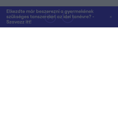
Elkezdte már beszerezni a gyermekének
szükséges tanszereket az idei tanévre? -
Szavazz itt!