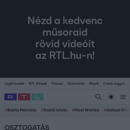
Nézd a kedvenc
műsoraid
rövid videóit
az RTL.hu-n!
Legfrissebb
RTL Híradó
Fókusz
Sztárhírek
Randi
Celeb vagyok, me
#
Babits Marcella
#
Szellő István
#
Most Wanted
#
Gallusz Niko
OSZTOGATÁS