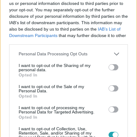
us or personal information disclosed to third parties prior to
your opt-out. You may separately opt-out of the further
disclosure of your personal information by third parties on the
IAB’s list of downstream participants. This information may
also be disclosed by us to third parties on the
IAB’s List of
Belföld
Downstream Participants
that may further disclose it to other
2023. február 20. 7:03
third parties.
66 milliót kapott egy szusibárra egy volt
Please note that this website/app uses one or more Google
fidelitasos cége a Veszprém-Balaton kulturális
Personal Data Processing Opt Outs
services and may gather and store information including but
fővárosra szánt közpénzből
not limited to your visit or usage behaviour. You may click to
I want to opt-out of the Sharing of my
Csak úgy röpködtek a 10 és 100 milliók a tanácsadóknak
personal data.
grant or deny consent to Google and its third-party tags to
Opted In
és volt fidelitasosoknak. Csaknem egymilliárd forint
use your data for below specified purposes in below Google
közpénz jutott egy kormánypárti újságíró alapította
consent section.
I want to opt-out of the Sale of my
Personal Data.
szervezeteknek.
Opted In
I want to opt-out of processing my
Personal Data for Targeted Advertising.
2:52
Opted In
I want to opt-out of Collection, Use,
Retention, Sale, and/or Sharing of my