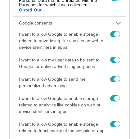
Personal Data that Is Unrelated with the
Purposes for which it was collected.
Opted Out
Google consents
I want to allow Google to enable storage
Híradó
related to advertising like cookies on web or
device identifiers in apps.
2022. január 7. 17:46
DK: Kötvényekből osztogatni olyan, mintha egy
I want to allow my user data to be sent to
család hitelből menne nyaralni
Google for online advertising purposes.
A Magyar Nemzeti Bank nemrég kiadott adatai szerint
I want to allow Google to send me
rekord szintre: 42 ezer milliárd forintra emelkedett a
personalized advertising.
bruttó államadósság.
I want to allow Google to enable storage
related to analytics like cookies on web or
device identifiers in apps.
2:53
I want to allow Google to enable storage
related to functionality of the website or app.