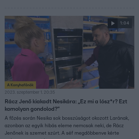
1:04
A Konyhafőnök
2023. szeptember 1. 20:35
Rácz Jenő kiakadt Nesikára: „Ez mi a lósz*r? Ezt
komolyan gondolod?”
A főzés során Nesika sok bosszúságot okozott Larának,
azonban az egyik hibás eleme nemcsak neki, de Rácz
Jenőnek is szemet szúrt. A séf megdöbbenve kérte