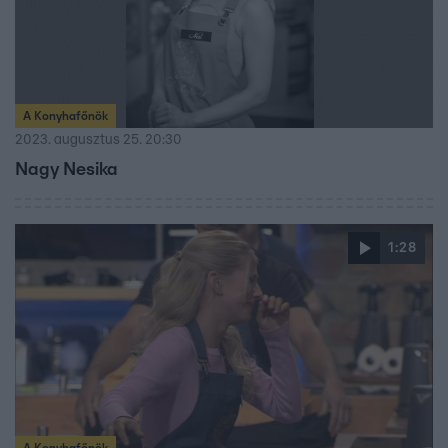
A Konyhafőnök
2023. augusztus 25. 20:30
Nagy Nesika
1:28
A Konyhafőnök