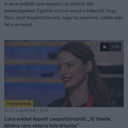
is sírva próbált szembenézni az előttük álló
nehézségekkel. Egyikük viszont annyira kikészült, hogy
Rácz Jenő felajánlotta neki, hogy ha szeretné, inkább adja
fel a versenyt.
1:18
A Konyhafőnök
2023. szeptember 1. 8:35
Lara sokkot kapott csapattársától: „10 fekete
kötény nem ekkora hátráltatás”