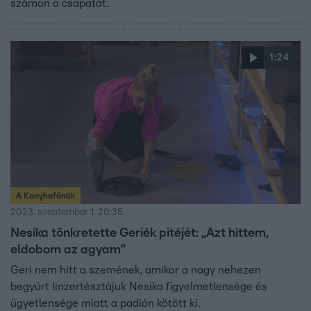
számon a csapatát.
1:24
A Konyhafőnök
2023. szeptember 1. 20:35
Nesika tönkretette Geriék pitéjét: „Azt hittem,
eldobom az agyam”
Geri nem hitt a szemének, amikor a nagy nehezen
begyúrt linzertésztájuk Nesika figyelmetlensége és
ügyetlensége miatt a padlón kötött ki.