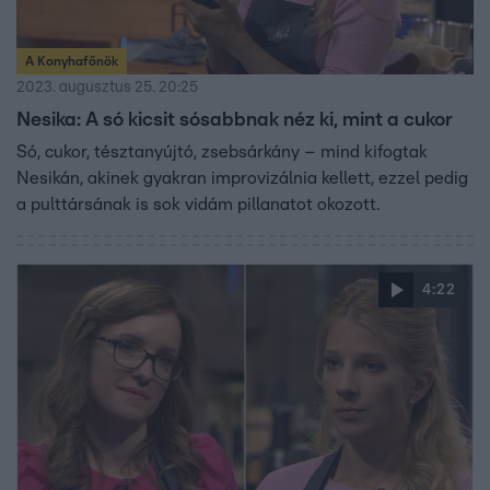
A Konyhafőnök
2023. augusztus 25. 20:25
Nesika: A só kicsit sósabbnak néz ki, mint a cukor
Só, cukor, tésztanyújtó, zsebsárkány – mind kifogtak
Nesikán, akinek gyakran improvizálnia kellett, ezzel pedig
a pulttársának is sok vidám pillanatot okozott.
4:22