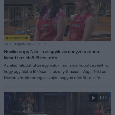
A Konyhafőnök
2023. augusztus 28. 20:25
Nesika vagy Niki – az egyik versenyző azonnal
kiesett az első főzés után
Az első feladat után egy valaki már nem kapott esélyt rá,
hogy egy újabb főzésen is bizonyíthasson. Végül Niki és
Nesika várták remegve, vajon hogyan döntött a zsűri.
1:24