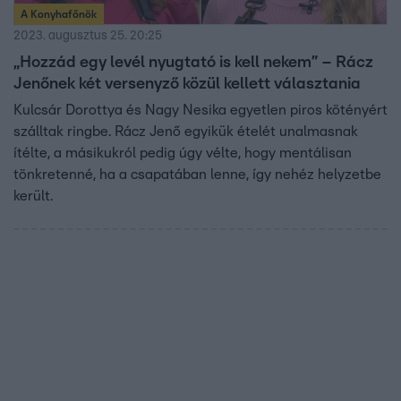
A Konyhafőnök
2023. augusztus 25. 20:25
„Hozzád egy levél nyugtató is kell nekem” – Rácz
Jenőnek két versenyző közül kellett választania
Kulcsár Dorottya és Nagy Nesika egyetlen piros kötényért
szálltak ringbe. Rácz Jenő egyikük ételét unalmasnak
ítélte, a másikukról pedig úgy vélte, hogy mentálisan
tönkretenné, ha a csapatában lenne, így nehéz helyzetbe
került.