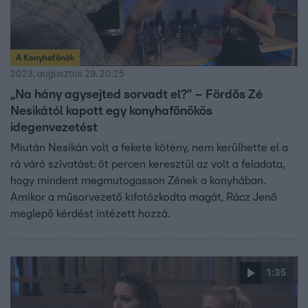
A Konyhafőnök
2023. augusztus 29. 20:25
„Na hány agysejted sorvadt el?” – Fördős Zé
Nesikától kapott egy konyhafőnökös
idegenvezetést
Miután Nesikán volt a fekete kötény, nem kerülhette el a
rá váró szívatást: öt percen keresztül az volt a feladata,
hogy mindent megmutogasson Zének a konyhában.
Amikor a műsorvezető kifotózkodta magát, Rácz Jenő
meglepő kérdést intézett hozzá.
1:35