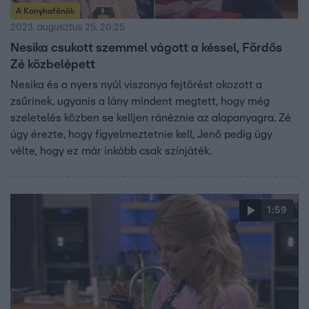
A Konyhafőnök
2023. augusztus 25. 20:25
Nesika csukott szemmel vágott a késsel, Fördős
Zé közbelépett
Nesika és a nyers nyúl viszonya fejtörést okozott a
zsűrinek, ugyanis a lány mindent megtett, hogy még
szeletelés közben se kelljen ránéznie az alapanyagra. Zé
úgy érezte, hogy figyelmeztetnie kell, Jenő pedig úgy
vélte, hogy ez már inkább csak színjáték.
1:59