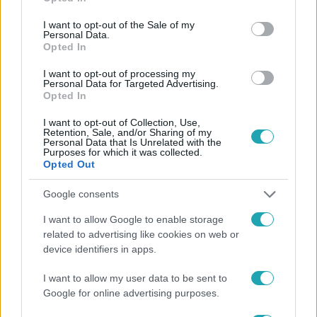
use your data for below specified purposes in below Google
A Konyhafőnök
consent section.
I want to opt-out of the Sale of my
2023. augusztus 31. 20:25
Personal Data.
Opted In
Nesika homárja a frászt hozta rá: „Fogta magát és
elkezdett táncolni”
I want to opt-out of processing my
Personal Data for Targeted Advertising.
Nagy Nesika életében először dolgozott homárral, ami fel
Opted In
is adta neki a leckét: a lány rettegett, hogy az alapanyag
I want to opt-out of Collection, Use,
az arcába ugrik, valamint az „antennáit” sem tudta hova
Retention, Sale, and/or Sharing of my
tenni. A találkozás egy régi traumatikus emléket is
Personal Data that Is Unrelated with the
Purposes for which it was collected.
felidézett benne.
Opted Out
Google consents
I want to allow Google to enable storage
2:15
related to advertising like cookies on web or
device identifiers in apps.
I want to allow my user data to be sent to
Google for online advertising purposes.