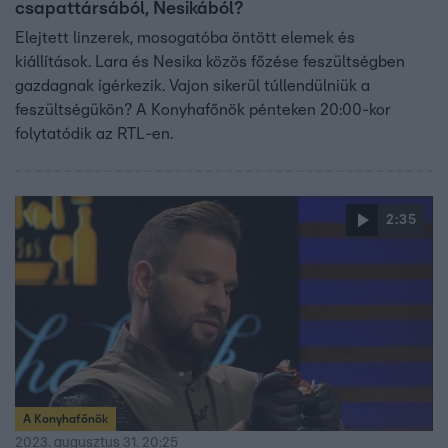
csapattársából, Nesikából?
Elejtett linzerek, mosogatóba öntött elemek és
kiállítások. Lara és Nesika közös főzése feszültségben
gazdagnak ígérkezik. Vajon sikerül túllendülniük a
feszültségükön? A Konyhafőnök pénteken 20:00-kor
folytatódik az RTL-en.
2:35
A Konyhafőnök
2023. augusztus 31. 20:25