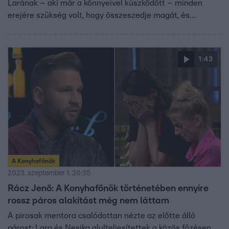
Larának – aki már a könnyeivel küszködött – minden
erejére szükség volt, hogy összeszedje magát, és
folytassa a feladatot.
1:43
A Konyhafőnök
2023. szeptember 1. 20:35
Rácz Jenő: A Konyhafőnök történetében ennyire
rossz páros alakítást még nem láttam
A pirosak mentora csalódottan nézte az előtte álló
párost: Lara és Nesika alulteljesítettek a közös főzésen.