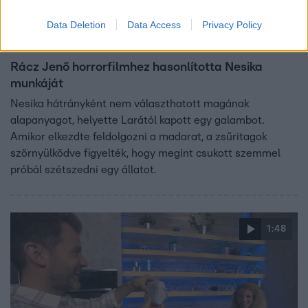
Data Deletion
Data Access
Privacy Policy
A Konyhafőnök
2023. augusztus 29. 20:25
Rácz Jenő horrorfilmhez hasonlította Nesika
munkáját
Nesika hátrányként nem választhatott magának
alapanyagot, helyette Larától kapott egy galambot.
Amikor elkezdte feldolgozni a madarat, a zsűritagok
szörnyülködve figyelték, hogy megint csukott szemmel
próbál szétszedni egy állatot.
1:48