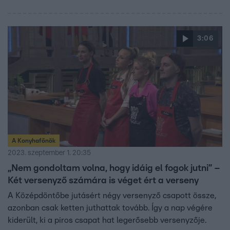
3:06
A Konyhafőnök
2023. szeptember 1. 20:35
„Nem gondoltam volna, hogy idáig el fogok jutni” –
Két versenyző számára is véget ért a verseny
A Középdöntőbe jutásért négy versenyző csapott össze,
azonban csak ketten juthattak tovább. Így a nap végére
kiderült, ki a piros csapat hat legerősebb versenyzője.