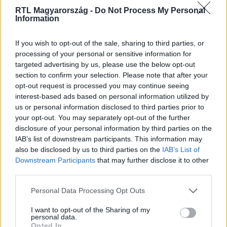
2023. augusztus 31. 20:25
RTL Magyarország -
Do Not Process My Personal
Lara kapott Zé ajánlatán és megszívatta egyik
Information
versenytársát
If you wish to opt-out of the sale, sharing to third parties, or
Lara választhatott, hogy az előnyét a maga hasznára
processing of your personal or sensitive information for
fordítja, vagy inkább egy versenytársa dolgát nehezíti
targeted advertising by us, please use the below opt-out
meg. A zsűri által válogatott szívatások közül az egyik
section to confirm your selection. Please note that after your
különösen megtetszett neki, a társainak már annál
opt-out request is processed you may continue seeing
kevésbé…
interest-based ads based on personal information utilized by
us or personal information disclosed to third parties prior to
your opt-out. You may separately opt-out of the further
disclosure of your personal information by third parties on the
1:08
IAB’s list of downstream participants. This information may
also be disclosed by us to third parties on the
IAB’s List of
Downstream Participants
that may further disclose it to other
third parties.
Please note that this website/app uses one or more Google
Personal Data Processing Opt Outs
services and may gather and store information including but
not limited to your visit or usage behaviour. You may click to
I want to opt-out of the Sharing of my
personal data.
grant or deny consent to Google and its third-party tags to
Opted In