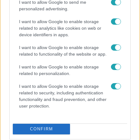
I want to allow Google to send me
personalized advertising.
A Konyhafőnök
I want to allow Google to enable storage
2023. augusztus 30. 20:25
related to analytics like cookies on web or
device identifiers in apps.
Nesi a sírással küzdött a kóstoláson: „Ha elkezdek
beszélni, akkor elkezdek zokogni”
I want to allow Google to enable storage
Nesikának nem sikerült lemásolni Rácz Jenő tányérját, így
related to functionality of the website or app.
szégyenkezve állt a zsűri elé. Az ételt látva Jenő
I want to allow Google to enable storage
bevallotta, hogy ezúttal nehéz lesz kiállnia a lányért.
related to personalization.
I want to allow Google to enable storage
2:26
related to security, including authentication
functionality and fraud prevention, and other
user protection.
CONFIRM