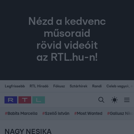
Nézd a kedvenc
műsoraid
rövid videóit
az RTL.hu-n!
Legfrissebb
RTL Híradó
Fókusz
Sztárhírek
Randi
Celeb vagyok, me
#
Babits Marcella
#
Szellő István
#
Most Wanted
#
Gallusz Niko
NAGY NESIKA