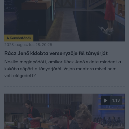
A Konyhafőnök
2023. augusztus 28. 20:25
Rácz Jenő kidobta versenyzője fél tányérját
Nesika meglepődött, amikor Rácz Jenő szinte mindent a
kukába söpört a tányérjáról. Vajon mentora mivel nem
volt elégedett?
1:13