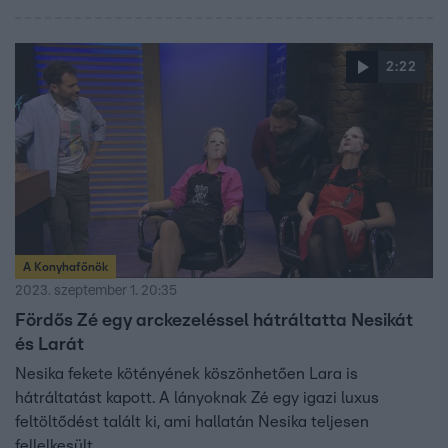
2:22
A Konyhafőnök
2023. szeptember 1. 20:35
Fördős Zé egy arckezeléssel hátráltatta Nesikát
és Larát
Nesika fekete kötényének köszönhetően Lara is
hátráltatást kapott. A lányoknak Zé egy igazi luxus
feltöltődést talált ki, ami hallatán Nesika teljesen
fellelkesült.