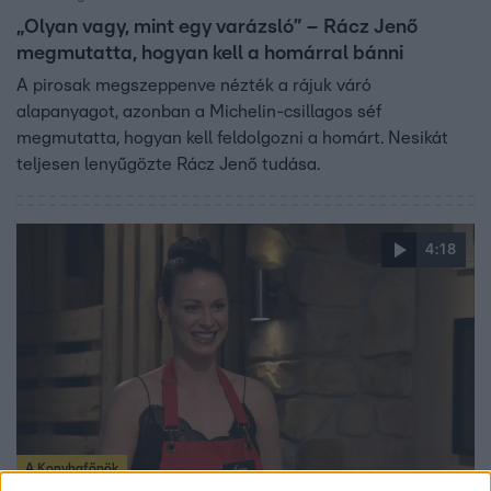
„Olyan vagy, mint egy varázsló” – Rácz Jenő
megmutatta, hogyan kell a homárral bánni
A pirosak megszeppenve nézték a rájuk váró
alapanyagot, azonban a Michelin-csillagos séf
megmutatta, hogyan kell feldolgozni a homárt. Nesikát
teljesen lenyűgözte Rácz Jenő tudása.
4:18
A Konyhafőnök