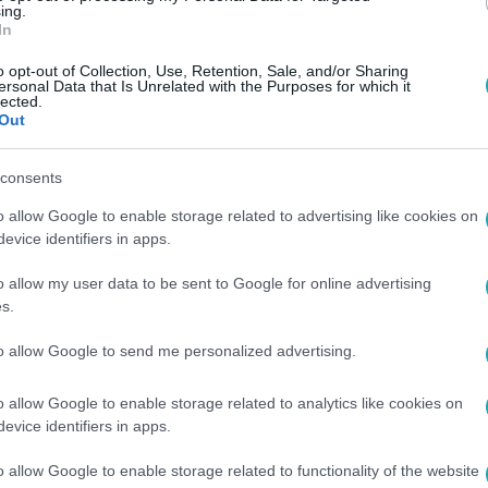
döntés mögött személyes ok is áll.
ing.
In
o opt-out of Collection, Use, Retention, Sale, and/or Sharing
ersonal Data that Is Unrelated with the Purposes for which it
lected.
21:20
Out
lekciód vagy én!” – A legjobb ajánlat el
consents
alí-függő férjének
o allow Google to enable storage related to advertising like cookies on
tban Laczi Fanni férje egyik Salvador Dalí-gyertyatartóját mut
evice identifiers in apps.
lege lett párja Dalí-mániájából.
o allow my user data to be sent to Google for online advertising
s.
16:00
to allow Google to send me personalized advertising.
ert szerint minden gyűjtő belefut ebbe a
 hétfőn induló A legjobb ajánlat kapcsán mesélt a műgyűjtés s
o allow Google to enable storage related to analytics like cookies on
fut bele mindenki hibákba.
evice identifiers in apps.
o allow Google to enable storage related to functionality of the website