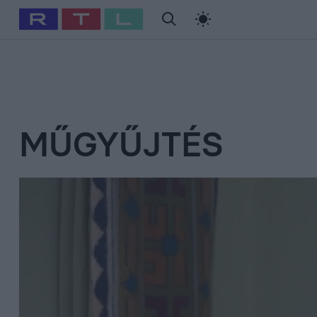
#
Babits Marcella
#
Szellő István
#
Most Wanted
#
Gallusz Ni
MŰGYŰJTÉS