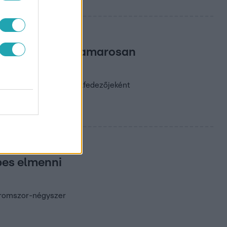
atározó alakja hamarosan
ló A legjobb ajánlat felfedezőjeként
épes elmenni
háromszor-négyszer