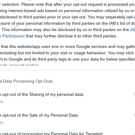
r selection. Please note that after your opt-out request is processed y
változtatta meg a házasp
eing interest-based ads based on personal information utilized by us or
disclosed to third parties prior to your opt-out. You may separately opt-
losure of your personal information by third parties on the IAB’s list of
. This information may also be disclosed by us to third parties on the
IA
0
Participants
that may further disclose it to other third parties.
am levegőhöz” – Eleni Korani licitje reko
 that this website/app uses one or more Google services and may gath
including but not limited to your visit or usage behaviour. You may click 
millió forintért vette meg a festményt, amiről évekkel ezelőtt m
 to Google and its third-party tags to use your data for below specifi
a rekordot döntő licitet.
ogle consent section.
l Data Processing Opt Outs
o opt-out of the Sharing of my personal data.
15:30
In
 fia miatt vette meg a veterán motort Ele
o opt-out of the Sale of my Personal Data.
In
yűjtő, A legjobb ajánlat Felfedezője egy 1939-es motort vett
to opt-out of processing my Personal Data for Targeted