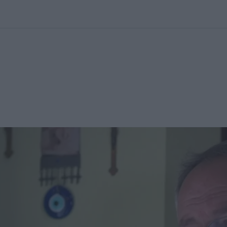
kolett
#
Időjárás
#
RTL műsor
#
Víz
#
Magyar Péter
#
Csillagjeg