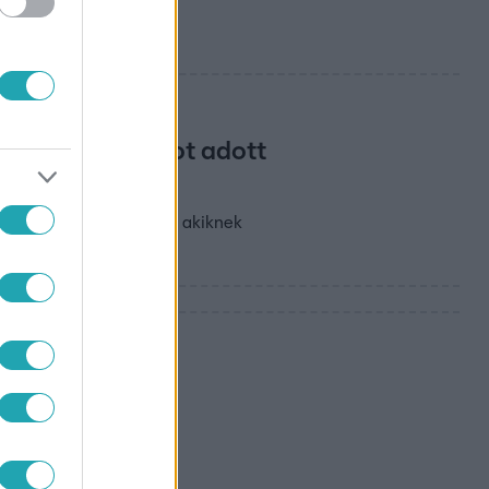
adója ultimátumot adott
atta be a Felfedzőknek, akiknek
 hibába
zenvedélyéről