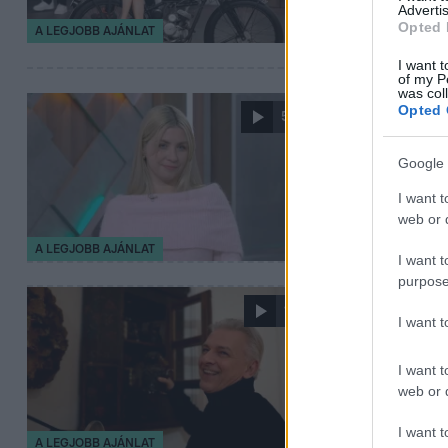
ajándékba, de a 
Advertis
Opted 
A LEGJOBB AJÁNLAT
I want t
of my P
was col
2026. március 23. 
Opted 
5:01
„Vagy a kol
Google 
Salvador D
I want t
A legjobb ajánla
web or d
elmondta, hogy e
A LEGJOBB AJÁNLAT
I want t
purpose
2026. március 20. 
1:41
I want 
Alföldi Rób
Alföldi Róbert a
I want t
és arról, miért 
web or d
I want t
A LEGJOBB AJÁNLAT