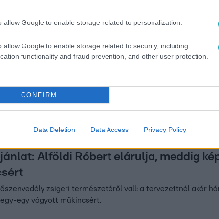
o allow Google to enable storage related to personalization.
:30
o allow Google to enable storage related to security, including
lt Eleni Korani: a műkereskedelem megh
cation functionality and fraud prevention, and other user protection.
tti történeteket keresi Eleni Korani, aki a március 23-án indu
RTL-en. Interjú az rtl.hu-n.
CONFIRM
Data Deletion
Data Access
Privacy Policy
9:40
jánlat: Alföldi Róbert elárulja, meddig k
sért
tőszenvedély zsigeri természetéről vall: a tervezettnél akár 
 egy-egy vágyott műkincsért.