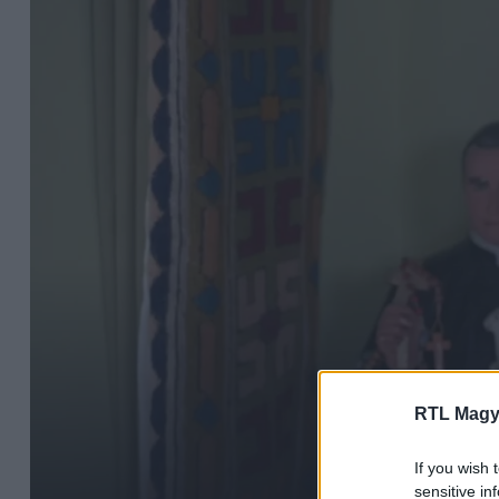
RTL Magy
If you wish 
sensitive in