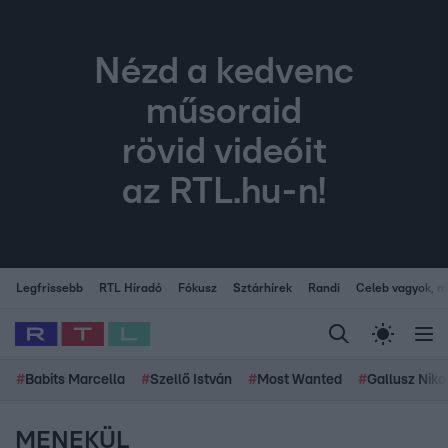
Nézd a kedvenc
műsoraid
rövid videóit
az RTL.hu-n!
Legfrissebb
RTL Híradó
Fókusz
Sztárhírek
Randi
Celeb vagyok, me
#
Babits Marcella
#
Szellő István
#
Most Wanted
#
Gallusz Niko
MENEKÜL