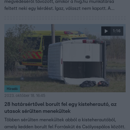
megvédéséről távozott, amikor a hvg.hu munkatársa
feltett neki egy kérdést. Igaz, választ nem kapott. A
Híradó hat évvel ezelőtti riportjával idézzük fel az
emlékezetes pillanatot.
1:16
Híradó
2023. október 18. 16:45
28 határsértővel borult fel egy kisteherautó, az
utasok sérülten menekültek
Többen sérülten menekültek abból a kisteherautóból,
amely kedden borult fel Forráskút és Csólyospálos között.