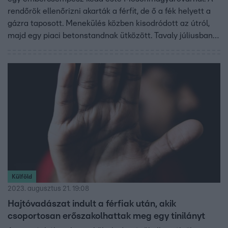
rendőrök ellenőrizni akarták a férfit, de ő a fék helyett a
gázra taposott. Menekülés közben kisodródott az útról,
majd egy piaci betonstandnak ütközött. Tavaly júliusban
szintén egy embercsempész autója karambolozott
ugyanitt, akkor 10 afgán ült a kocsiban.
Külföld
2023. augusztus 21. 19:08
Hajtóvadászat indult a férfiak után, akik
csoportosan erőszakolhattak meg egy tinilányt