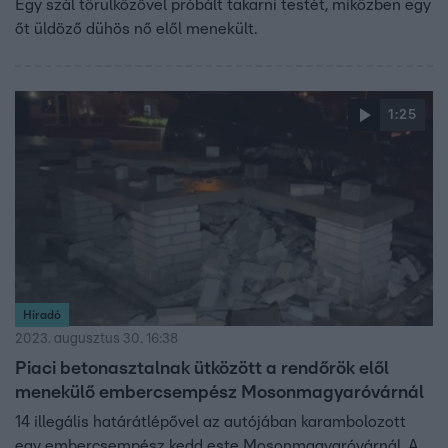
Egy szál törülközővel próbált takarni testét, miközben egy
őt üldöző dühös nő elől menekült.
1:25
Híradó
2023. augusztus 30. 16:38
Piaci betonasztalnak ütközött a rendőrök elől
menekülő embercsempész Mosonmagyaróvárnál
14 illegális határátlépővel az autójában karambolozott
egy embercsempész kedd este Mosonmagyaróvárnál. A