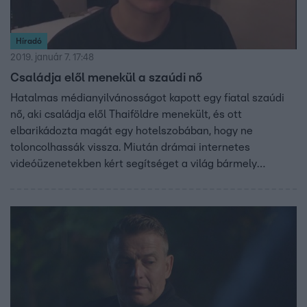
Híradó
2019. január 7. 17:48
Családja elől menekül a szaúdi nő
Hatalmas médianyilvánosságot kapott egy fiatal szaúdi
nő, aki családja elől Thaiföldre menekült, és ott
elbarikádozta magát egy hotelszobában, hogy ne
toloncolhassák vissza. Miután drámai internetes
videóüzenetekben kért segítséget a világ bármely
országától, az ENSZ nyomására a thai hatóságok végül
úgy döntöttek, nem adják ki.