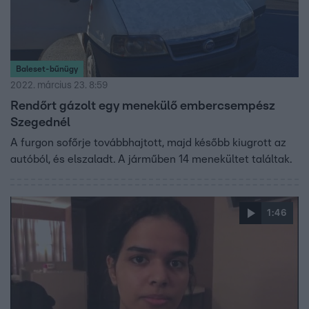
Baleset-bűnügy
2022. március 23. 8:59
Rendőrt gázolt egy menekülő embercsempész
Szegednél
A furgon sofőrje továbbhajtott, majd később kiugrott az
autóból, és elszaladt. A járműben 14 menekültet találtak.
1:46