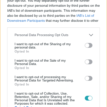
your opt-out. You may separately opt-out of the further
egy vaskúti férfi házában, ő a gyanú szerint otthon
disclosure of your personal information by third parties on the
termesztette a drogot.
IAB’s list of downstream participants. This information may
also be disclosed by us to third parties on the
IAB’s List of
1:27
Downstream Participants
that may further disclose it to other
third parties.
Please note that this website/app uses one or more Google
Personal Data Processing Opt Outs
services and may gather and store information including but
not limited to your visit or usage behaviour. You may click to
I want to opt-out of the Sharing of my
personal data.
grant or deny consent to Google and its third-party tags to
Opted In
use your data for below specified purposes in below Google
consent section.
I want to opt-out of the Sale of my
Personal Data.
Baleset-bűnügy
Opted In
2023. június 26. 8:06
Részegen menekült a rakparton a rendőrök elől,
I want to opt-out of processing my
Personal Data for Targeted Advertising.
ijedtében beugrott a Dunába, majd átúszott az
Opted In
Óbudai-szigetre
I want to opt-out of Collection, Use,
Már a túloldalon is rendőrök várták, így nem kerülhette el
Retention, Sale, and/or Sharing of my
Personal Data that Is Unrelated with the
a sorsát.
Purposes for which it was collected.