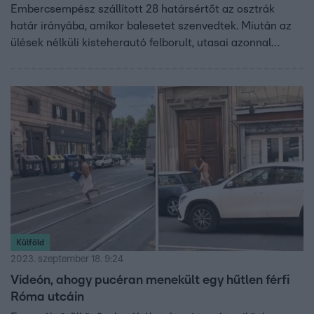
Embercsempész szállított 28 határsértőt az osztrák
határ irányába, amikor balesetet szenvedtek. Miután az
ülések nélküli kisteherautó felborult, utasai azonnal
menekülni kezdtek. Rendőrségi helikopterrel találták meg
őket több kilométerre a balesettől. Négyen sérültek meg.
A határsértőket elfogták a rendőrök, az embercsempészt
azonban még keresik.
Külföld
2023. szeptember 18. 9:24
Videón, ahogy pucéran menekült egy hűtlen férfi
Róma utcáin