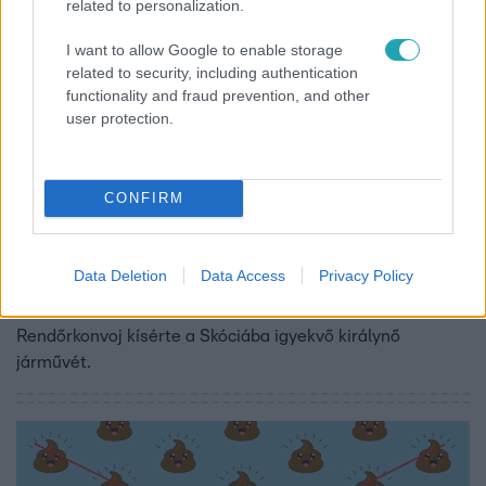
related to personalization.
I want to allow Google to enable storage
related to security, including authentication
functionality and fraud prevention, and other
user protection.
CONFIRM
Külföld
2022. július 21. 14:35
Data Deletion
Data Access
Privacy Policy
Menekül a meleg elől II. Erzsébet királynő
Rendőrkonvoj kísérte a Skóciába igyekvő királynő
járművét.