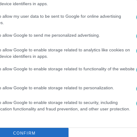
evice identifiers in apps.
ak. A bírságot azonban ennek ellenére nem fogadja el a házio
yhivataloknak nem bírságolni kellene, hanem rendet tartani.
o allow my user data to be sent to Google for online advertising
s.
to allow Google to send me personalized advertising.
ik az előválasztást
o allow Google to enable storage related to analytics like cookies on
evice identifiers in apps.
t az ellenzéki miniszterelnök-választás, ha minden ellenzéki p
 mondta Híradónknak. A második fordulóba a két legtöbb szavaz
o allow Google to enable storage related to functionality of the website
rmadik lapon a pártszimpátiára is szavazhatnának. Magyar Györg
döntöttek a részletekről. Arról azonban már megállapodtak,
én
o allow Google to enable storage related to personalization.
o allow Google to enable storage related to security, including
cation functionality and fraud prevention, and other user protection.
17
: Akár egy életen át kell magukban tartan
CONFIRM