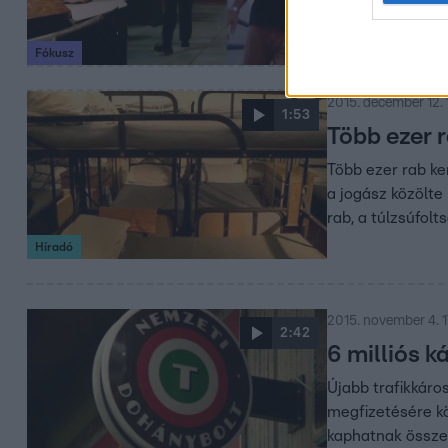
Mindenkinek vann
tartaniuk ügyfele
Fókusz
2015. december 12. 
1:53
Több ezer r
Több ezer rab ke
a jogász közölte
rab, a túlzsúfolt
Híradó
2015. november 4. 
2:42
6 milliós k
Újabb trafikkáros
megfizetésére kö
kaphatnak összes