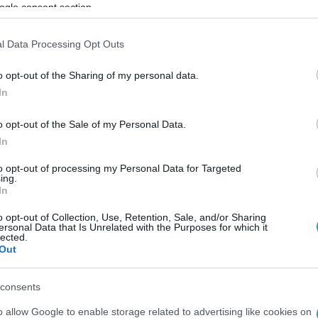
úllépésért is bírságolhatnak.
ogle consent section.
l Data Processing Opt Outs
2:34
o opt-out of the Sharing of my personal data.
In
rgy távozik Márki-Zay Péter
ak elnökségéből
o opt-out of the Sale of my Personal Data.
In
árki-Zay elképzelése politikai nonszensz.
to opt-out of processing my Personal Data for Targeted
ing.
In
5:35
o opt-out of Collection, Use, Retention, Sale, and/or Sharing
ersonal Data that Is Unrelated with the Purposes for which it
RGY: Egészségügyi szolgáltatást csak a
lected.
Out
nem hajt végre
 az az erdőkertesi háziorvos, aki múlt héten még megtagadta, 
consents
millió forintra bírságolta az illetékes kormányhivatal, ezt azo
o allow Google to enable storage related to advertising like cookies on
rvos minden pácienssel nyilatkozatot irat alá arról, hogy az ol