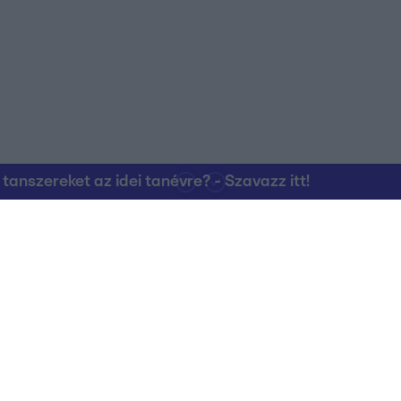
nszereket az idei tanévre? - Szavazz itt!
Kapcsolat
RTL Group Beszál
Magatartási Kó
az RTL+-on
Vállalati hírek