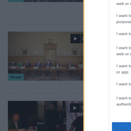
web or d
vakcinát kaphatn
szerint a kormán
I want t
purpose
I want 
2021. január 6. 17:19
2:27
Már tervez
I want t
web or d
Kétfordulós lehe
Bizottság elnöke
I want t
választók egy ha
or app.
pártok még nem 
Híradó
győzelmük eset
I want t
I want t
authenti
2020. június 30. 14:
5:26
Fókusz Anno
titkait