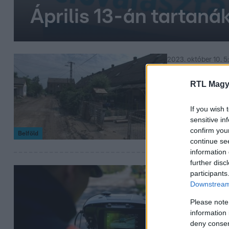
Április 13-án tartanák
2023. október 10. 5
Kártérítési
RTL Magy
Miután kiderült,
házak fölötti dom
If you wish 
sensitive in
confirm you
Belföld
continue se
information 
further disc
2023. május 12. 12:
participants
Downstream 
Magyar Gyö
Please note
gyorshajtá
information 
Az ügyvéd szerin
deny consent