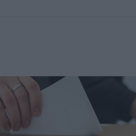
kolett
#
Időjárás
#
RTL műsor
#
Víz
#
Magyar Péter
#
Csillagjeg