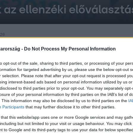
 az ellenzéki előválasztá
:26
 követelést küldenek a recski bányának a 
arország -
Do Not Process My Personal Information
 hogy a recski bánya nem a műszaki üzem terv szerint működöt
boldalon, a júniusi sárlavina károsultjai kártérítést nyújtanak 
to opt-out of the sale, sharing to third parties, or processing of your per
formation for targeted advertising by us, please use the below opt-out s
r selection. Please note that after your opt-out request is processed y
eing interest-based ads based on personal information utilized by us or
disclosed to third parties prior to your opt-out. You may separately opt-
losure of your personal information by third parties on the IAB’s list of
50
. This information may also be disclosed by us to third parties on the
IA
Participants
that may further disclose it to other third parties.
rgy: pénzbehajtásra jó, de indokolatlan s
 that this website/app uses one or more Google services and may gath
s ellenőrzésén
including but not limited to your visit or usage behaviour. You may click 
t jogi és műszaki jellegű kérdéseket is felvet az új szabálymó
 to Google and its third-party tags to use your data for below specifi