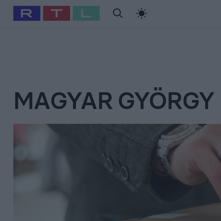
#
Babits Marcella
#
Szellő István
#
Most Wanted
#
Gallusz Ni
MAGYAR GYÖRGY