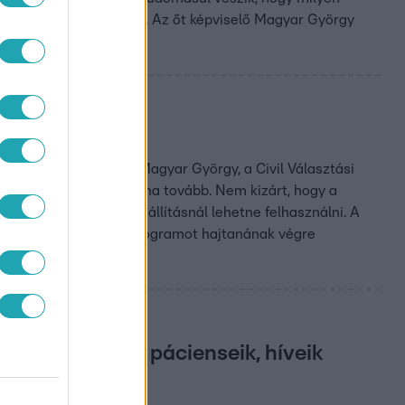
rvos. Bírósághoz fordul. Az őt képviselő Magyar György
árt beleegyezik – ezt Magyar György, a Civil Választási
atot szerző jelölt jutna tovább. Nem kizárt, hogy a
y szerint ezt a listaállításnál lehetne felhasználni. A
 hogy milyen kormányprogramot hajtanának végre
iuk ügyfeleik, pácienseik, híveik