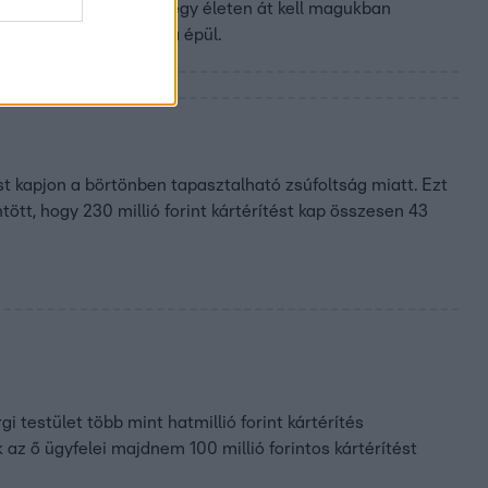
 kell birkózniuk. Akár egy életen át kell magukban
vatás, amely a bizalomra épül.
t kapjon a börtönben tapasztalható zsúfoltság miatt. Ezt
ött, hogy 230 millió forint kártérítést kap összesen 43
 testület több mint hatmillió forint kártérítés
z ő ügyfelei majdnem 100 millió forintos kártérítést