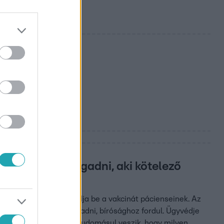
zt tud megtagadni, aki kötelező
hogy a rendelőjében adja be a vakcinát pácienseinek. Az
nban nem hajlandó elfogadni, bírósághoz fordul. Ügyvédje
tást ők maguk kérik, és tudomásul veszik, hogy milyen