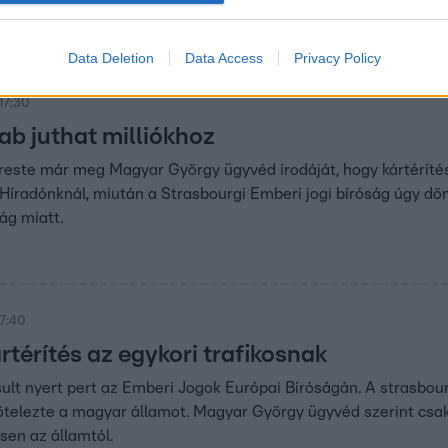
ak titkai, de van néhány kiválasztott, akinek másokéval is meg
ik, pácienseik, híveik elsuttogott titkait. Most jöjjön három hi
Data Deletion
Data Access
Privacy Policy
17:30
ab juthat milliókhoz
reste már meg Magyar György ügyvéd irodáját, hogy kártérítés
 Híradónknál, miután a Strasbourgi Emberi jogi bíróság úgy dönt
ság miatt.
17:40
ártérítés az egykori trafikosnak
ult nyert pert az Emberi Jogok Európai Bíróságán. A strasbourgi
telezte a magyar államot. Magyar György ügyvéd szerint csak a
en az államtól.