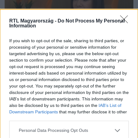
RTL Magyarország -
Do Not Process My Personal
Information
Reggeli
If you wish to opt-out of the sale, sharing to third parties, or
2022. január 19. 7:25
processing of your personal or sensitive information for
targeted advertising by us, please use the below opt-out
Milyen szépészeti beavatkozásokat érdemes
section to confirm your selection. Please note that after your
inkább télen elvégeztetni?
opt-out request is processed you may continue seeing
A tél a szépészeti beavatkozások ideje, de nem mindegy,
interest-based ads based on personal information utilized by
milyen eljárásról van szó.
us or personal information disclosed to third parties prior to
your opt-out. You may separately opt-out of the further
disclosure of your personal information by third parties on the
IAB’s list of downstream participants. This information may
also be disclosed by us to third parties on the
IAB’s List of
4:27
Downstream Participants
that may further disclose it to other
third parties.
Please note that this website/app uses one or more Google
Personal Data Processing Opt Outs
services and may gather and store information including but