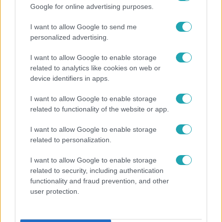
Google for online advertising purposes.
I want to allow Google to send me
personalized advertising.
I want to allow Google to enable storage
Celebklub
related to analytics like cookies on web or
device identifiers in apps.
2016. augusztus 26. 11:00
Ettől még ÉNB Kristóf is óvja a tetoválni vágyókat
I want to allow Google to enable storage
– VIDEÓ!
related to functionality of the website or app.
A szerelem vak, mondják. Bizony, abban a csodás
I want to allow Google to enable storage
állapotban az ember hajlamos megőrülni, és olyan
related to personalization.
eszement tetteket véghezvinni, melyeket később jól meg
is bán. Vigyázat, cikis sztáros tetkók jönnek!
I want to allow Google to enable storage
related to security, including authentication
functionality and fraud prevention, and other
user protection.