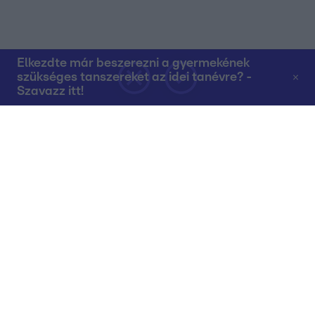
Elkezdte már beszerezni a gyermekének
szükséges tanszereket az idei tanévre? -
Szavazz itt!