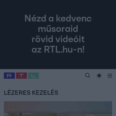
Nézd a kedvenc
műsoraid
rövid videóit
az RTL.hu-n!
Legfrissebb
RTL Híradó
Fókusz
Sztárhírek
Randi
Celeb vagyok, me
#
Babits Marcella
#
Szellő István
#
Most Wanted
#
Gallusz Niko
LÉZERES KEZELÉS