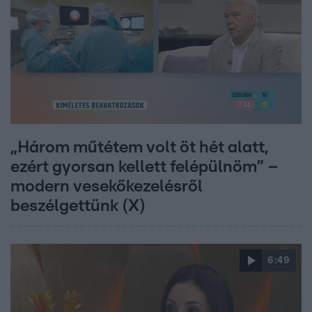
„Három műtétem volt öt hét alatt,
ezért gyorsan kellett felépülnöm” –
modern vesekőkezelésről
beszélgettünk (X)
6:49