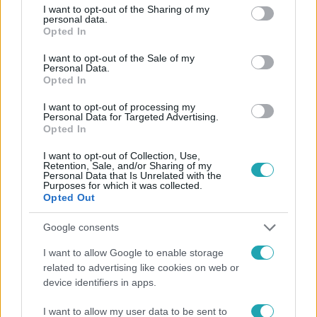
not limited to your visit or usage behaviour. You may click to
I want to opt-out of the Sharing of my
personal data.
grant or deny consent to Google and its third-party tags to
Opted In
use your data for below specified purposes in below Google
consent section.
I want to opt-out of the Sale of my
Reggeli
Personal Data.
Opted In
2020. október 15. 6:10
Gyors és hatékony eljárás a nőknek az intimlézeres
I want to opt-out of processing my
Personal Data for Targeted Advertising.
kezelés
Opted In
Az intim problémák sok nő életét megkeserítik! Jó tudni,
I want to opt-out of Collection, Use,
hogy nagyon nem mindegy, hogy ki és milyen technikával
Retention, Sale, and/or Sharing of my
Personal Data that Is Unrelated with the
áll neki az intim problémák lézeres kezelésének.
Purposes for which it was collected.
Következő vendégünk egy olyan eljárással tud segíteni,
Opted Out
ami gyors, hatékony és nem jár hámsérüléssel.
Google consents
I want to allow Google to enable storage
related to advertising like cookies on web or
device identifiers in apps.
I want to allow my user data to be sent to