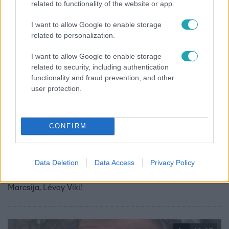
related to functionality of the website or app.
7:28
I want to allow Google to enable storage
related to personalization.
I want to allow Google to enable storage
related to security, including authentication
functionality and fraud prevention, and other
user protection.
Reggeli
CONFIRM
2018. szeptember 3. 6:00
A mi kis falunk Marcsija megzsarolja Csuja Imrét?!
Data Deletion
Data Access
Privacy Policy
Szombat esténként újra látható A mi ki falunk, hiszen
elkezdődött a harmadik évad! Itt volt velünk Pajkaszeg
Marcsija, Lévay Viki!