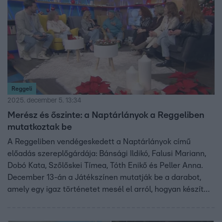
Reggeli
2025. december 5. 13:34
Merész és őszinte: a Naptárlányok a Reggeliben
mutatkoztak be
A Reggeliben vendégeskedett a Naptárlányok című
előadás szereplőgárdája: Bánsági Ildikó, Falusi Mariann,
Dobó Kata, Szőlőskei Tímea, Tóth Enikő és Peller Anna.
December 13-án a Játékszínen mutatják be a darabot,
amely egy igaz történetet mesél el arról, hogyan készít
néhány középkorú nő merész, meztelen jótékonysági
naptárt egy nemes ügyért. A színésznők elárulták, milyen