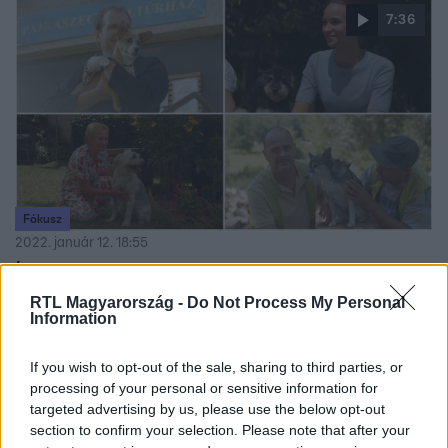
érzés a színpadon levetkőzni, és hogy minden karakter
7:36
egy-egy sorsot jelenít meg: őszinte, olykor kegyetlen
beszélgetések zajlanak a magánéletükhöz hasonlóan. A
Reggeli stúdiójában Tihanyi Petinek is teljesült egy álma:
Enikő és Tímea naptárfotókat készítettek róla.
Fókusz
2022. január 12. 18:55
Így készül 2022 legcukibb naptára – A mi kis
falunk sztárjai és mentett kutyusok pózoltak
RTL Magyarország -
Do Not Process My Personal
Information
együtt
Ripli Zsuzsi és Lévay Viktória nem csak Pajkaszegen
If you wish to opt-out of the sale, sharing to third parties, or
vannak jóba, hanem a való életben is. A forgatásokon
processing of your personal or sensitive information for
kívül is szívesen találkoznak, és kutyusaik is jól kijönnek
targeted advertising by us, please use the below opt-out
egymással.
section to confirm your selection. Please note that after your