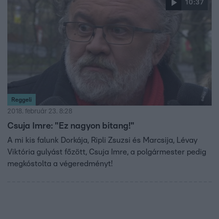
10:37
Reggeli
2018. február 23. 8:28
Csuja Imre: "Ez nagyon bitang!"
A mi kis falunk Dorkája, Ripli Zsuzsi és Marcsija, Lévay
Viktória gulyást főzött, Csuja Imre, a polgármester pedig
megkóstolta a végeredményt!