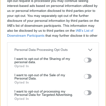
opt-out request is processed you may continue seeing
interest-based ads based on personal information utilized by
us or personal information disclosed to third parties prior to
8:52
your opt-out. You may separately opt-out of the further
disclosure of your personal information by third parties on the
IAB’s list of downstream participants. This information may
also be disclosed by us to third parties on the
IAB’s List of
Downstream Participants
that may further disclose it to other
third parties.
Please note that this website/app uses one or more Google
Personal Data Processing Opt Outs
services and may gather and store information including but
not limited to your visit or usage behaviour. You may click to
I want to opt-out of the Sharing of my
Reggeli
personal data.
grant or deny consent to Google and its third-party tags to
Opted In
2019. január 4. 7:56
use your data for below specified purposes in below Google
consent section.
Ki vagyok én?-t játszottak a Reggeli
I want to opt-out of the Sale of my
Personal Data.
sztárvendégei
Opted In
Házibuli-hangulat alakult ki a stúdióban, amikor
I want to opt-out of processing my
felkerültek a hírességek homlokára más hírességek nevei.
Personal Data for Targeted Advertising.
Vajon ki találta ki a megfejtést?
Opted In