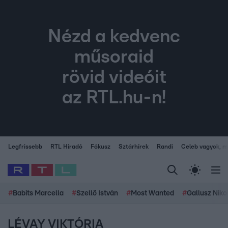
Nézd a kedvenc
műsoraid
rövid videóit
az RTL.hu-n!
Legfrissebb
RTL Híradó
Fókusz
Sztárhírek
Randi
Celeb vagyok, me
#
Babits Marcella
#
Szellő István
#
Most Wanted
#
Gallusz Niko
LÉVAY VIKTÓRIA