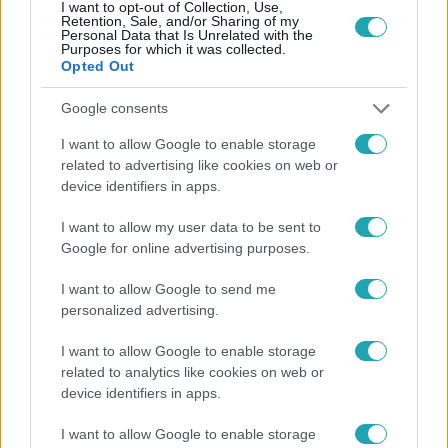
I want to opt-out of Collection, Use,
Retention, Sale, and/or Sharing of my
Personal Data that Is Unrelated with the
7:54
Purposes for which it was collected.
Opted Out
Google consents
I want to allow Google to enable storage
related to advertising like cookies on web or
device identifiers in apps.
I want to allow my user data to be sent to
Reggeli
Google for online advertising purposes.
2019. január 4. 7:15
I want to allow Google to send me
Lévay Viktória a színházba is magával viszi kutyáit
personalized advertising.
A szőke ciklon után levágatta a haját a színésznő, mert a
I want to allow Google to enable storage
platinaszőke festés teljesen tönkretette. Most saját
related to analytics like cookies on web or
színével, rövid frizurával látható, de nem bánja, mert
device identifiers in apps.
hozzászokott a külseje változtatásához.
I want to allow Google to enable storage