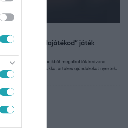
g kedvenc labdajátékod” játék
lérhető LEGO® építőelemeikből megalkották kedvenc
kotást, akik kreativitásukkal értékes ajándékokat nyertek.