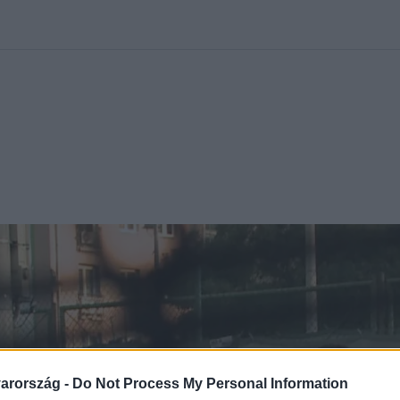
kolett
#
Időjárás
#
RTL műsor
#
Víz
#
Magyar Péter
#
Csillagjeg
arország -
Do Not Process My Personal Information