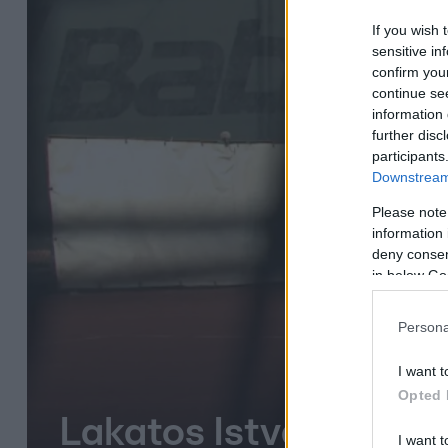
If you wish 
sensitive in
confirm you
continue se
information 
further disc
participants
Downstream 
Please note
information 
deny consent
in below Go
Persona
I want t
Opted 
Lakatos István, a Cáp
I want t