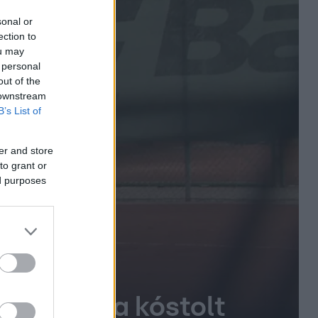
sonal or
ection to
ou may
 personal
out of the
 downstream
B’s List of
er and store
to grant or
ed purposes
 sportágba kóstolt