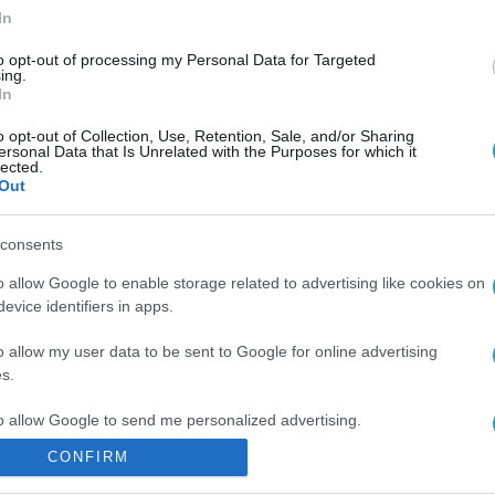
In
to opt-out of processing my Personal Data for Targeted
ing.
In
1. 9:00
o opt-out of Collection, Use, Retention, Sale, and/or Sharing
ersonal Data that Is Unrelated with the Purposes for which it
eményjáték #4 – ők lettek az „Építsd me
lected.
Out
 nézői közül rengetegen vállalkoztak arra, hogy az otthon e
consents
óczy Balázs kiválasztotta és értékelte is a 10 legötletesebb al
o allow Google to enable storage related to advertising like cookies on
evice identifiers in apps.
o allow my user data to be sent to Google for online advertising
s.
to allow Google to send me personalized advertising.
CONFIRM
o allow Google to enable storage related to analytics like cookies on