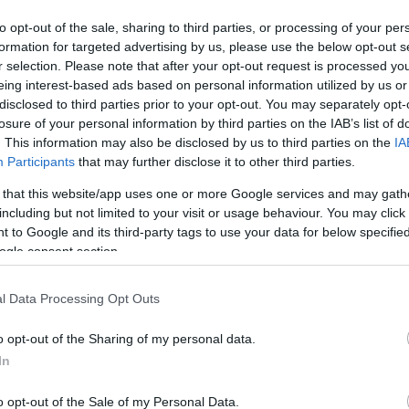
to opt-out of the sale, sharing to third parties, or processing of your per
formation for targeted advertising by us, please use the below opt-out s
r selection. Please note that after your opt-out request is processed y
eing interest-based ads based on personal information utilized by us or
disclosed to third parties prior to your opt-out. You may separately opt-
losure of your personal information by third parties on the IAB’s list of
. This information may also be disclosed by us to third parties on the
IA
Participants
that may further disclose it to other third parties.
 that this website/app uses one or more Google services and may gath
including but not limited to your visit or usage behaviour. You may click 
 to Google and its third-party tags to use your data for below specifi
ogle consent section.
l Data Processing Opt Outs
o opt-out of the Sharing of my personal data.
In
ák Között befektetője új
o opt-out of the Sale of my Personal Data.