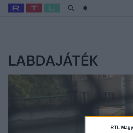
#
Babits Marcella
#
Szellő István
#
Most Wanted
#
Gallusz Ni
LABDAJÁTÉK
RTL Magy