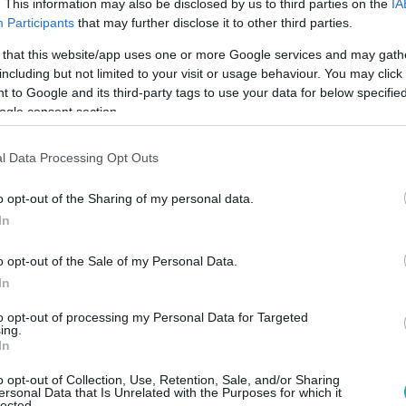
. This information may also be disclosed by us to third parties on the
IA
Participants
that may further disclose it to other third parties.
 that this website/app uses one or more Google services and may gath
including but not limited to your visit or usage behaviour. You may click 
9:30
 to Google and its third-party tags to use your data for below specifi
 a Cápák között forgatását Polgár Ádám k
ogle consent section.
idérccel lépett a Cápák elé dr. Polgár Ádám gyógyszerész, aki
l Data Processing Opt Outs
ék a befektetők tetszését, mindannyian egyetértettek abban,
nnak. Végül egyikük sem fektetett be a patikatulajdonos cég
o opt-out of the Sharing of my personal data.
a Cápák között forgatását, miért döntött úgy, hogy Lidércet is m
In
o opt-out of the Sale of my Personal Data.
In
20
to opt-out of processing my Personal Data for Targeted
z szokások öregítik a bőrt
ing.
In
napság már nagyon fiatal, 18-20 éves lányok ránctalanító kr
s szépségmentor szerint erre semmi szükség. Sőt. Sem ez, sem
o opt-out of Collection, Use, Retention, Sale, and/or Sharing
ersonal Data that Is Unrelated with the Purposes for which it
ozatosság elvét betartva érdemes az arcápolási termékekhez f
lected.