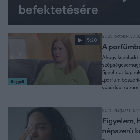
befektetésére
2025. október 27. 8
5:20
A parfümbo
Ahogy közeledik 
szépségcsomagokr
figyelmet kapnak
„parfüm boszorkán
Reggeli
vásárlási roham 
2025. augusztus 14.
Figyelem, 
népszerű 