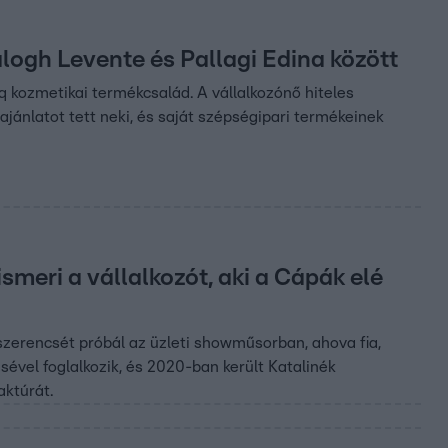
Balogh Levente és Pallagi Edina között
 kozmetikai termékcsalád. A vállalkozónő hiteles
jánlatot tett neki, és saját szépségipari termékeinek
meri a vállalkozót, aki a Cápák elé
szerencsét próbál az üzleti showműsorban, ahova fia,
ével foglalkozik, és 2020-ban került Katalinék
aktúrát.