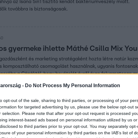
ívja az Isana 5in1 tisztító kendőt baktériumveszély miatt.
ők továbbra is biztonságosak.
50
s gyermeke ihlette Máthé Csilla Mix You
zgazdászként és marketing stratégaként hozta létre natúr ko
 komposztálható csomagolást használnak, ugyanis fontosnak ta
cserébe a Cápáktól, hogy bevételét évről évre folyamatosan 
arország -
Do Not Process My Personal Information
:15
to opt-out of the sale, sharing to third parties, or processing of your per
formation for targeted advertising by us, please use the below opt-out s
ből készülnek a rúzsok? Az ugrás játékos
r selection. Please note that after your opt-out request is processed y
r elszörnyedt, amikor elolvasta Az ugrás egyik állítását, misz
eing interest-based ads based on personal information utilized by us or
A kezdeti döbbenetét végül elengedte, és úgy döntött, bevállalj
disclosed to third parties prior to your opt-out. You may separately opt-
losure of your personal information by third parties on the IAB’s list of