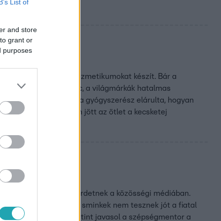
B’s List of
er and store
to grant or
ed purposes
ecskéje, Lidérc
 kecsketej alapú natúrkozmetikumokat készít. Bár a
 hogy ez egy nehéz piac, a világmárkák hatalmas
ébe. A Fókusznak most a gyógyszerész elárulta, hogyan
agával viszi, és honnan jött az ötlet a kecsketej
émeket használnak és hirdetnek a közösségi médiában.
 a tartós, pigmentált sminkek nem tesznek jót a fiatal
ordulni. Hány lépésű rutint javasol a szépségmentor a