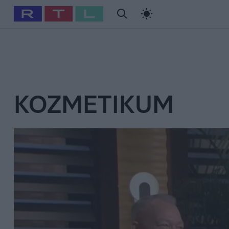
#
Babits Marcella
#
Szellő István
#
Most Wanted
#
Gallusz Ni
KOZMETIKUM