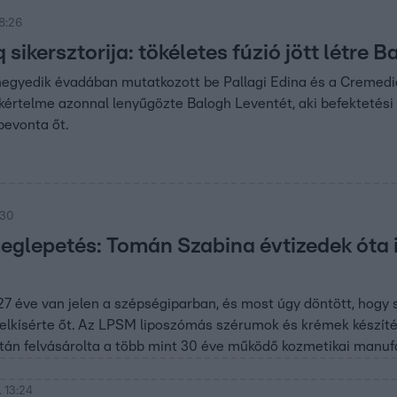
8:26
sikersztorija: tökéletes fúzió jött létre 
egyedik évadában mutatkozott be Pallagi Edina és a Cremediq
értelme azonnal lenyűgözte Balogh Leventét, aki befektetési a
bevonta őt.
:30
eglepetés: Tomán Szabina évtizedek óta is
27 éve van jelen a szépségiparban, és most úgy döntött, hogy 
elkísérte őt. Az LPSM liposzómás szérumok és krémek készítés
tán felvásárolta a több mint 30 éve működő kozmetikai manuf
 13:24