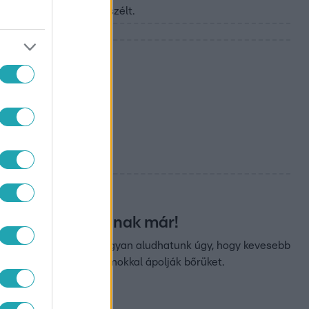
erről a Reggeliben beszélt.
új
roműanyagok
re, ne szivassanak már!
ikájára esküszik, de hogyan aludhatunk úgy, hogy kevesebb
Anna milyen kozmetikumokkal ápolják bőrüket.