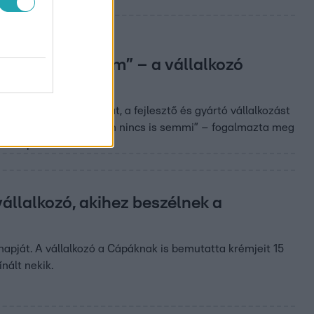
kozmetikumot nem” – a vállalkozó
e volna be a Cápákat, a fejlesztő és gyártó vállalkozást
 bevennél minket, abban nincs is semmi” – fogalmazta meg
ok” piacára is kitért.
állalkozó, akihez beszélnek a
apját. A vállalkozó a Cápáknak is bemutatta krémjeit 15
nált nekik.