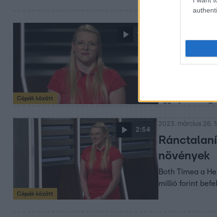
authenti
2023. március 26. 1
1:16
„Lehet ott
kikérte ma
Both Tímea, a He
egyedül vitte vo
Cápák között
aggályait Balogh 
2023. március 26. 1
2:54
Ránctalaní
növények
Both Tímea a Her
millió forint be
Cápák között