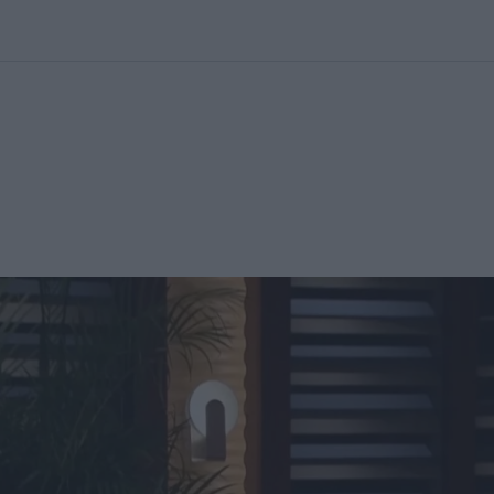
kolett
#
Időjárás
#
RTL műsor
#
Víz
#
Magyar Péter
#
Csillagjeg