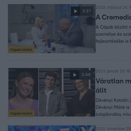
2023. március 26. 1
2:21
A Cremediq 
A Cápák között n
személye és szak
fejlesztésébe is 
Cápák között
2023. január 29. 19
2:49
Váratlan m
állt
Dévényi Katalin 
Dévényi Máté is 
Cápák között
tulajdonába, miu
2022. november 28.