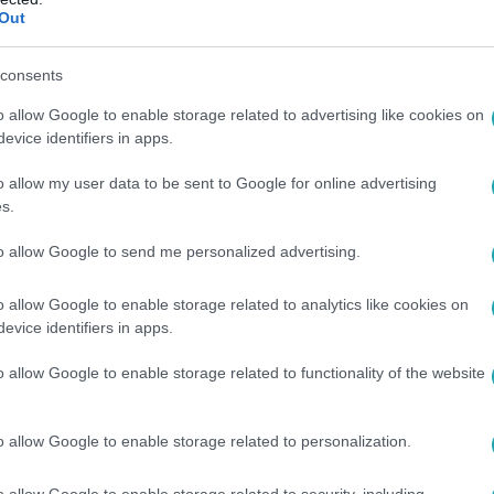
Out
és milyen rossz szokások öregítik a bőrünket? Szabó Doris mind
consents
11
rfősnél nagyobb települést érintenek az 
o allow Google to enable storage related to advertising like cookies on
evice identifiers in apps.
ezelési uniós szabályok
o allow my user data to be sent to Google for online advertising
s kozmetikumok gyártóival fizettetnék meg a szennyező mik
s.
árát.
to allow Google to send me personalized advertising.
o allow Google to enable storage related to analytics like cookies on
:06
evice identifiers in apps.
a: Hogy még álmomban is figyeljek valami
o allow Google to enable storage related to functionality of the website
gy hanyatt? Sokféleképpen alszunk, mindenkinek a saját techn
A videóból kiderül. Ahogy az is, hogy Szabados Ági és Peller 
o allow Google to enable storage related to personalization.
o allow Google to enable storage related to security, including