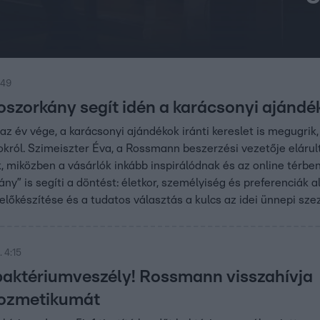
:49
szorkány segít idén a karácsonyi ajánd
az év vége, a karácsonyi ajándékok iránti kereslet is megugri
ól. Szimeiszter Éva, a Rossmann beszerzési vezetője elárult
, miközben a vásárlók inkább inspirálódnak és az online térbe
y” is segíti a döntést: életkor, személyiség és preferenciák al
előkészítése és a tudatos választás a kulcs az idei ünnepi sze
 4:15
baktériumveszély! Rossmann visszahívja
kozmetikumát