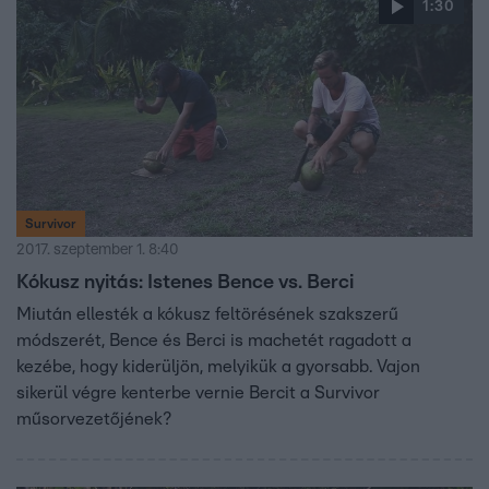
1:30
Survivor
2017. szeptember 1. 8:40
Kókusz nyitás: Istenes Bence vs. Berci
Miután ellesték a kókusz feltörésének szakszerű
módszerét, Bence és Berci is machetét ragadott a
kezébe, hogy kiderüljön, melyikük a gyorsabb. Vajon
sikerül végre kenterbe vernie Bercit a Survivor
műsorvezetőjének?