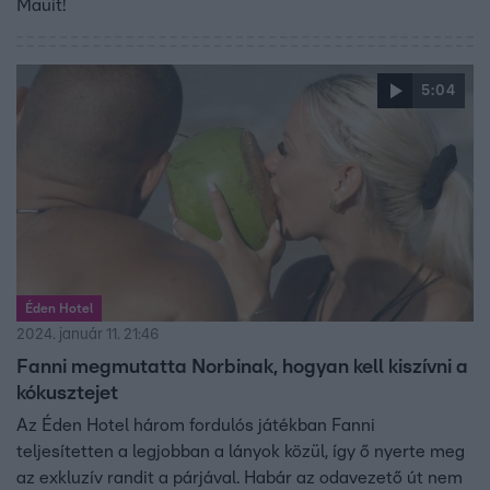
Mauit!
5:04
Éden Hotel
2024. január 11. 21:46
Fanni megmutatta Norbinak, hogyan kell kiszívni a
kókusztejet
Az Éden Hotel három fordulós játékban Fanni
teljesítetten a legjobban a lányok közül, így ő nyerte meg
az exkluzív randit a párjával. Habár az odavezető út nem