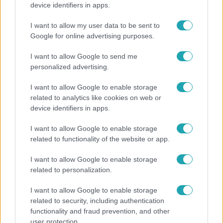
device identifiers in apps.
I want to allow my user data to be sent to
0:59
Google for online advertising purposes.
I want to allow Google to send me
personalized advertising.
I want to allow Google to enable storage
related to analytics like cookies on web or
device identifiers in apps.
I want to allow Google to enable storage
Survivor
related to functionality of the website or app.
2018. október 9. 15:00
I want to allow Google to enable storage
Istenes Bence elmondása alapján izgalmas
related to personalization.
védettségi játék vár a törzsekre!
Istenes Bence bemutatta a következő védettségi játékot:
I want to allow Google to enable storage
az a törzs viheti majd haza a védettségi totemet, amelyik
related to security, including authentication
előbb betalál kilenc kókusszal a kosárba.
functionality and fraud prevention, and other
user protection.