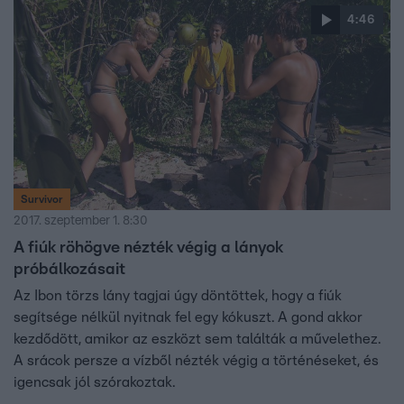
4:46
Survivor
2017. szeptember 1. 8:30
A fiúk röhögve nézték végig a lányok
próbálkozásait
Az Ibon törzs lány tagjai úgy döntöttek, hogy a fiúk
segítsége nélkül nyitnak fel egy kókuszt. A gond akkor
kezdődött, amikor az eszközt sem találták a művelethez.
A srácok persze a vízből nézték végig a történéseket, és
igencsak jól szórakoztak.