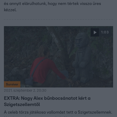
és annyit elárulhatunk, hogy nem tértek vissza üres
kézzel.
1:03
Survivor
2021. szeptember 2. 20:30
EXTRA: Nagy Alex bűnbocsánatot kért a
Szigetszellemtől
A celeb törzs játékosa vallomást tett a Szigetszellemnek.