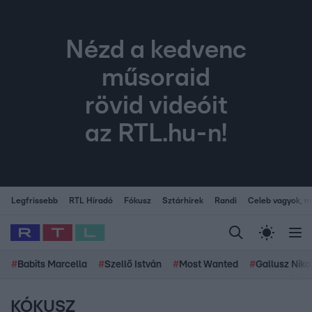
Nézd a kedvenc
műsoraid
rövid videóit
az RTL.hu-n!
Legfrissebb
RTL Híradó
Fókusz
Sztárhírek
Randi
Celeb vagyok, me
#
Babits Marcella
#
Szellő István
#
Most Wanted
#
Gallusz Niko
KÓKUSZ