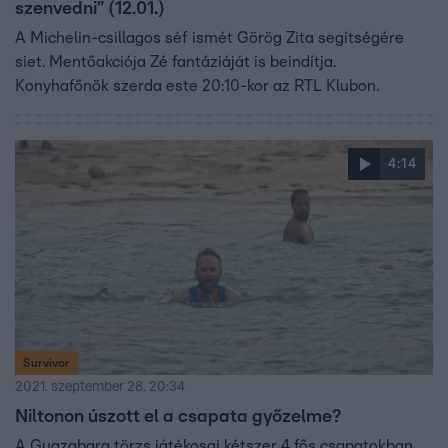
szenvedni” (12.01.)
A Michelin-csillagos séf ismét Görög Zita segítségére
siet. Mentőakciója Zé fantáziáját is beindítja.
Konyhafőnök szerda este 20:10-kor az RTL Klubon.
4:14
Survivor
2021. szeptember 28. 20:34
Niltonon úszott el a csapata győzelme?
A Guazabara törzs játékosai kétszer 4 fős csapatokban