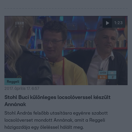
1:23
Reggeli
2017. április 17. 6:57
Stohl Buci különleges locsolóverssel készült
Annának
Stohl András felsőbb utasításra egyénre szabott
locsolóverset mondott Annának, amit a Reggeli
házigazdája egy öleléssel hálált meg.