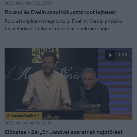
2021. december 22. 21:50
Roland és Evelin szexi kókusztáncot lejtenek
Roland majdnem megcsókolja Evelint. Karola próbára
teszi Farkast. Lalira rámászik az énektanárnője.
0:30
A Konyhafőnök VIP
2021. november 30. 21:50
Előzetes - Zé: „Én Jenővel szeretnék hajótörést