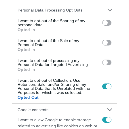
Please note that this website/app uses one or more Google
Personal Data Processing Opt Outs
services and may gather and store information including but
not limited to your visit or usage behaviour. You may click to
I want to opt-out of the Sharing of my
personal data.
grant or deny consent to Google and its third-party tags to
Opted In
use your data for below specified purposes in below Google
consent section.
I want to opt-out of the Sale of my
Personal Data.
Opted In
I want to opt-out of processing my
Personal Data for Targeted Advertising.
Opted In
Survivor
I want to opt-out of Collection, Use,
Retention, Sale, and/or Sharing of my
2018. október 9. 18:07
Personal Data that Is Unrelated with the
Purposes for which it was collected.
Rendhagyó védettségi játék: Könnyíteni kellett a
Opted Out
feladaton, annyira rosszul teljesítettek a játékosok
Google consents
Istenes Bence többször azt hitte, hogy óvodában játszó
gyerekeket lát a védettségi játékon, annyira gyengén
I want to allow Google to enable storage
teljesítettek a törzsek...
related to advertising like cookies on web or