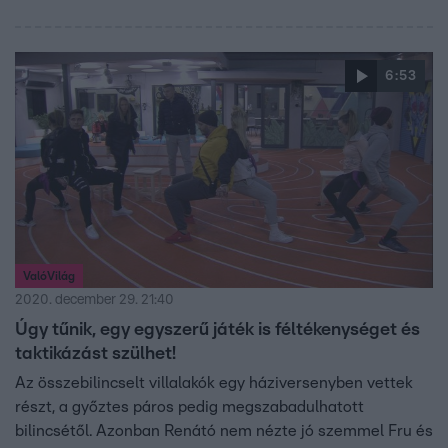
6:53
ValóVilág
2020. december 29. 21:40
Úgy tűnik, egy egyszerű játék is féltékenységet és
taktikázást szülhet!
Az összebilincselt villalakók egy háziversenyben vettek
részt, a győztes páros pedig megszabadulhatott
bilincsétől. Azonban Renátó nem nézte jó szemmel Fru és