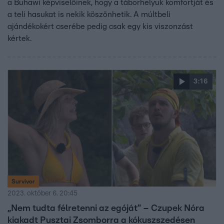
a Buhawi képviselőinek, hogy a táborhelyük komfortját és
a teli hasukat is nekik köszönhetik. A múltbeli
ajándékokért cserébe pedig csak egy kis viszonzást
kértek.
3:16
Survivor
2023. október 6. 20:45
„Nem tudta félretenni az egóját” – Czupek Nóra
kiakadt Pusztai Zsomborra a kókuszszedésen