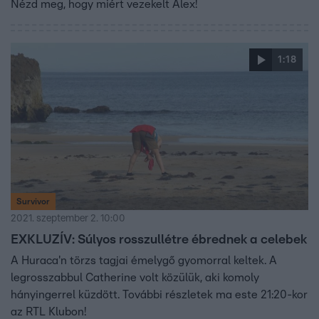
Nézd meg, hogy miért vezekelt Alex!
1:18
Survivor
2021. szeptember 2. 10:00
EXKLUZÍV: Súlyos rosszullétre ébrednek a celebek
A Huraca'n törzs tagjai émelygő gyomorral keltek. A
legrosszabbul Catherine volt közülük, aki komoly
hányingerrel küzdött. További részletek ma este 21:20-kor
az RTL Klubon!