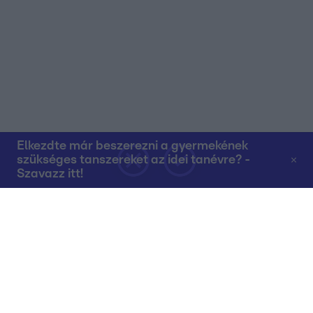
Elkezdte már beszerezni a gyermekének
szükséges tanszereket az idei tanévre? -
Szavazz itt!