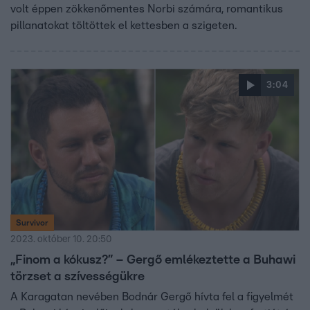
volt éppen zökkenőmentes Norbi számára, romantikus
pillanatokat töltöttek el kettesben a szigeten.
3:04
Survivor
2023. október 10. 20:50
„Finom a kókusz?” – Gergő emlékeztette a Buhawi
törzset a szívességükre
A Karagatan nevében Bodnár Gergő hívta fel a figyelmét