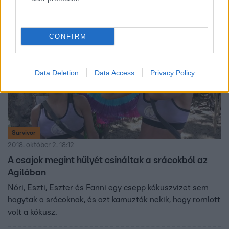
2:08
CONFIRM
Data Deletion
Data Access
Privacy Policy
Survivor
2018. október 2. 18:12
A csajok megint hülyét csináltak a srácokból az
Agilában
Nóri, Eszti, Eszter és Fanni egy csepp kókuszvizet sem
hagytak a srácoknak, és azt kamuzták nekik, hogy romlott
volt a kókusz.