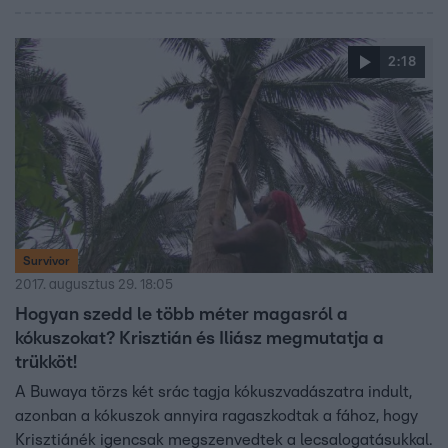
2:18
Survivor
2017. augusztus 29. 18:05
Hogyan szedd le több méter magasról a
kókuszokat? Krisztián és Iliász megmutatja a
trükköt!
A Buwaya törzs két srác tagja kókuszvadászatra indult,
azonban a kókuszok annyira ragaszkodtak a fához, hogy
Krisztiánék igencsak megszenvedtek a lecsalogatásukkal.