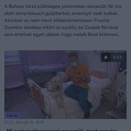
A Buhawi törzs különleges jutalomban részesült: fél óra
alatt annyi kókuszt gyűjthettek, amennyit csak tudtak.
Azonban ez nem ment zökkenőmentesen: Pusztai
Zsombor kezében eltört az eszköz, és Czupek Nórával
sem értettek egyet abban, hogy melyik fával érdemes
próbálkozniuk.
3:33
Fókusz
2023. február 16. 19:15