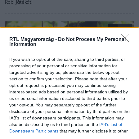
Robi játékát!
1:56
RTL Magyarország -
Do Not Process My Personal
Information
If you wish to opt-out of the sale, sharing to third parties, or
processing of your personal or sensitive information for
targeted advertising by us, please use the below opt-out
section to confirm your selection. Please note that after your
opt-out request is processed you may continue seeing
Survivor
interest-based ads based on personal information utilized by
2018. november 8. 8:15
us or personal information disclosed to third parties prior to
your opt-out. You may separately opt-out of the further
Exkluzív jelenet: A családtagok megkóstolták,
disclosure of your personal information by third parties on the
hogy mit ittak és ettek eddig a szigetlakók!
IAB’s list of downstream participants. This information may
A mai adásból kiderül, hogy mi mindent csináltak még a
also be disclosed by us to third parties on the
IAB’s List of
Downstream Participants
that may further disclose it to other
játékosok hozzátartozói a szigeten a látogatásuk során.
third parties.
Kapcsolj 19 órakor az RTL Klubra!