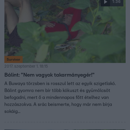
1:36
Survivor
2017. szeptember 1. 18:15
Bálint: "Nem vagyok takarmányegér!"
A Buwaya törzsben is rosszul lett az egyik szigetlakó.
Bálint gyomra nem bír több kókuszt és gyümölcsöt
befogadni, mert ő a mindennapos főtt ételhez van
hozzászokva. A srác beismerte, hogy már nem bírja
sokáig...