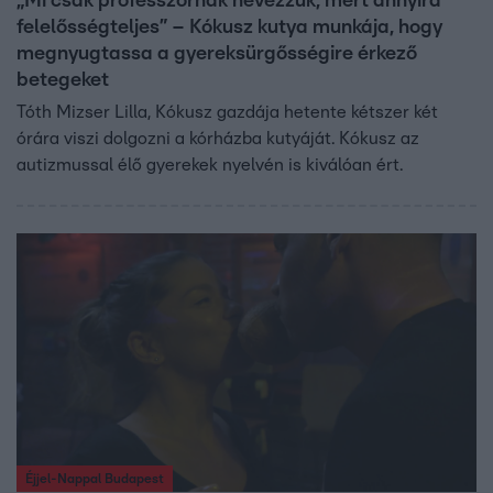
„Mi csak professzornak nevezzük, mert annyira
felelősségteljes” – Kókusz kutya munkája, hogy
megnyugtassa a gyereksürgősségire érkező
betegeket
Tóth Mizser Lilla, Kókusz gazdája hetente kétszer két
órára viszi dolgozni a kórházba kutyáját. Kókusz az
autizmussal élő gyerekek nyelvén is kiválóan ért.
Éjjel-Nappal Budapest