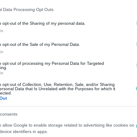
l Data Processing Opt Outs
o opt-out of the Sharing of my personal data.
In
o opt-out of the Sale of my Personal Data.
 pillanatok: 7+1 felejthetetlen videó, am
In
bukás után összegyűjtöttük az elmúlt évek legemlékezetesebb 
to opt-out of processing my Personal Data for Targeted
t az amerikai stadionokból.
ing.
In
o opt-out of Collection, Use, Retention, Sale, and/or Sharing
ersonal Data that Is Unrelated with the Purposes for which it
lected.
Out
4
otrány folytatás a neten: Andy Byron csó
consents
út állt az Instán?
o allow Google to enable storage related to advertising like cookies on
evice identifiers in apps.
rten élő adásban buktatták le a nős vezérigazgatót, aki kollé