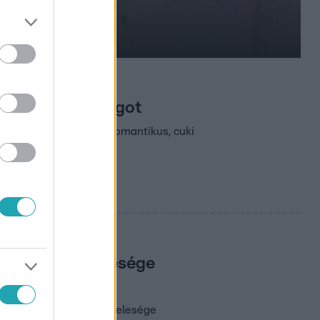
i bejárta a világot
pillanatait: íme pár romantikus, cuki
kolózott, a felesége
ganőjével csókolózott. Felesége