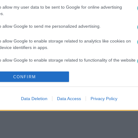
lált?
o allow my user data to be sent to Google for online advertising
s.
to allow Google to send me personalized advertising.
o allow Google to enable storage related to analytics like cookies on
 a hivatalos válasz: belső vizsgálat
evice identifiers in apps.
ss Cam-botrány miatt
o allow Google to enable storage related to functionality of the website
certen lebukott céges viszony futótűzként terjed – a
t, belső vizsgálatot indított.
CONFIRM
o allow Google to enable storage related to personalization.
o allow Google to enable storage related to security, including
Data Deletion
Data Access
Privacy Policy
cation functionality and fraud prevention, and other user protection.