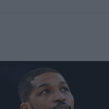
kolett
#
Időjárás
#
RTL műsor
#
Víz
#
Magyar Péter
#
Csillagjeg