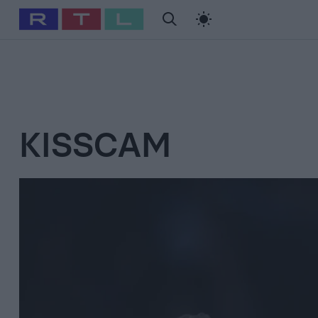
#
Babits Marcella
#
Szellő István
#
Most Wanted
#
Gallusz Ni
KISSCAM