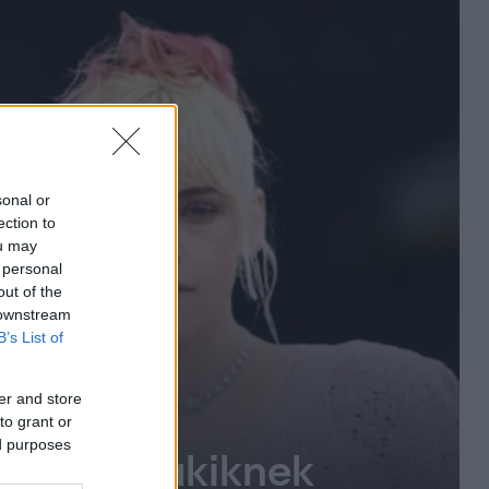
sonal or
ection to
ou may
 personal
out of the
 downstream
B’s List of
er and store
to grant or
ed purposes
íresség, akiknek