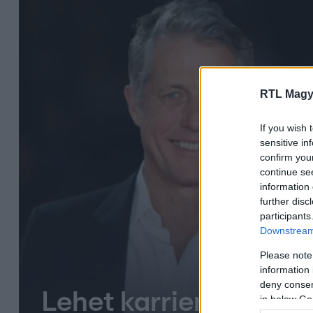
RTL Magy
If you wish 
sensitive in
confirm you
continue se
information 
further disc
participants
Downstream 
Please note
information 
deny consent
Lehet karriert építen
in below Go