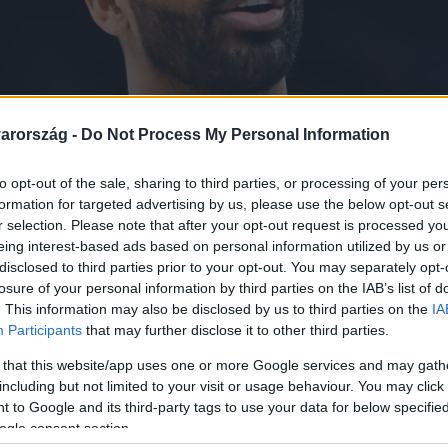
arország -
Do Not Process My Personal Information
to opt-out of the sale, sharing to third parties, or processing of your per
formation for targeted advertising by us, please use the below opt-out s
r selection. Please note that after your opt-out request is processed y
eing interest-based ads based on personal information utilized by us or
disclosed to third parties prior to your opt-out. You may separately opt-
losure of your personal information by third parties on the IAB’s list of
. This information may also be disclosed by us to third parties on the
IA
Participants
that may further disclose it to other third parties.
 that this website/app uses one or more Google services and may gath
including but not limited to your visit or usage behaviour. You may click 
 to Google and its third-party tags to use your data for below specifi
i a megcsalásból? Íme 5 h
ogle consent section.