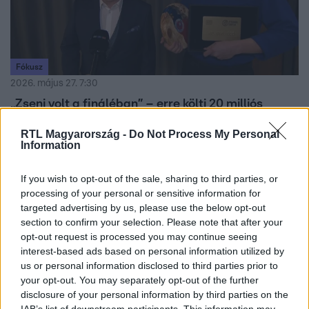
Fókusz
2026. május 27. 7:30
„Zseni volt a fináléban” – erre költi 20 milliós
nyereményét az Éttermek csatája győztese
RTL Magyarország -
Do Not Process My Personal
Juhász Dani nyerte az Éttermek csatáját és a 20 millió
Information
forintos fődíjat. A Sárközi Ákos csapatában versenyző séf
saját éttermet nyitna.
If you wish to opt-out of the sale, sharing to third parties, or
processing of your personal or sensitive information for
targeted advertising by us, please use the below opt-out
section to confirm your selection. Please note that after your
3:07
opt-out request is processed you may continue seeing
interest-based ads based on personal information utilized by
us or personal information disclosed to third parties prior to
your opt-out. You may separately opt-out of the further
disclosure of your personal information by third parties on the