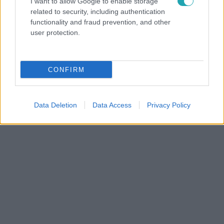
I want to allow Google to enable storage
related to security, including authentication
functionality and fraud prevention, and other
user protection.
RTL Magyarország
2026. április 22. 14:29
Juhász Dani
CONFIRM
Data Deletion
Data Access
Privacy Policy