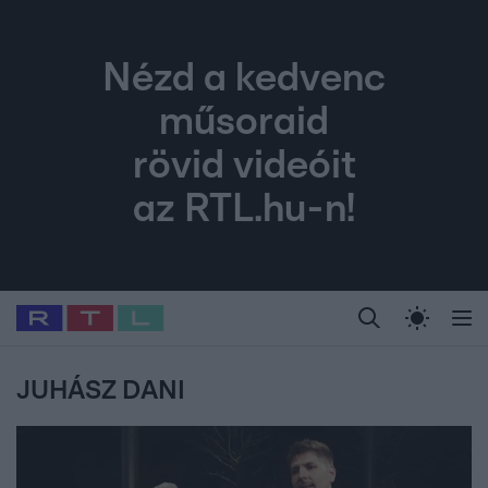
Nézd a kedvenc
műsoraid
rövid videóit
az RTL.hu-n!
Legfrissebb
RTL Híradó
Fókusz
Sztárhírek
Randi
Celeb vagyok, me
#
Babits Marcella
#
Szellő István
#
Most Wanted
#
Gallusz Niko
JUHÁSZ DANI