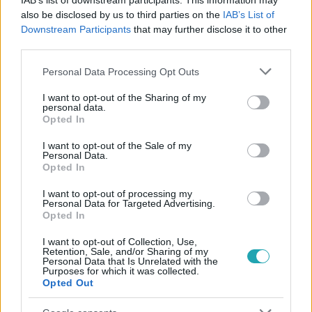
IAB’s list of downstream participants. This information may
also be disclosed by us to third parties on the
IAB’s List of
Downstream Participants
that may further disclose it to other
third parties.
Éttermek csatája
Please note that this website/app uses one or more Google
Personal Data Processing Opt Outs
2026. május 7. 19:25
services and may gather and store information including but
not limited to your visit or usage behaviour. You may click to
I want to opt-out of the Sharing of my
Kecskefejésben bizonyítottak Sárközi Ákos
personal data.
grant or deny consent to Google and its third-party tags to
szakácsai
Opted In
use your data for below specified purposes in below Google
Egy elveszített kihívás miatt Sárközi Ákos versenyzőinak
consent section.
I want to opt-out of the Sale of my
egy tanyán kellett dolgoznia az Éttermek csatájában.
Personal Data.
Opted In
Eldőlt, hogy Molnár Attila a legjobb kecskefejő.
I want to opt-out of processing my
Personal Data for Targeted Advertising.
Opted In
3:10
I want to opt-out of Collection, Use,
Retention, Sale, and/or Sharing of my
Personal Data that Is Unrelated with the
Purposes for which it was collected.
Opted Out