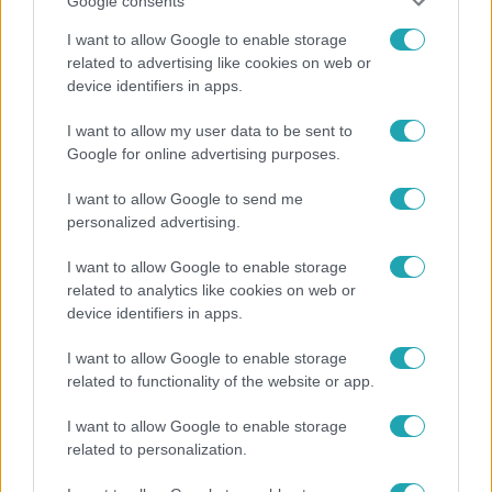
Google consents
I want to allow Google to enable storage
related to advertising like cookies on web or
device identifiers in apps.
Éttermek csatája
2026. április 25. 15:30
I want to allow my user data to be sent to
Ők Sárközi Ákos versenyzői – összeállt a Paletta
Google for online advertising purposes.
csapata
I want to allow Google to send me
Bemutatkozik Sárközi Ákos kék csapata, a Paletta. Vajon
personalized advertising.
Timofi Irén, Antal Márió vagy más versenyző lesz a végső
győztes?
I want to allow Google to enable storage
related to analytics like cookies on web or
device identifiers in apps.
I want to allow Google to enable storage
related to functionality of the website or app.
I want to allow Google to enable storage
related to personalization.