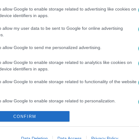
o allow Google to enable storage related to advertising like cookies on
evice identifiers in apps.
o allow my user data to be sent to Google for online advertising
:04
s.
óság pusztít Maliban, hogy drágább lett 
to allow Google to send me personalized advertising.
yér
o allow Google to enable storage related to analytics like cookies on
mérséklet a nyugat-afrikai ország egyes részein 48 Celsius-fo
evice identifiers in apps.
t 100 ember halálát okozta.
o allow Google to enable storage related to functionality of the website
48
o allow Google to enable storage related to personalization.
atod ki a felpöndörödő szőnyeget egy mar
ndóan felpöndörödik a szőnyeg sarka? Mutatjuk a megoldást! 
o allow Google to enable storage related to security, including
CONFIRM
kára és egy nehezebb tárgyra.
cation functionality and fraud prevention, and other user protection.
Data Deletion
Data Access
Privacy Policy