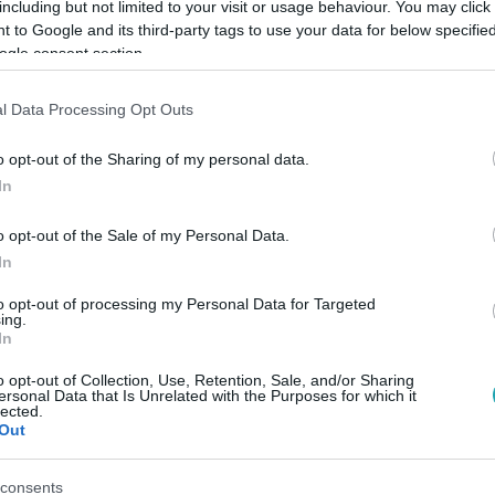
including but not limited to your visit or usage behaviour. You may click 
 to Google and its third-party tags to use your data for below specifi
ogle consent section.
l Data Processing Opt Outs
11:30
o opt-out of the Sharing of my personal data.
ákat várni: így hűtsd le gyorsan az italo
In
hűteni az üdítőt vagy az ásványvizet? Nézz meg 5 egyszerű trü
heted az italokat a nyári hőségben!
o opt-out of the Sale of my Personal Data.
In
to opt-out of processing my Personal Data for Targeted
ing.
In
o opt-out of Collection, Use, Retention, Sale, and/or Sharing
ersonal Data that Is Unrelated with the Purposes for which it
ina elárulta: ez az ő titkos fegyvere a h
lected.
Out
pok mindenkit próbára tesznek, de Wossala Rozina nagyon jól tu
átvészelni a perzselő napokat.
consents