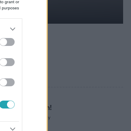
to grant or
ed purposes
dat a hőségben
kköt, amelyekkel
őségriadó idején!
dja, mi kell ahhoz, hogy