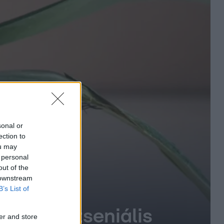
sonal or
ection to
ou may
 personal
out of the
 downstream
B’s List of
övényeid zseniális
er and store