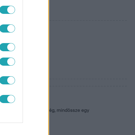
a jégkocka,
k fölé emelkedett,
ék jégkockával
Nincs hozzá másra szükség, mindössze egy