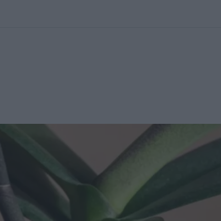
kolett
#
Időjárás
#
RTL műsor
#
Víz
#
Magyar Péter
#
Csillagjeg