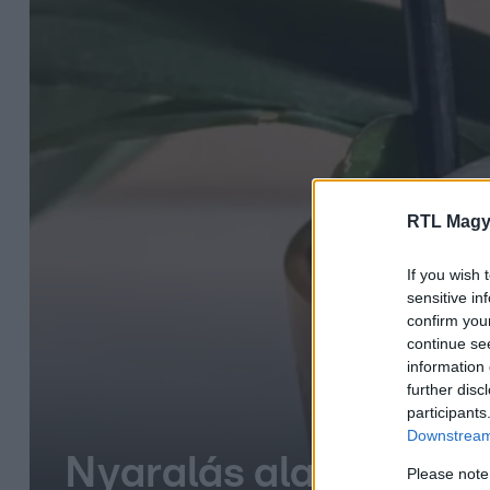
RTL Magy
If you wish 
sensitive in
confirm you
continue se
information 
further disc
participants
Downstream 
Nyaralás alatt sem sz
Please note