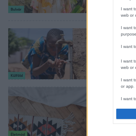
I want t
Bulvár
web or d
I want t
2024. április 28. 18
purpose
Akkora forr
I want 
mint a ken
I want t
Március óta a hő
web or d
ami már több min
Külföld
I want t
or app.
2024. április 13. 14:
I want t
Így simíth
Nálatok is álla
I want t
maréknyi jégkoc
authenti
Életmód