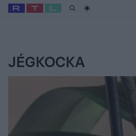
#
Babits Marcella
#
Szellő István
#
Most Wanted
#
Gallusz Ni
JÉGKOCKA