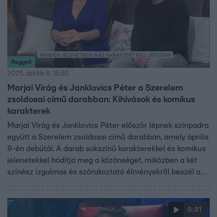
Reggeli
2025. április 8. 15:50
Marjai Virág és Janklovics Péter a Szerelem
zsoldosai című darabban: Kihívások és komikus
karakterek
Marjai Virág és Janklovics Péter először lépnek színpadra
együtt a Szerelem zsoldosai című darabban, amely április
9-én debütál. A darab sokszínű karakterekkel és komikus
jelenetekkel hódítja meg a közönséget, miközben a két
színész izgalmas és szórakoztató élményekről beszél a
közös munkáról és a színházi kihívásokról.
0:31