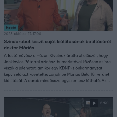
Híradó
2023. október 27. 17:06
Színdarabot készít saját kiállításának betiltásáról
doktor Máriás
A festőművész a Házon Kívülnek árulta el először, hogy
Janklovics Péterrel színész-humoristával közösen színre
viszik a jelenetet, amikor egy KDNP-s önkormányzati
képviselő azt követelte: zárják be Máriás Béla 18. kerületi
kiállítását. A darab mindössze egyszer lesz látható. Az
első, egyben utolsó előadásra a kereszténydemokrata
politikust is meghívták.
6:50