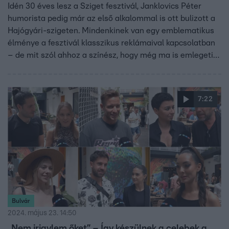
Idén 30 éves lesz a Sziget fesztivál, Janklovics Péter
humorista pedig már az első alkalommal is ott bulizott a
Hajógyári-szigeten. Mindenkinek van egy emblematikus
élménye a fesztivál klasszikus reklámaival kapcsolatban
– de mit szól ahhoz a színész, hogy még ma is emlegetik
a régi videókat? Milyen emlékei vannak a fesztiválokról,
milyen volt konferálni a Nagyszínpadon 2010-ben?
Elmeséli a videóban.
7:22
Bulvár
2024. május 23. 14:50
„Nem irigylem őket” – Így készülnek a celebek a