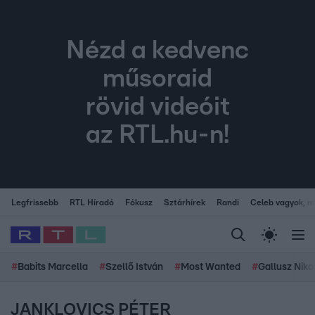
Nézd a kedvenc
műsoraid
rövid videóit
az RTL.hu-n!
Legfrissebb
RTL Híradó
Fókusz
Sztárhírek
Randi
Celeb vagyok, me
#
Babits Marcella
#
Szellő István
#
Most Wanted
#
Gallusz Niko
JANKLOVICS PÉTER