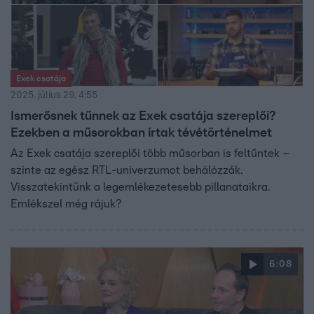
Exek csatája
2025. július 29. 4:55
Ismerősnek tűnnek az Exek csatája szereplői?
Ezekben a műsorokban írtak tévétörténelmet
Az Exek csatája szereplői több műsorban is feltűntek –
szinte az egész RTL-univerzumot behálózzák.
Visszatekintünk a legemlékezetesebb pillanataikra.
Emlékszel még rájuk?
6:08