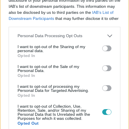
disclosure of your personal information by third parties on the
Ádámot, aki a történtek után biztos nem szeretne újra
IAB’s list of downstream participants. This information may
also be disclosed by us to third parties on the
IAB’s List of
börtönbe kerülni.
Downstream Participants
that may further disclose it to other
third parties.
Please note that this website/app uses one or more Google
Personal Data Processing Opt Outs
3:51
services and may gather and store information including but
not limited to your visit or usage behaviour. You may click to
I want to opt-out of the Sharing of my
personal data.
grant or deny consent to Google and its third-party tags to
Opted In
use your data for below specified purposes in below Google
consent section.
I want to opt-out of the Sale of my
Personal Data.
Opted In
I want to opt-out of processing my
Personal Data for Targeted Advertising.
Opted In
Fókusz
2024. szeptember 13. 18:20
I want to opt-out of Collection, Use,
Istenes Bence 20 méter magasból ugrott le a Fort
Retention, Sale, and/or Sharing of my
Personal Data that Is Unrelated with the
Boyard - Az erőd forgatásán
Purposes for which it was collected.
Opted Out
Eszeveszett játékok találhatóak a Fort Boyard - Az erőd