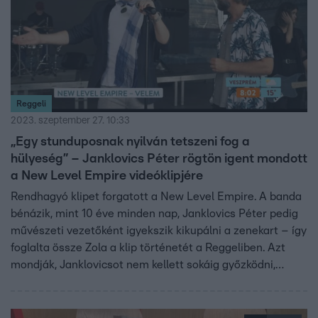
Reggeli
2023. szeptember 27. 10:33
„Egy stunduposnak nyilván tetszeni fog a
hülyeség” – Janklovics Péter rögtön igent mondott
a New Level Empire videóklipjére
Rendhagyó klipet forgatott a New Level Empire. A banda
bénázik, mint 10 éve minden nap, Janklovics Péter pedig
művészeti vezetőként igyekszik kikupálni a zenekart – így
foglalta össze Zola a klip történetét a Reggeliben. Azt
mondják, Janklovicsot nem kellett sokáig győzködni,
azonnal kapható volt a hülyéskedésre.