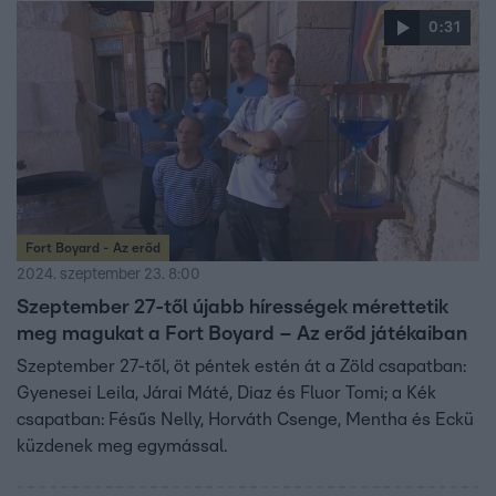
0:31
Fort Boyard - Az erőd
2024. szeptember 23. 8:00
Szeptember 27-től újabb hírességek mérettetik
meg magukat a Fort Boyard – Az erőd játékaiban
Szeptember 27-től, öt péntek estén át a Zöld csapatban:
Gyenesei Leila, Járai Máté, Diaz és Fluor Tomi; a Kék
csapatban: Fésűs Nelly, Horváth Csenge, Mentha és Eckü
küzdenek meg egymással.