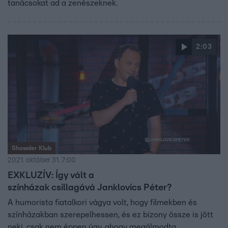
tanácsokat ad a zenészeknek.
2:03
Showder Klub
2021. október 31. 7:00
EXKLUZÍV: Így vált a
színházak csillagává Janklovics Péter?
A humorista fiatalkori vágya volt, hogy filmekben és
színházakban szerepelhessen, és ez bizony össze is jött
neki, csak nem éppen úgy, ahogy megálmodta.