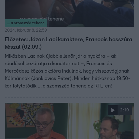
... a szomszéd tehene
2024. február 8. 22:59
Előzetes: Józan Laci karaktere, Francois bosszúra
készül (02.09.)
Miközben Lacinak újabb ellenőr jár a nyakára – aki
ráadásul bezáratja a konditermet –, Francois és
Mercédesz közös akcióra indulnak, hogy visszavágjanak
Kálmánnak (Janklovics Péter). Minden hétköznap 19:50-
kor folytatódik … a szomszéd tehene az RTL-en!
2:19