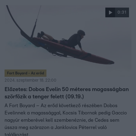
0:31
Fort Boyard - Az erőd
2024. szeptember 18. 22:00
Előzetes: Dobos Evelin 50 méteres magasságban
szörfözik a tenger felett (09.19.)
A Fort Boyard – Az erőd következő részében Dobos
Evelinnek a magassággal, Kocsis Tibornak pedig Gaccio
nagyúr emberével kell szembenéznie, de Cedes sem
ússza meg szárazon a Janklovics Péterrel való
találkozást.