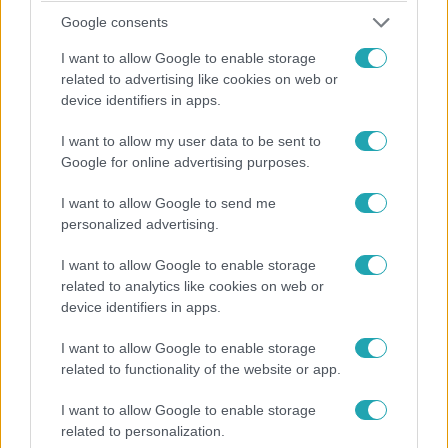
vidámparkjában. Hétfőn önök is szemtanúi lehetnek az
Google consents
élménynek, hogy a celebeknek esnek-kelnek, csúsznak-
I want to allow Google to enable storage
másznak és minden próbán igyekeznek helytállni, hogy
related to advertising like cookies on web or
eljussanak a kincstárig. Egy etapban két csapat fogja
device identifiers in apps.
összemérni a tudását, bátorságát és ügyességét.
Szeptember 16-tól a kék csapat színeiben láthatják:
I want to allow my user data to be sent to
Frohner Fecót, Németh Kristófot, Bódi Sylvit és Noé
Google for online advertising purposes.
Viktort. Zöld színben pedig Varga Ádámot, Dobos Evelint,
I want to allow Google to send me
Kocsis Tibót és Janicsák Vecát.
personalized advertising.
I want to allow Google to enable storage
related to analytics like cookies on web or
device identifiers in apps.
I want to allow Google to enable storage
related to functionality of the website or app.
Fort Boyard - Az erőd
2024. szeptember 3. 8:09
I want to allow Google to enable storage
Szeptember 16-án indul A Fort Boyard – Az erőd
related to personalization.