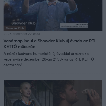
Showder Klub
2025. december 22. 8:00
Vasárnap indul a Showder Klub új évada az RTL
KETTŐ műsorán
A nézők kedvenc humoristái új évaddal érkeznek a
képernyőre december 28-án 21:30-kor az RTL KETTŐ
csatornán!