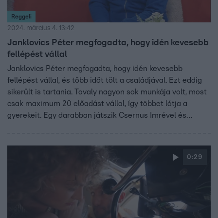
Reggeli
2024. március 4. 13:42
Janklovics Péter megfogadta, hogy idén kevesebb
fellépést vállal
Janklovics Péter megfogadta, hogy idén kevesebb
fellépést vállal, és több időt tölt a családjával. Ezt eddig
sikerült is tartania. Tavaly nagyon sok munkája volt, most
csak maximum 20 előadást vállal, így többet látja a
gyerekeit. Egy darabban játszik Csernus Imrével és
Stefanovics Angélával. De játszik a Jurányiban, a Férfiak
szexuális világa című darabban is. Elek Péterrel pedig a
Zenebu@ikban énekel együtt.
0:29