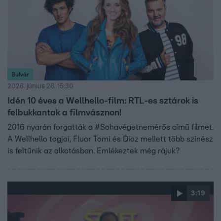
Bulvár
2026. június 26. 15:30
Idén 10 éves a Wellhello-film: RTL-es sztárok is
felbukkantak a filmvásznon!
2016 nyarán forgatták a #Sohavégetnemérős című filmet.
A Wellhello tagjai, Fluor Tomi és Diaz mellett több színész
is feltűnik az alkotásban. Emlékeztek még rájuk?
3:19