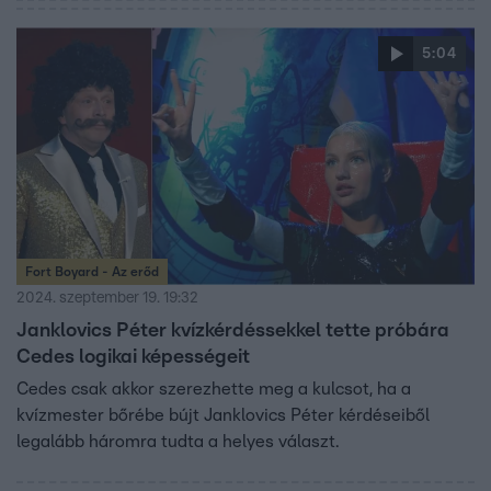
5:04
Fort Boyard - Az erőd
2024. szeptember 19. 19:32
Janklovics Péter kvízkérdéssekkel tette próbára
Cedes logikai képességeit
Cedes csak akkor szerezhette meg a kulcsot, ha a
kvízmester bőrébe bújt Janklovics Péter kérdéseiből
legalább háromra tudta a helyes választ.