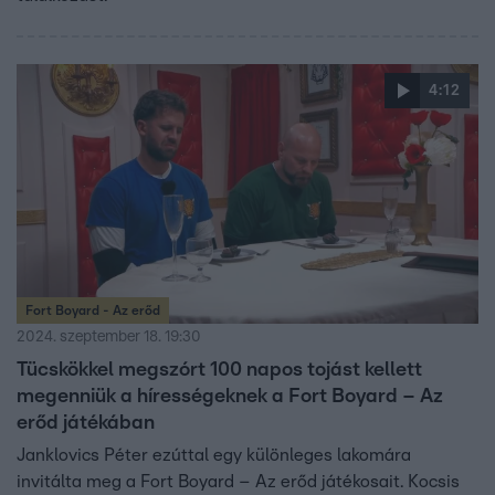
4:12
Fort Boyard - Az erőd
2024. szeptember 18. 19:30
Tücskökkel megszórt 100 napos tojást kellett
megenniük a hírességeknek a Fort Boyard – Az
erőd játékában
Janklovics Péter ezúttal egy különleges lakomára
invitálta meg a Fort Boyard – Az erőd játékosait. Kocsis