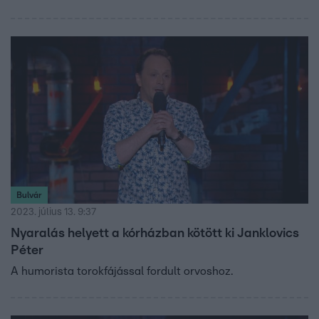
estje, amiben a férfi-női kapcsolat hátulütőit „tárgyalják”
ki.
Bulvár
2023. július 13. 9:37
Nyaralás helyett a kórházban kötött ki Janklovics
Péter
A humorista torokfájással fordult orvoshoz.