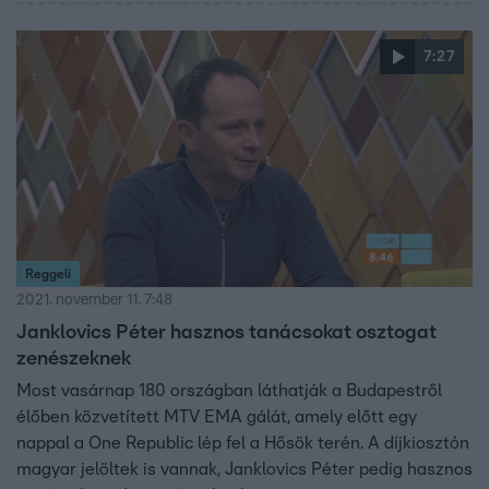
7:27
Reggeli
2021. november 11. 7:48
Janklovics Péter hasznos tanácsokat osztogat
zenészeknek
Most vasárnap 180 országban láthatják a Budapestről
élőben közvetített MTV EMA gálát, amely előtt egy
nappal a One Republic lép fel a Hősök terén. A díjkiosztón
magyar jelöltek is vannak, Janklovics Péter pedig hasznos