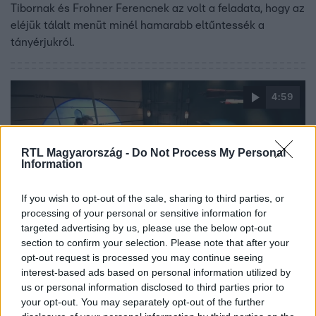
Tibornak és Frohner Ferencnek az volt a feladata, hogy az
eléjük tálalt menüt minél hamarabb eltűntessék a
tányérjukról.
4:59
RTL Magyarország -
Do Not Process My Personal
Information
If you wish to opt-out of the sale, sharing to third parties, or
processing of your personal or sensitive information for
targeted advertising by us, please use the below opt-out
Fort Boyard - Az erőd
section to confirm your selection. Please note that after your
2024. szeptember 17. 19:23
opt-out request is processed you may continue seeing
interest-based ads based on personal information utilized by
Janklovics Péter vadnyugati módra leckéztette
us or personal information disclosed to third parties prior to
meg Varga Ádámot
your opt-out. You may separately opt-out of the further
Janklovics Péter cowboyként leckéztette meg Varga