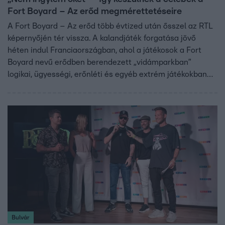
Fort Boyard – Az erőd megmérettetéseire
A Fort Boyard – Az erőd több évtized után ősszel az RTL
képernyőjén tér vissza. A kalandjáték forgatása jövő
héten indul Franciaországban, ahol a játékosok a Fort
Boyard nevű erődben berendezett „vidámparkban”
logikai, ügyességi, erőnléti és egyéb extrém játékokban
küzdenek majd egymással. Az rtl.hu arról kérdezte a
versenyző celebeket, hogy hogyan készülnek a rájuk váró
megmérettetésekre, milyen fóbiákkal küzdenek, és hogy
milyen típusú játékokat várnak a leginkább.
Bulvár