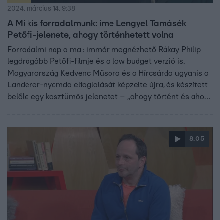
2024. március 14. 9:38
A Mi kis forradalmunk: íme Lengyel Tamásék
Petőfi-jelenete, ahogy történhetett volna
Forradalmi nap a mai: immár megnézhető Rákay Philip
legdrágább Petőfi-filmje és a low budget verzió is.
Magyarország Kedvenc Műsora és a Hírcsárda ugyanis a
Landerer-nyomda elfoglalását képzelte újra, és készített
belőle egy kosztümös jelenetet – „ahogy történt és ahogy
történhetett volna”.
8:05