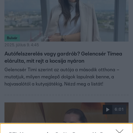
Bulvár
2025. július 9. 4:45
Autófelszerelés vagy gardrób? Gelencsér Tímea
elárulta, mit rejt a kocsija nyáron
Gelencsér Timi szerint az autója a második otthona –
mutatjuk, milyen meglepő dolgok lapulnak benne, a
hajvasalótól a kutyajátékig. Nézd meg a listát!
6:01