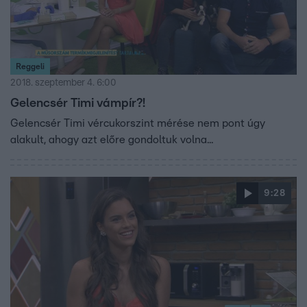
Reggeli
2018. szeptember 4. 6:00
Gelencsér Timi vámpír?!
Gelencsér Timi vércukorszint mérése nem pont úgy
alakult, ahogy azt előre gondoltuk volna...
9:28