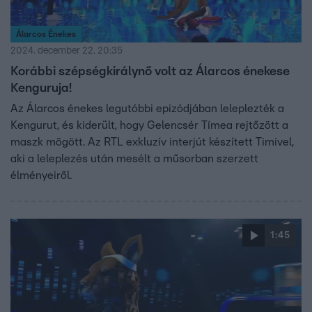
Álarcos Énekes
2024. december 22. 20:35
Korábbi szépségkirálynő volt az Álarcos énekese
Kenguruja!
Az Álarcos énekes legutóbbi epizódjában leleplezték a
Kengurut, és kiderült, hogy Gelencsér Tímea rejtőzött a
maszk mögött. Az RTL exkluzív interjút készített Timivel,
aki a leleplezés után mesélt a műsorban szerzett
élményeiről.
1:45