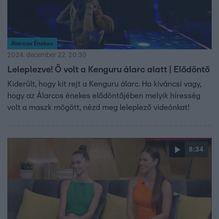
Álarcos Énekes
2024. december 22. 20:30
Leleplezve! Ő volt a Kenguru álarc alatt | Elődöntő
Kiderült, hogy kit rejt a Kenguru álarc. Ha kíváncsi vagy,
hogy az Álarcos énekes elődöntőjében melyik híresség
volt a maszk mögött, nézd meg leleplező videónkat!
8:34