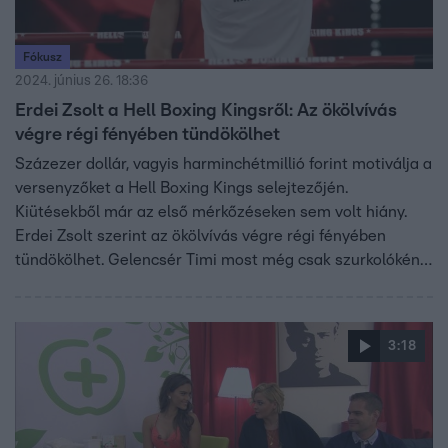
Fókusz
2024. június 26. 18:36
Erdei Zsolt a Hell Boxing Kingsről: Az ökölvívás
végre régi fényében tündökölhet
Százezer dollár, vagyis harminchétmillió forint motiválja a
versenyzőket a Hell Boxing Kings selejtezőjén.
Kiütésekből már az első mérkőzéseken sem volt hiány.
Erdei Zsolt szerint az ökölvívás végre régi fényében
tündökölhet. Gelencsér Timi most még csak szurkolóként
figyelte az eseményeket, de az őszi bokszgálán ő lesz a
műsorvezető Árpa Attilával közösen, és a versenyzőkkel
is sokszor fognak interjúzni. Hogy hogyan készül a
3:18
megmérettetésre, kiderül a fenti riportból.