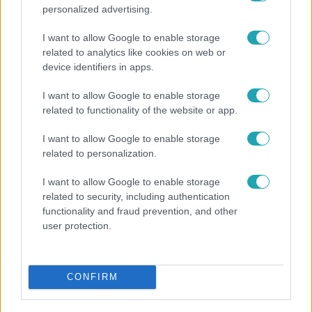
personalized advertising.
I want to allow Google to enable storage
related to analytics like cookies on web or
device identifiers in apps.
Bulvár
I want to allow Google to enable storage
2025. február 20. 12:56
related to functionality of the website or app.
Ő Gelencsér Tímea vőlegénye! A jóképű vállalkozó
a Cápák közöttben is szerepelt
I want to allow Google to enable storage
related to personalization.
Gelencsér Tímea menyasszony lett. Bemutatjuk a
vőlegényét, Simon Mátyást, aki a Cápák közöttben is
I want to allow Google to enable storage
szerepelt. Kicsoda a vállalkozó? Miből él? Íme a részletek!
related to security, including authentication
functionality and fraud prevention, and other
user protection.
CONFIRM