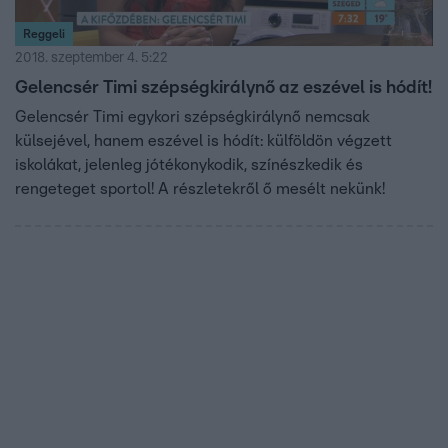
Reggeli
2018. szeptember 4. 5:22
Gelencsér Timi szépségkirálynő az eszével is hódít!
Gelencsér Timi egykori szépségkirálynő nemcsak
külsejével, hanem eszével is hódít: külföldön végzett
iskolákat, jelenleg jótékonykodik, színészkedik és
rengeteget sportol! A részletekről ő mesélt nekünk!