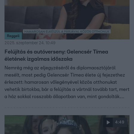
Reggeli
2025. szeptember 24. 10:49
Felújítás és autóverseny: Gelencsér Tímea
életének izgalmas időszaka
Nemrég még az eljegyzéséről és diplomaosztójáról
mesélt, most pedig Gelencsér Tímea élete új fejezethez
érkezett: hamarosan vőlegényével közös otthonukat
vehetik birtokba, bár a felújítás a vártnál tovább tart, mert
a ház sokkal rosszabb állapotban van, mint gondolták.
Jövőre esküvőt terveznek, a dátum már megvan. Timi
nemrég Angliában az ELMS autóversenyen is részt vett,
ennek kapcsán elmesélte mennyire imádja az autókat és
4:49
a vezetést.