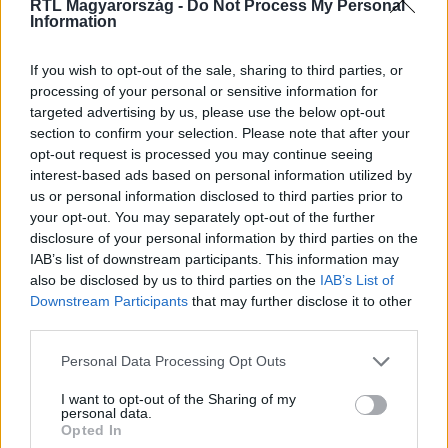
RTL Magyarország -
Do Not Process My Personal
Information
If you wish to opt-out of the sale, sharing to third parties, or
processing of your personal or sensitive information for
targeted advertising by us, please use the below opt-out
Reggeli
section to confirm your selection. Please note that after your
2025. május 30. 8:46
opt-out request is processed you may continue seeing
Először házfelújítás, aztán esküvő – Gelencsér
interest-based ads based on personal information utilized by
us or personal information disclosed to third parties prior to
Timiék nagy nyári projektje
your opt-out. You may separately opt-out of the further
Gelencsér Timi idén nyáron nem csak a diplomája
disclosure of your personal information by third parties on the
megszerzésére fókuszál, de a házfelújítás izgalmai is
IAB’s list of downstream participants. This information may
lekötik. Szakdolgozatában a lineáris tévé és a streaming
also be disclosed by us to third parties on the
IAB’s List of
fogyasztási szokásait elemezte, és arra jutott, hogy a
Downstream Participants
that may further disclose it to other
third parties.
tévé még korántsem ment ki a divatból. A vőlegényével,
Matyival már lánykérés is volt, de az esküvő még várat
Please note that this website/app uses one or more Google
Personal Data Processing Opt Outs
magára a felújítás miatt.
services and may gather and store information including but
not limited to your visit or usage behaviour. You may click to
I want to opt-out of the Sharing of my
8:28
personal data.
grant or deny consent to Google and its third-party tags to
Opted In
use your data for below specified purposes in below Google