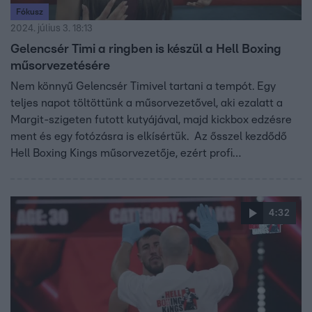
Fókusz
2024. július 3. 18:13
Gelencsér Timi a ringben is készül a Hell Boxing
műsorvezetésére
Nem könnyű Gelencsér Timivel tartani a tempót. Egy
teljes napot töltöttünk a műsorvezetővel, aki ezalatt a
Margit-szigeten futott kutyájával, majd kickbox edzésre
ment és egy fotózásra is elkísértük. Az ősszel kezdődő
Hell Boxing Kings műsorvezetője, ezért profi
bokszmeccsek nézésével tölti szabadidejét.
4:32