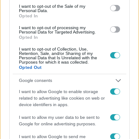
consent section.
I want to opt-out of the Sale of my
Personal Data.
Opted In
I want to opt-out of processing my
Personal Data for Targeted Advertising.
Opted In
Reggeli
I want to opt-out of Collection, Use,
Retention, Sale, and/or Sharing of my
2025. február 24. 10:30
Personal Data that Is Unrelated with the
Purposes for which it was collected.
Gelencsér Timi az eljegyzése részleteiről mesélt
Opted Out
Sűrű de rendkivül csodálatos időszakon van túl Gelencsér
Google consents
Timea. A mai reggeliben mesélt nekünk a lánykérésről,
mindennapjairól, és párjával közös terveikről.
I want to allow Google to enable storage
related to advertising like cookies on web or
device identifiers in apps.
I want to allow my user data to be sent to
Google for online advertising purposes.
I want to allow Google to send me