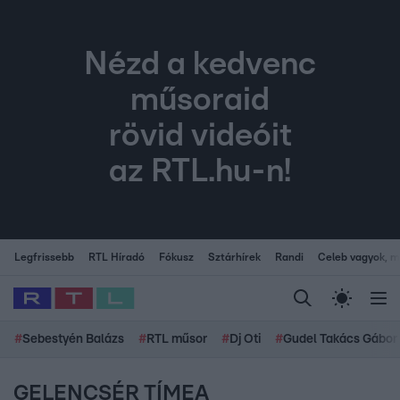
Nézd a kedvenc
műsoraid
rövid videóit
az RTL.hu-n!
Legfrissebb
RTL Híradó
Fókusz
Sztárhírek
Randi
Celeb vagyok, me
#
Sebestyén Balázs
#
RTL műsor
#
Dj Oti
#
Gudel Takács Gábor
GELENCSÉR TÍMEA