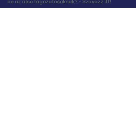
be az alsó tagozatosoknak? - Szavazz itt!