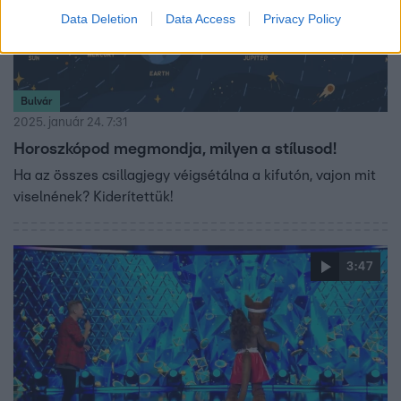
Data Deletion
Data Access
Privacy Policy
Bulvár
2025. január 24. 7:31
Horoszkópod megmondja, milyen a stílusod!
Ha az összes csillagjegy véigsétálna a kifutón, vajon mit
viselnének? Kiderítettük!
3:47