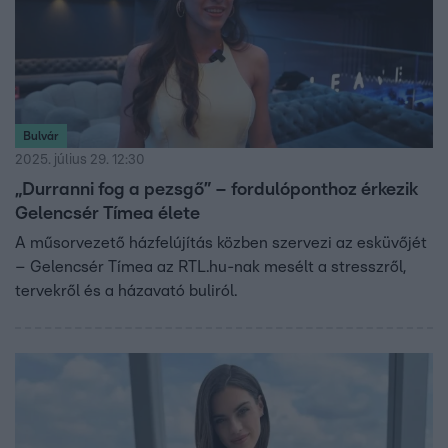
Bulvár
2025. július 29. 12:30
„Durranni fog a pezsgő” – fordulóponthoz érkezik
Gelencsér Tímea élete
A műsorvezető házfelújítás közben szervezi az esküvőjét
– Gelencsér Tímea az RTL.hu-nak mesélt a stresszről,
tervekről és a házavató buliról.