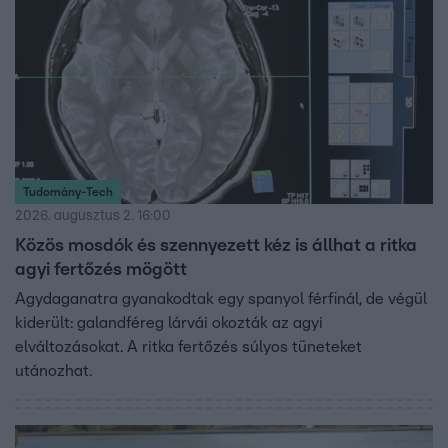
Tudomány-Tech
2026. augusztus 2. 16:00
Közös mosdók és szennyezett kéz is állhat a ritka
agyi fertőzés mögött
Agydaganatra gyanakodtak egy spanyol férfinál, de végül
kiderült: galandféreg lárvái okozták az agyi
elváltozásokat. A ritka fertőzés súlyos tüneteket
utánozhat.