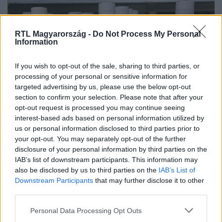
RTL Magyarország -
Do Not Process My Personal
Information
If you wish to opt-out of the sale, sharing to third parties, or
processing of your personal or sensitive information for
targeted advertising by us, please use the below opt-out
section to confirm your selection. Please note that after your
Külföld
opt-out request is processed you may continue seeing
2024. március 23. 15:55
interest-based ads based on personal information utilized by
Férgek költöztek egy férfi testébe, miután
us or personal information disclosed to third parties prior to
kígyóepehólyagot evett
your opt-out. You may separately opt-out of the further
disclosure of your personal information by third parties on the
A férfi megette egy kígyó epehólyagját, majd lekísérte
IAB’s list of downstream participants. This information may
borral. Arra nem számított, hogy galandférgek jutottak
also be disclosed by us to third parties on the
IAB’s List of
így a szervezetébe.
Downstream Participants
that may further disclose it to other
third parties.
Please note that this website/app uses one or more Google
Personal Data Processing Opt Outs
services and may gather and store information including but