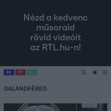
Nézd a kedvenc
műsoraid
rövid videóit
az RTL.hu-n!
Legfrissebb
RTL Híradó
Fókusz
Sztárhírek
Randi
Celeb vagyok, me
#
Babits Marcella
#
Szellő István
#
Most Wanted
#
Gallusz Niko
GALANDFÉREG