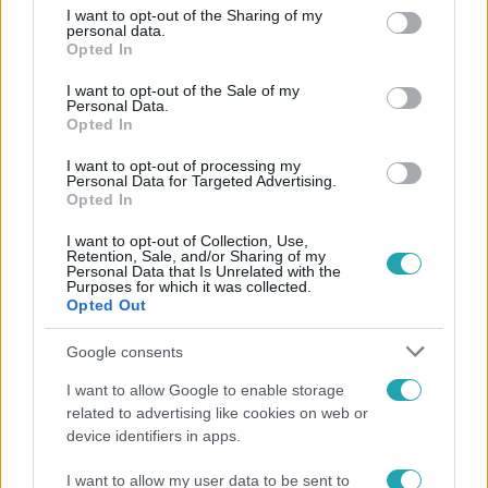
not limited to your visit or usage behaviour. You may click to
I want to opt-out of the Sharing of my
personal data.
grant or deny consent to Google and its third-party tags to
Opted In
use your data for below specified purposes in below Google
consent section.
I want to opt-out of the Sale of my
Personal Data.
Opted In
I want to opt-out of processing my
Personal Data for Targeted Advertising.
Opted In
Tudomány-Tech
2024. március 14. 20:12
I want to opt-out of Collection, Use,
Retention, Sale, and/or Sharing of my
Rosszul átsütött bacont evett egy férfi, borzalmas
Personal Data that Is Unrelated with the
Purposes for which it was collected.
dolog történt vele
Opted Out
Fejfájással ment orvoshoz egy amerikai férfi, majd
Google consents
kiderült, hogy férgek élnek az agyában.
I want to allow Google to enable storage
related to advertising like cookies on web or
device identifiers in apps.
I want to allow my user data to be sent to