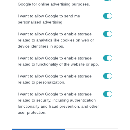
Google for online advertising purposes.
I want to allow Google to send me
personalized advertising.
I want to allow Google to enable storage
related to analytics like cookies on web or
device identifiers in apps.
Külföld
2023. május 5. 8:45
I want to allow Google to enable storage
Sokkoló röntgenkép: így fest egy
related to functionality of the website or app.
galandféreglárvákkal csúnyán megfertőzött
emberi szervezet
I want to allow Google to enable storage
related to personalization.
A galandféreg lárváinak több tucat maradványát találták
meg a páciensben.
I want to allow Google to enable storage
related to security, including authentication
functionality and fraud prevention, and other
user protection.