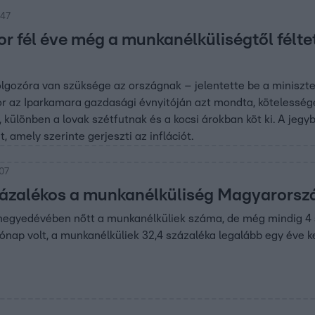
:47
or fél éve még a munkanélküliségtől félt
gozóra van szüksége az országnak – jelentette be a miniszter
r az Iparkamara gazdasági évnyitóján azt mondta, kötelesség
 különben a lovak szétfutnak és a kocsi árokban köt ki. A jeg
t, amely szerinte gerjeszti az inflációt.
:07
zázalékos a munkanélküliség Magyarors
 negyedévében nőtt a munkanélküliek száma, de még mindig 4 
ónap volt, a munkanélküliek 32,4 százaléka legalább egy éve ker