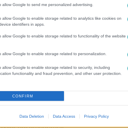
lküliek legalább harmada semmilyen
to allow Google to send me personalized advertising.
em kap az államtól
o allow Google to enable storage related to analytics like cookies on
g viszont csökkent, a foglalkoztatottság pedig nőtt a friss
evice identifiers in apps.
o allow Google to enable storage related to functionality of the website
32
o allow Google to enable storage related to personalization.
 munkanélküliek száma,
gyták ott a közszférát
o allow Google to enable storage related to security, including
cation functionality and fraud prevention, and other user protection.
ek a munkanélküliségtől.
CONFIRM
49
Data Deletion
Data Access
Privacy Policy
szló: A tanároknak ott a szabad nyár,
égykor hazamehetnek