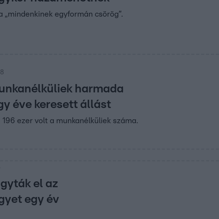
za „mindenkinek egyformán csörög”.
28
unkanélküliek harmada
y éve keresett állást
 196 ezer volt a munkanélküliek száma.
8
gyták el az
yet egy év