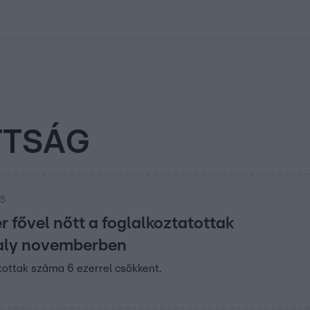
kolett
#
Időjárás
#
RTL műsor
#
Víz
#
Magyar Péter
#
Csillagjeg
TTSÁG
25
r fővel nőtt a foglalkoztatottak
aly novemberben
tottak száma 6 ezerrel csökkent.