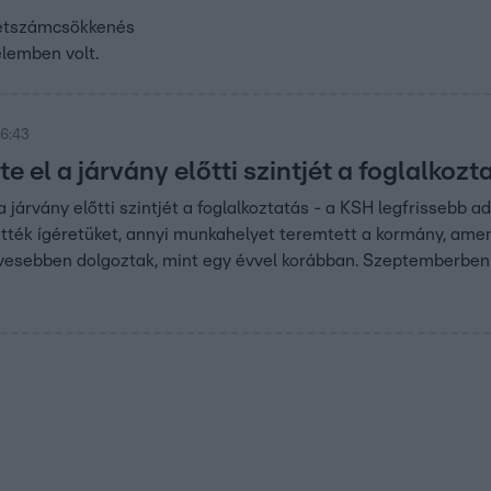
létszámcsökkenés
elemben volt.
16:43
 el a járvány előtti szintjét a foglalkozt
 járvány előtti szintjét a foglalkoztatás - a KSH legfrissebb 
ették ígéretüket, annyi munkahelyet teremtett a kormány, amen
evesebben dolgoztak, mint egy évvel korábban. Szeptemberben