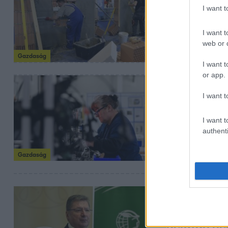
A munkané
I want 
ellátást n
I want t
A munkanélkülisé
web or d
adatok szerint.
Gazdaság
I want t
or app.
2022. május 26. 7:
I want t
Csökkent a
ötezren ha
I want t
authenti
Mégis sokan féln
Gazdaság
2022. május 26. 4:
Parragh Lá
délután n