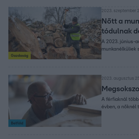
2023. szeptember 2
Nőtt a mun
tódulnak d
A 2023. június-a
munkanélküliek s
Gazdaság
2023. augusztus 25.
Megsokszo
A férfiaknál töb
évben, a nőknél 
Belföld