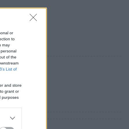
sonal or
ection to
ou may
 personal
out of the
 downstream
B’s List of
er and store
to grant or
ed purposes