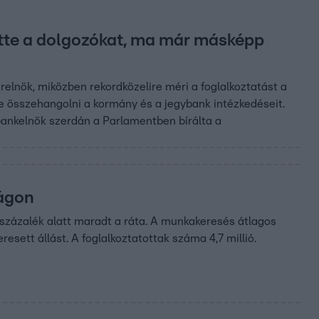
ette a dolgozókat, ma már másképp
elnök, miközben rekordközelire méri a foglalkoztatást a
e összehangolni a kormány és a jegybank intézkedéseit.
ybankelnök szerdán a Parlamentben bírálta a
zágon
százalék alatt maradt a ráta. A munkakeresés átlagos
esett állást. A foglalkoztatottak száma 4,7 millió.