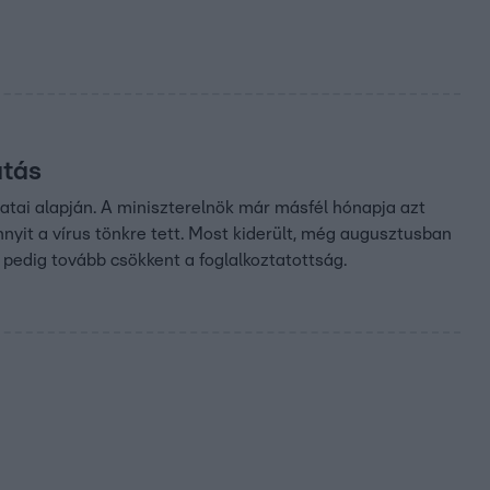
atás
adatai alapján. A miniszterelnök már másfél hónapja azt
nyit a vírus tönkre tett. Most kiderült, még augusztusban
 pedig tovább csökkent a foglalkoztatottság.