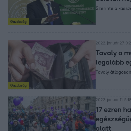
Szerinte a kass
Gazdaság
2022. január 27. 9:
Tavaly a m
legalább eg
Tavaly átlagosan
Gazdaság
2022. január 11. 5:1
17 ezren ha
egészségüg
alatt