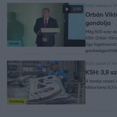
2023. március 9. 17
2:55
Orbán Vikt
gondolja
Még 500 ezer dol
KSH. Orbán Vikto
Híradó
Úgy fogalmazott,
gazdaságpolitiká
2023. január 27. 10
KSH: 3,9 s
A tavalyi utolsó
időtartama 9,3 h
Gazdaság