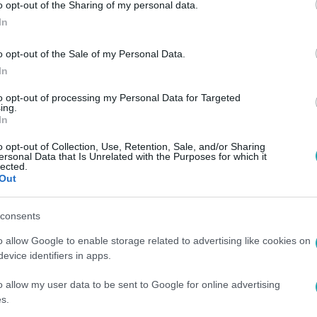
o opt-out of the Sharing of my personal data.
kanélküli, kevesebben dolgoznak a friss
In
tottsági adatok szerint
o opt-out of the Sale of my Personal Data.
t a munkanélküliek száma szeptemberben.
In
to opt-out of processing my Personal Data for Targeted
ing.
In
. 9:16
o opt-out of Collection, Use, Retention, Sale, and/or Sharing
ersonal Data that Is Unrelated with the Purposes for which it
i évben elbocsátásokat
lected.
Out
agyar cégek negyede
szágból mindössze két országban jeleznek
consents
glalkoztatásban.
o allow Google to enable storage related to advertising like cookies on
evice identifiers in apps.
o allow my user data to be sent to Google for online advertising
6
s.