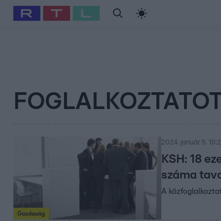
#
Babits Marcella
#
Szellő István
#
Most Wanted
#
Gallusz Ni
FOGLALKOZTATO
2024. január 5. 10:
KSH: 18 eze
száma tav
A közfoglalkozta
Gazdaság