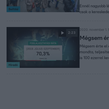
Ennél nagyobb 
Belföld
csak a keresked
2020. november 1. 
2:23
Mégsem érte
Mégsem érte el a
mondta, teljesít
is 100 ezerrel k
Híradó