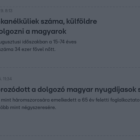
9. 8:13
kanélküliek száma, külföldre
olgozni a magyarok
ugusztusi időszakban a 15-74 éves
záma 34 ezer fővel nőtt.
 11:34
rozódott a dolgozó magyar nyugdíjasok
b mint háromszorosára emelkedett a 65 év feletti foglalkoztat
több mint négyszeresére.