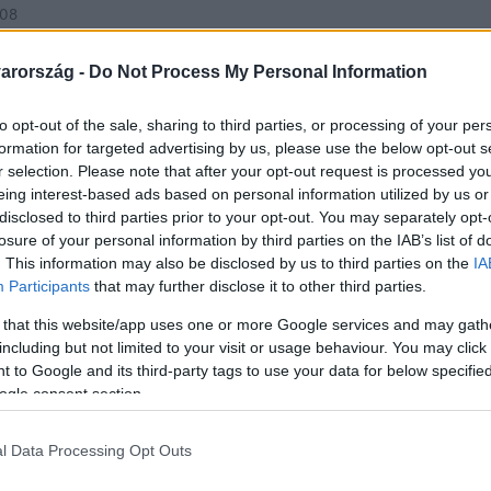
:08
kaidőben dolgozik a kisgyermekes anyák
arország -
Do Not Process My Personal Information
Magyarországon
 kevésbé elterjedt a körükben.
to opt-out of the sale, sharing to third parties, or processing of your per
formation for targeted advertising by us, please use the below opt-out s
r selection. Please note that after your opt-out request is processed y
eing interest-based ads based on personal information utilized by us or
disclosed to third parties prior to your opt-out. You may separately opt-
losure of your personal information by third parties on the IAB’s list of
 9:19
. This information may also be disclosed by us to third parties on the
IA
Participants
that may further disclose it to other third parties.
válság, de a munkanélküliség még nem
 that this website/app uses one or more Google services and may gath
including but not limited to your visit or usage behaviour. You may click 
tlagos időtartama 9,1 hónap volt, a munkanélküliek 32,1
 to Google and its third-party tags to use your data for below specifi
bb egy éve keresett állást.
ogle consent section.
l Data Processing Opt Outs
:38