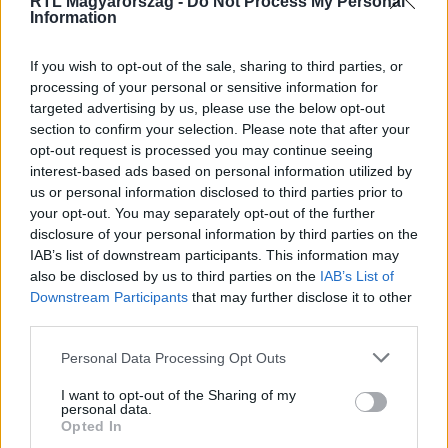
pozitív
RTL Magyarország -
Do Not Process My Personal
Information
Tömegesen tesztelte a Baranya megyei Pécsvárad lakóit
az önkormányzat, a tesztek fele pozitív lett. Erről elsőként
If you wish to opt-out of the sale, sharing to third parties, or
az ATV Híradója számolt be. Közben a Nemzeti
processing of your personal or sensitive information for
Népegészségügyi Központ főosztályvezetője arról
targeted advertising by us, please use the below opt-out
beszélt mai tájékoztatóján, 27 százalékkal csökkent az
section to confirm your selection. Please note that after your
országban az új fertőzöttek száma múlt héten. A kormány
opt-out request is processed you may continue seeing
interest-based ads based on personal information utilized by
tanácsadó testületéhez tartozó matematikus szerint
us or personal information disclosed to third parties prior to
nyárig még komoly terhelés vár az egészségügyre.
4:22
your opt-out. You may separately opt-out of the further
disclosure of your personal information by third parties on the
IAB’s list of downstream participants. This information may
also be disclosed by us to third parties on the
IAB’s List of
Downstream Participants
that may further disclose it to other
third parties.
Please note that this website/app uses one or more Google
Personal Data Processing Opt Outs
services and may gather and store information including but
not limited to your visit or usage behaviour. You may click to
I want to opt-out of the Sharing of my
personal data.
Fókusz
grant or deny consent to Google and its third-party tags to
Opted In
2021. március 22. 18:06
use your data for below specified purposes in below Google