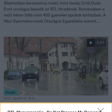
Államokban koronavírus miatt, mint tavaly. Erről Duda
Ernő virológus beszélt az RTL Híradónak. Romániában a
múlt héten több mint 400 gyereket ápoltak kórházban. A
Házi Gyermekorvosok Országos Egyesülete szerint
Magyarországon még nem ez a helyzet, de ez bármikor
változhat, mert a delta variáns azonos arányban fertőz
gyerekeket és felnőtteket.
2:01
Híradó
2021. április 14. 16:12
Tömeges tesztelés Pécsváradon: a tesztek fele