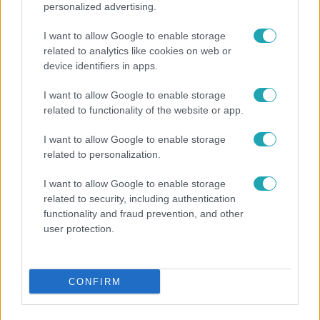
volt a legtöbb új fertőzött
personalized advertising.
Újra rekordot döntött a koronavírus-fertőzöttek száma
I want to allow Google to enable storage
Magyarországon, tegnap 2066 új esetet regisztráltak. A
related to analytics like cookies on web or
Telex kiszámolta, hogy az elmúlt 7 napban Nógrád, Vas és
device identifiers in apps.
Győr-Moson-Sopron megyében találták a legtöbb új
esetet lakosságarányosan. Németország már 15 magyar
I want to allow Google to enable storage
megyét kockázatosként tart nyilván. A kormány továbbra
related to functionality of the website or app.
is úgy gondolja, hogy jól állunk európai viszonylatban, de
I want to allow Google to enable storage
konkrét területi adatokat még a polgármesterekkel sem
2:08
related to personalization.
osztanak meg.
I want to allow Google to enable storage
related to security, including authentication
functionality and fraud prevention, and other
user protection.
CONFIRM
Híradó
2020. szeptember 10. 16:30