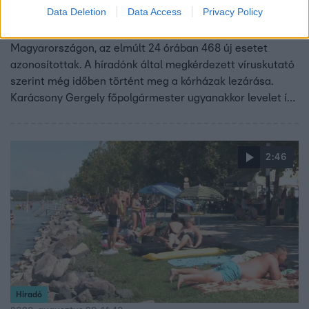
Országos látogatási tilalom a kórházakban
Data Deletion
Data Access
Privacy Policy
Átlépte a tízezret a koronavírus-fertőzöttek száma
Magyarországon, az elmúlt 24 órában 468 új esetet
azonosítottak. A híradónk által megkérdezett víruskutató
szerint még időben történt meg a kórházak lezárása.
Karácsony Gergely főpolgármester ugyanakkor levelet írt
Orbán Viktornak, amelyben újabb lépéseket sürget,
elsősorban tömeges teszteléseket szeretne.
2:46
Híradó