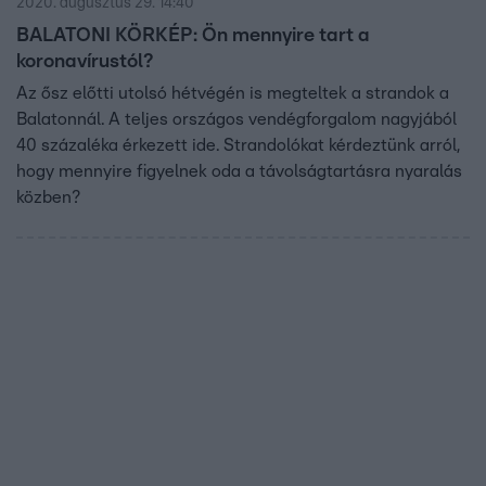
2020. augusztus 29. 14:40
BALATONI KÖRKÉP: Ön mennyire tart a
koronavírustól?
Az ősz előtti utolsó hétvégén is megteltek a strandok a
Balatonnál. A teljes országos vendégforgalom nagyjából
40 százaléka érkezett ide. Strandolókat kérdeztünk arról,
hogy mennyire figyelnek oda a távolságtartásra nyaralás
közben?