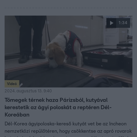
1:34
Videó
2024. augusztus 13. 9:40
Tömegek térnek haza Párizsból, kutyával
kerestetik az ágyi poloskát a reptéren Dél-
Koreában
Dél-Korea ágyipoloska-kereső kutyát vet be az Incheon
nemzetközi repülőtéren, hogy csökkentse az apró rovarok