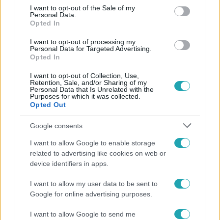
consent section.
Már a fiatalokat sem kíméli a koronavírus
I want to opt-out of the Sale of my
Personal Data.
Már a fiatalokat sem kíméli a vírus. Gyorsabban terjed,
Opted In
erősebb, ezért egyre többen kerülnek kórházba és
I want to opt-out of processing my
halhatnak meg váratlanul.
Personal Data for Targeted Advertising.
Opted In
I want to opt-out of Collection, Use,
Retention, Sale, and/or Sharing of my
2:52
Personal Data that Is Unrelated with the
Purposes for which it was collected.
Opted Out
Google consents
I want to allow Google to enable storage
related to advertising like cookies on web or
device identifiers in apps.
Híradó
I want to allow my user data to be sent to
Google for online advertising purposes.
2020. október 23. 16:27
Nógrád, Vas és Győr-Moson-Sopron megyében
I want to allow Google to send me