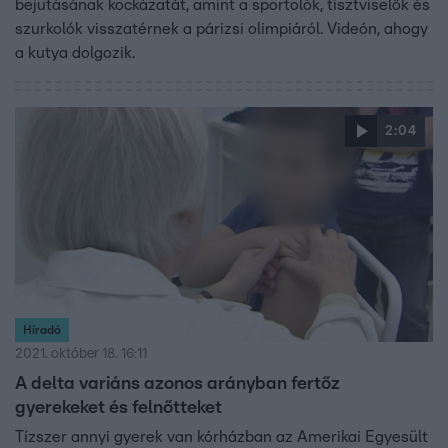
bejutásának kockázatát, amint a sportolók, tisztviselők és
szurkolók visszatérnek a párizsi olimpiáról. Videón, ahogy
a kutya dolgozik.
2:04
Híradó
2021. október 18. 16:11
A delta variáns azonos arányban fertőz
gyerekeket és felnőtteket
Tízszer annyi gyerek van kórházban az Amerikai Egyesült