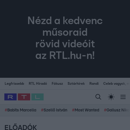
Nézd a kedvenc
műsoraid
rövid videóit
az RTL.hu-n!
Legfrissebb
RTL Híradó
Fókusz
Sztárhírek
Randi
Celeb vagyok, me
#
Babits Marcella
#
Szellő István
#
Most Wanted
#
Gallusz Niko
ELŐADÓK