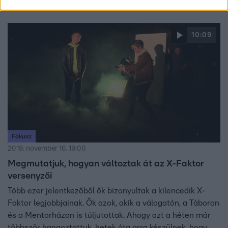
Ahogy arról többször is beszámoltunk, felzúdult a zenei
szakma amikor kiderült, a koronavírus miatt valószínűleg
augusztus 15-e után sem lehet majd koncerteket tartani,
10:09
miközben például futballmeccset lehet szurkolók előtt
rendezni.
Fókusz
2019. november 16. 19:00
Megmutatjuk, hogyan változtak át az X-Faktor
versenyzői
Több ezer jelentkezőből ők bizonyultak a kilencedik X-
Faktor legjobbjainak. Ők azok, akik a válogatón, a Táboron
és a Mentorházon is túljutottak. Ahogy azt a héten már
többször hangoztattuk, hetek óta arra készülnek, hogy