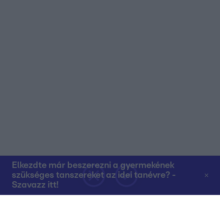
Elkezdte már beszerezni a gyermekének
szükséges tanszereket az idei tanévre? -
Szavazz itt!