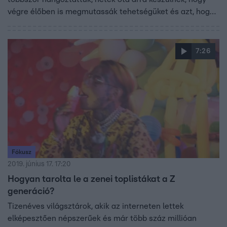
végre élőben is megmutassák tehetségüket és azt, hogy
mennyit fejlődtek, mióta először színpadra álltak a
műsorban.
7:26
Fókusz
2019. június 17. 17:20
Hogyan tarolta le a zenei toplistákat a Z
generáció?
Tizenéves világsztárok, akik az interneten lettek
elképesztően népszerűek és már több száz millióan