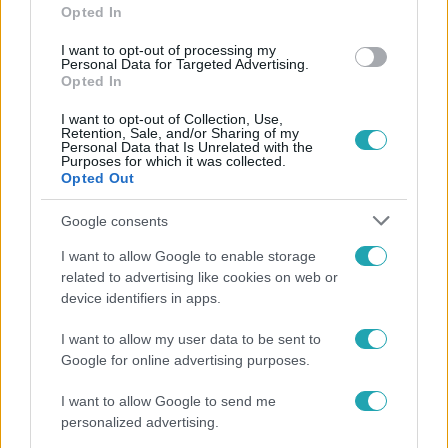
Péter és Trokán Nóra adja elő élete fontos dalát, utána
Opted In
pedig az évad végén két meglepetés vendég következik.
I want to opt-out of processing my
Personal Data for Targeted Advertising.
Opted In
I want to opt-out of Collection, Use,
Retention, Sale, and/or Sharing of my
Personal Data that Is Unrelated with the
Purposes for which it was collected.
Opted Out
Fókusz
2020. december 4. 18:15
Google consents
Online rendezték meg a legutóbbi Stretch
I want to allow Google to enable storage
konferenciát a koronavírus miatt
related to advertising like cookies on web or
A koronavírus miatt online rendezték meg a legutóbbi
device identifiers in apps.
Stretch konferenciát, amely az egyik legkiválóbb platform
I want to allow my user data to be sent to
a menedzserek és vezetők számára. Az egyik központi
Google for online advertising purposes.
téma pont az volt, miképpen tud egy cég a jelenlegi
szituációban a legtöbbet kihozni a működéséből. A három
I want to allow Google to send me
napos előadássorozaton a maguk nemében világklasszis
personalized advertising.
előadók mondták el gondolataikat és javaslataikat.