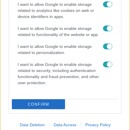
I want to allow Google to enable storage
2:23
related to analytics like cookies on web or
device identifiers in apps.
I want to allow Google to enable storage
related to functionality of the website or app.
I want to allow Google to enable storage
related to personalization.
I want to allow Google to enable storage
Híradó
related to security, including authentication
2020. július 20. 15:32
functionality and fraud prevention, and other
5 milliárdos mentőcsomaggal segítenék a
user protection.
könnyűzenei ipart
5 milliárdos mentőcsomaggal segítenék a könnyűzenei
ipart - ezt Demeter Szilárd miniszteri biztos mondta az
CONFIRM
RTL Híradónak. Szerinte nem egyedi segélyezésre
törekednek, hanem átfogó csomagot készítenek, amely az
Data Deletion
Data Access
Privacy Policy
előadóknak és a háttérben dolgozóknak is segítene.