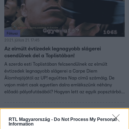
Fókusz
2021. július 21. 17:45
Az elmúlt évtizedek legnagyobb slágerei
csendülnek del a Toplistában!
A szerda esti Toplistában felcsendülnek az elmúlt
évtizedek legnagyobb slágerei a Carpe Diem
Álomhajójától az UP! együttes Nap című számáig. De
vajon miért csak egyetlen dalra emlékszünk néhány
előadó pályafutásából? Hogyan lett az egyik popsztárból
namíbiai nagykövet, és miért ment el csatornabúvárnak a
másik?
11:49
RTL Magyarország -
Do Not Process My Personal
Information