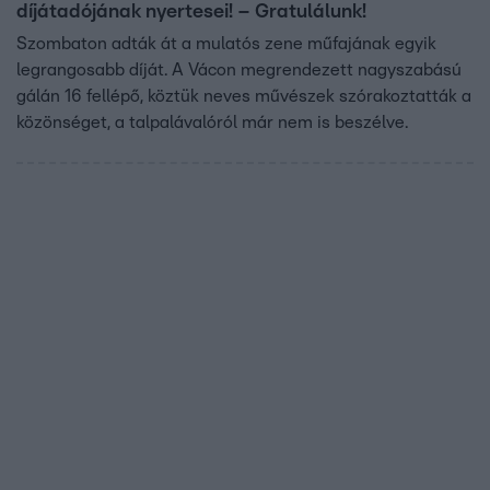
díjátadójának nyertesei! – Gratulálunk!
Szombaton adták át a mulatós zene műfajának egyik
legrangosabb díját. A Vácon megrendezett nagyszabású
gálán 16 fellépő, köztük neves művészek szórakoztatták a
közönséget, a talpalávalóról már nem is beszélve.