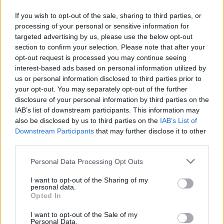
If you wish to opt-out of the sale, sharing to third parties, or
processing of your personal or sensitive information for
targeted advertising by us, please use the below opt-out
section to confirm your selection. Please note that after your
opt-out request is processed you may continue seeing
interest-based ads based on personal information utilized by
us or personal information disclosed to third parties prior to
Fókusz
your opt-out. You may separately opt-out of the further
2021. április 17. 17:40
disclosure of your personal information by third parties on the
Megmutatjuk, hogyan születtek a Nagy szám
IAB’s list of downstream participants. This information may
produkciói
also be disclosed by us to third parties on the
IAB’s List of
Downstream Participants
that may further disclose it to other
Még kiválasztani sem olyan egyszerű az életünk dalát,
third parties.
nemhogy elénekelni mások előtt. Gondolhatnánk, hogy az
énekeseknek és az előadóknak ez simán megy, de még ők
Please note that this website/app uses one or more Google
Personal Data Processing Opt Outs
is rengeteget gyakoroltak a forgatás előtt. Aki pedig
services and may gather and store information including but
ritkán használja erre a hangját, még többet dolgozott
not limited to your visit or usage behaviour. You may click to
I want to opt-out of the Sharing of my
personal data.
grant or deny consent to Google and its third-party tags to
azon a műsor készítőivel együtt, hogy tökéletes legyen a
Opted In
use your data for below specified purposes in below Google
produkciója. És olyan jó megismerni őket egy teljesen
consent section.
I want to opt-out of the Sale of my
más oldalukról! A műsor folytatódik, jövő héten Scherer
0:47
Personal Data.