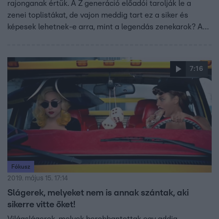
rajonganak értük. A Z generáció előadói tarolják le a
zenei toplistákat, de vajon meddig tart ez a siker és
képesek lehetnek-e arra, mint a legendás zenekarok? Az
biztos, hogy imádják őket a fiatalok és rengetegen követik
őket emiatt.
7:16
Fókusz
2019. május 15. 17:14
Slágerek, melyeket nem is annak szántak, aki
sikerre vitte őket!
Világslágerek, melyek berobbantottak egy addig