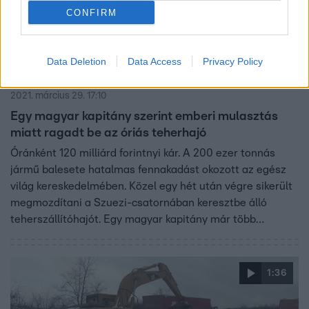
CONFIRM
Data Deletion
Data Access
Privacy Policy
Fókusz
2021. március 29. 17:10
Egy magyar kapitány szerint emberi mulasztás
miatt ragadt be az óriás teherhajó
Óránként 120 milliárd forintnyi kár. A 200 ezer tonnás
jármű balesete hatalmas fennakadást okozott az egész
világ kereskedelmében. Közel egy hét után végre sikerült
megmozdítani a Szuezi-csatornában keresztbe álló
teherszállítóhajót. Egy magyar kapitány már több
tucatszor kelt át ezen a területen hasonló méretű
teherszállítóval, így ő már sejti, hogy a rossz időjárási
körülmények mellett, mi okozhatta a bajt.
1:36