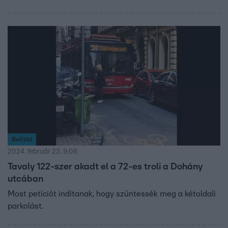
Belföld
2024. február 23. 9:06
Tavaly 122-szer akadt el a 72-es troli a Dohány
utcában
Most petíciót indítanak, hogy szüntessék meg a kétoldali
parkolást.