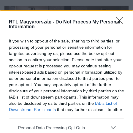
RTL Magyarország -
Do Not Process My Personal
Information
If you wish to opt-out of the sale, sharing to third parties, or
processing of your personal or sensitive information for
targeted advertising by us, please use the below opt-out
section to confirm your selection. Please note that after your
opt-out request is processed you may continue seeing
interest-based ads based on personal information utilized by
Külföld
us or personal information disclosed to third parties prior to
2024. január 2. 6:44
your opt-out. You may separately opt-out of the further
Elindult az elakadt lift, amikor megpróbált
disclosure of your personal information by third parties on the
kimászni belőle az idős asszony
IAB’s list of downstream participants. This information may
also be disclosed by us to third parties on the
IAB’s List of
Mindenki rémálma valósult meg újév napján,
Downstream Participants
that may further disclose it to other
Nagyszombaton.
third parties.
Please note that this website/app uses one or more Google
Personal Data Processing Opt Outs
services and may gather and store information including but