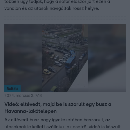
többen úgy tudják, hogy a sofőr először járt ezen a
vonalon és az utasok navigálták rossz helyre.
Belföld
2024. március 3. 7:18
Videó: eltévedt, majd be is szorult egy busz a
Havanna-lakótelepen
Az eltévedt busz nagy igyekezetében beszorult, az
utasoknak le kellett szállniuk, az esetről videó is készült.