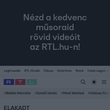
Nézd a kedvenc
műsoraid
rövid videóit
az RTL.hu-n!
Legfrissebb
RTL Híradó
Fókusz
Sztárhírek
Randi
Celeb vagyok, me
#
Babits Marcella
#
Szellő István
#
Most Wanted
#
Gallusz Niko
ELAKADT