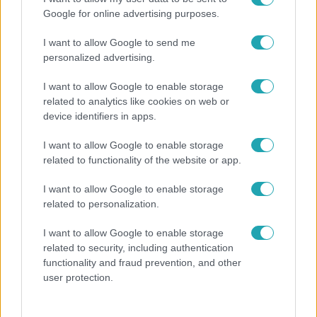
Google for online advertising purposes.
I want to allow Google to send me
personalized advertising.
I want to allow Google to enable storage
related to analytics like cookies on web or
device identifiers in apps.
Külföld
2023. május 25. 5:41
I want to allow Google to enable storage
A Szuezi-csatornába szorult egy 190 méter hosszú
related to functionality of the website or app.
teherszállító hajó
I want to allow Google to enable storage
Se előre, se hátra. Már négy hajó várakozik miatta.
related to personalization.
I want to allow Google to enable storage
related to security, including authentication
6:01
functionality and fraud prevention, and other
user protection.