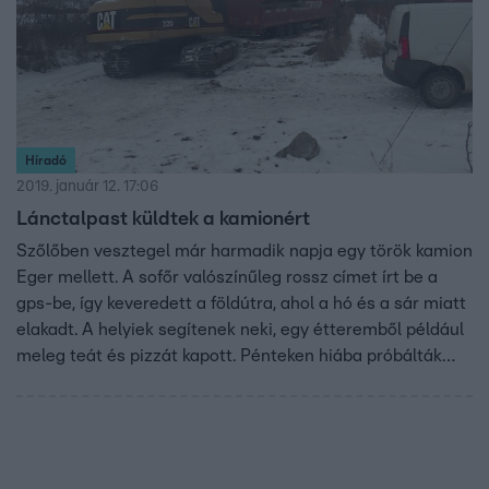
Híradó
2019. január 12. 17:06
Lánctalpast küldtek a kamionért
Szőlőben vesztegel már harmadik napja egy török kamion
Eger mellett. A sofőr valószínűleg rossz címet írt be a
gps-be, így keveredett a földútra, ahol a hó és a sár miatt
elakadt. A helyiek segítenek neki, egy étteremből például
meleg teát és pizzát kapott. Pénteken hiába próbálták
kihúzni, nem sikerült, most egy lánctalpas markolóval
segítettek.