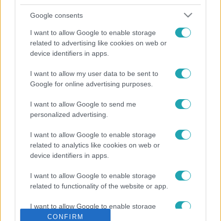
szerelmekben. A regény azért született, hogy ne merüljön
feledésbe a nagy múltú família története. Bár a könyv
Google consents
valós személyekhez kötődik, a történet mégis fikció. De
I want to allow Google to enable storage
vajon milyen volt megírni a könyvet elsőműves
related to advertising like cookies on web or
szerzőként, és hogyan jelenik meg a női vonal a
device identifiers in apps.
regényben? Kiderül a videóból.
I want to allow my user data to be sent to
Google for online advertising purposes.
I want to allow Google to send me
personalized advertising.
I want to allow Google to enable storage
related to analytics like cookies on web or
device identifiers in apps.
I want to allow Google to enable storage
related to functionality of the website or app.
I want to allow Google to enable storage
related to personalization.
CONFIRM