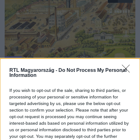
Fókusz
2023. június 10. 18:13
RTL Magyarország -
Do Not Process My Personal
Information
„Egy vezetőnek soha nem a jelenben, hanem a
jövőben kell otthon lennie” – így született a Dreher
If you wish to opt-out of the sale, sharing to third parties, or
család törtnetéről szóló regény
processing of your personal or sensitive information for
A Dreher család története ihlette Iglódi Csaba
targeted advertising by us, please use the below opt-out
családregényét. Túléltek háborúkat, forradalmakat,
section to confirm your selection. Please note that after your
válságokat, és talpon vannak, tehát valamit tudhattak,
opt-out request is processed you may continue seeing
interest-based ads based on personal information utilized by
gondolta Iglódi, aki gazdasági- és kommunikációs
us or personal information disclosed to third parties prior to
szakember lévén még sosem írt regényt. Mivel azonban
your opt-out. You may separately opt-out of the further
sokan mondták neki, hogy ideje lenne, megpróbálta.