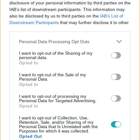
disclosure of your personal information by third parties on the
Véletlenek vezettek oda, hogy pont a Dreher család
IAB’s list of downstream participants. This information may
történetét választotta, és nem is volt könnyű dolga. A
7:04
also be disclosed by us to third parties on the
IAB’s List of
regény korosztálytól függetlenül, mindenkinek szól, az író,
Downstream Participants
that may further disclose it to other
aki 83 éves édesanyjának éppúgy ajánlja, mint 9 éves
third parties.
lányának, most a Fókusznak mesélt könyvéről.
Please note that this website/app uses one or more Google
Personal Data Processing Opt Outs
services and may gather and store information including but
not limited to your visit or usage behaviour. You may click to
I want to opt-out of the Sharing of my
personal data.
grant or deny consent to Google and its third-party tags to
Opted In
use your data for below specified purposes in below Google
consent section.
I want to opt-out of the Sale of my
Reggeli
Personal Data.
Opted In
2023. május 15. 8:24
Iglódi Csaba: A Dreher család olyan, mint
I want to opt-out of processing my
Personal Data for Targeted Advertising.
bármelyik magyar család
Opted In
Iglódi Csaba vezető tanácsadóként találkozott először a
I want to opt-out of Collection, Use,
Dreher család történetével, és egyből beleszeretett. A mű
Retention, Sale, and/or Sharing of my
150 éven át, négy generáción keresztül követi a család
Personal Data that Is Unrelated with the
Purposes for which it was collected.
történetét, ami bővelkedik fordulatokban, tragédiákban és
Opted Out