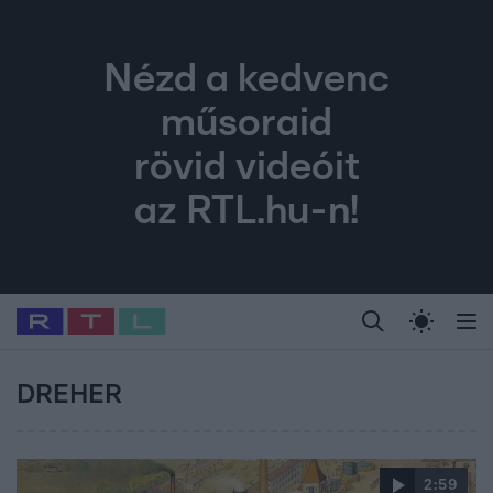
Nézd a kedvenc
műsoraid
rövid videóit
az RTL.hu-n!
Legfrissebb
RTL Híradó
Fókusz
Sztárhírek
Randi
Celeb vagyok, me
#
Babits Marcella
#
Szellő István
#
Most Wanted
#
Gallusz Niko
DREHER
2:59