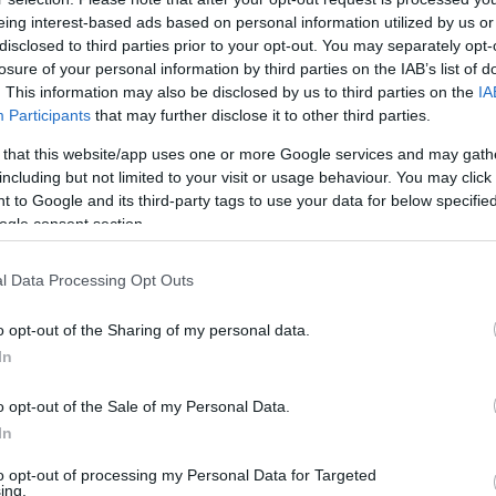
eing interest-based ads based on personal information utilized by us or
tt
disclosed to third parties prior to your opt-out. You may separately opt-
losure of your personal information by third parties on the IAB’s list of
. This information may also be disclosed by us to third parties on the
IA
:00
Participants
that may further disclose it to other third parties.
ma? - Szerda (01. 11.)
 that this website/app uses one or more Google services and may gath
including but not limited to your visit or usage behaviour. You may click 
a vágysz, de tanácstalan vagy, mit nézz? Nincs kedved több m
 to Google and its third-party tags to use your data for below specifi
, mint, hogy ne kelljen elhagynod a lakást? Miért is tennéd? Ku
ogle consent section.
 döntést hozni!
l Data Processing Opt Outs
o opt-out of the Sharing of my personal data.
00
In
 ma? - Péntek (05. 20.)
o opt-out of the Sale of my Personal Data.
a vágysz, de tanácstalan vagy, mit nézz? Nincs kedved több m
In
, mint, hogy ne kelljen elhagynod a lakást? Miért is tennéd? Ku
 döntést hozni!
to opt-out of processing my Personal Data for Targeted
ing.