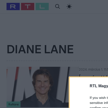
#
Babits Marcella
#
Szellő István
#
Most Wanted
#
Gallusz Ni
DIANE LANE
2024. március 1. 11:
Így nézett k
a 19 éves
RTL Magy
Tom Cruis
If you wish 
Francis Ford
sensitive in
Kultúra
Coppola egy 42
confirm you