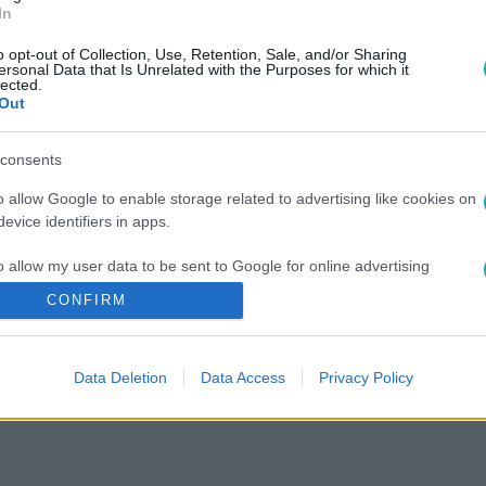
In
o opt-out of Collection, Use, Retention, Sale, and/or Sharing
ersonal Data that Is Unrelated with the Purposes for which it
lected.
Out
consents
o allow Google to enable storage related to advertising like cookies on
evice identifiers in apps.
o allow my user data to be sent to Google for online advertising
s.
CONFIRM
to allow Google to send me personalized advertising.
Data Deletion
Data Access
Privacy Policy
o allow Google to enable storage related to analytics like cookies on
evice identifiers in apps.
o allow Google to enable storage related to functionality of the website