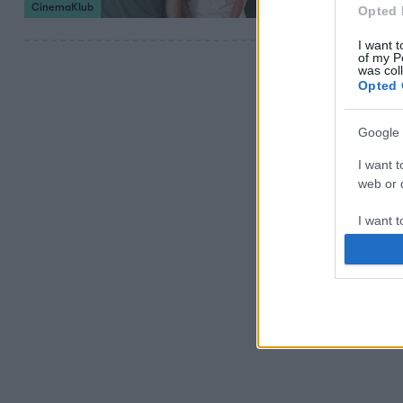
CinemaKlub
Opted 
I want t
of my P
was col
Opted 
Google 
I want t
web or d
I want t
purpose
I want 
I want t
web or d
I want t
or app.