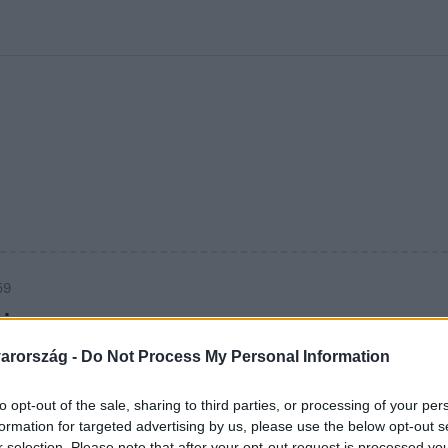
kolett
#
Időjárás
#
RTL műsor
#
Víz
#
Magyar Péter
#
Csillagjeg
59
i
arország -
Do Not Process My Personal Information
e
to opt-out of the sale, sharing to third parties, or processing of your per
formation for targeted advertising by us, please use the below opt-out s
r selection. Please note that after your opt-out request is processed y