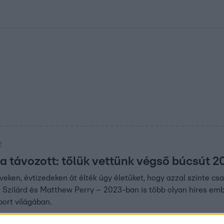
kolett
#
Időjárás
#
RTL műsor
#
Víz
#
Magyar Péter
#
Csillagjeg
2
a távozott: tőlük vettünk végső búcsút 
veken, évtizedeken át élték úgy életüket, hogy azzal szinte cs
 Szilárd és Matthew Perry – 2023-ban is több olyan híres embe
port világában.