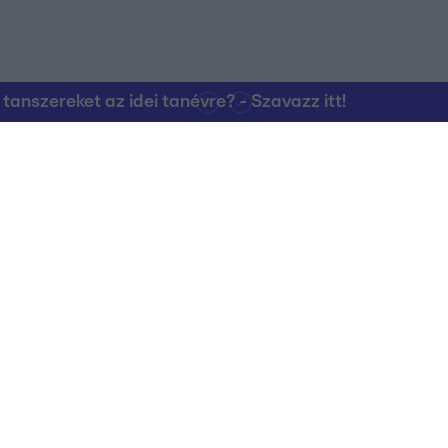
nszereket az idei tanévre? - Szavazz itt!
Kapcsolat
RTL Group Beszál
Magatartási Kó
az RTL+-on
Vállalati hírek
RTL Magyarorszá
Partneri Alapelv
Kvíz Adatvédelem
Kommentelési s
RTL Group Magatartási Kódex