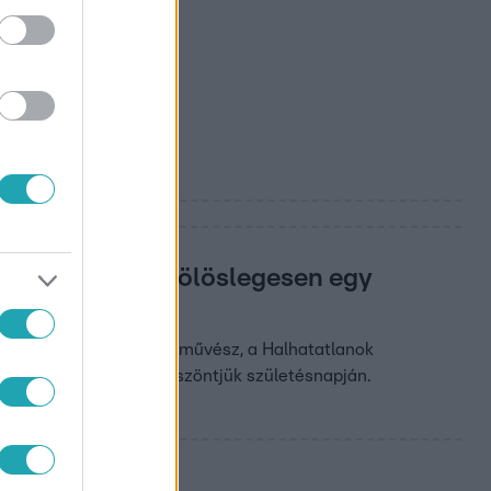
em írtak meg fölöslegesen egy
zínművésznő, érdemes művész, a Halhatatlanok
r készült interjúval köszöntjük születésnapján.