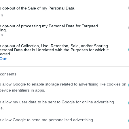
6. 10:49
o opt-out of the Sale of my Personal Data.
In
 adtak a 80 éves Csomós
radnótis színészek
to opt-out of processing my Personal Data for Targeted
ing.
In
ros rózsával köszöntötték.
o opt-out of Collection, Use, Retention, Sale, and/or Sharing
ersonal Data that Is Unrelated with the Purposes for which it
lected.
Out
5. 11:54
i 80 éves: Meggyőződésem, hogy soha n
consents
o allow Google to enable storage related to advertising like cookies on
evice identifiers in apps.
ós Mari a Nemzet Színésze, Kossuth- és Jászai Mari-díjas s
kös tagja. 2017-ben választották a Nemzet Színészévé, az akko
o allow my user data to be sent to Google for online advertising
s.
to allow Google to send me personalized advertising.