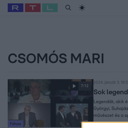
#
Babits Marcella
#
Szellő István
#
Most Wanted
#
Gallusz Ni
CSOMÓS MARI
2024. január 3. 19:1
7:12
Sok legend
Legendák, akik é
Györgyi, Suhajda
művészet és a s
Fókusz