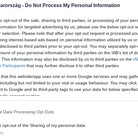
arország -
Do Not Process My Personal Information
 18:10
 minden szegletéből hiányzik, egy igazi 
to opt-out of the sale, sharing to third parties, or processing of your per
formation for targeted advertising by us, please use the below opt-out s
i
r selection. Please note that after your opt-out request is processed y
eing interest-based ads based on personal information utilized by us or
ari, a Nemzet Színésze. Több mint 100 darabban és 60 filmbe
disclosed to third parties prior to your opt-out. You may separately opt-
s Adél, a Radnóti Miklós Színház igazgatója szerint igazi ikon 
losure of your personal information by third parties on the IAB’s list of
. This information may also be disclosed by us to third parties on the
IA
Participants
that may further disclose it to other third parties.
 that this website/app uses one or more Google services and may gath
 18:26
including but not limited to your visit or usage behaviour. You may click 
omós Mari, a Nemzet Színésze
 to Google and its third-party tags to use your data for below specifi
ogle consent section.
 elhunyt Csomós Mari, a Nemzet Színésze, Kossuth- és Jásza
rsulatának örökös tagja.
l Data Processing Opt Outs
o opt-out of the Sharing of my personal data.
In