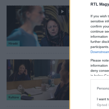
RTL Magy
2023. november 19.
3:25
„A színház
If you wish 
sensitive in
pályatársa
confirm you
continue se
Meghalt Csomós M
information 
tehetségét. Kovát
further disc
Híradó
éves volt.
participants
Downstream 
Please note
2023. november 18.
information 
Meghalt Cs
deny consent
in below Go
80 éves korában
Halhatatlanok Tá
Persona
Kultúra
I want t
Opted 