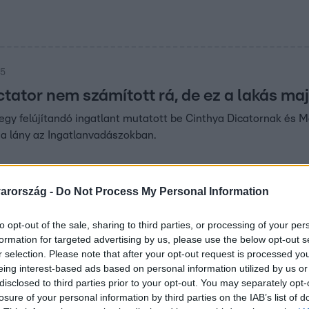
35
ctator nem számított rá, de ez a lakás m
egy felújítandó ingatlant mutatott be Cinthya Dicatornak és
 a lány az Ingatlanvadászokban.
arország -
Do Not Process My Personal Information
35
to opt-out of the sale, sharing to third parties, or processing of your per
ctatorban felment a pumpa Alex miatt
formation for targeted advertising by us, please use the below opt-out s
a Alex rossz helyzetből indult az Ingatlanvadászokban, ugyanis
r selection. Please note that after your opt-out request is processed y
eing interest-based ads based on personal information utilized by us or
l Cinthya Dictator kiborult.
disclosed to third parties prior to your opt-out. You may separately opt-
losure of your personal information by third parties on the IAB’s list of