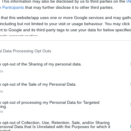
. This information may also be disclosed by us to third parties on the
IA
Participants
that may further disclose it to other third parties.
 that this website/app uses one or more Google services and may gath
35
including but not limited to your visit or usage behaviour. You may click 
ctatorék végre megtalálták álmaik ottho
 to Google and its third-party tags to use your data for below specifi
ogle consent section.
r és Molnár Tamás az utolsó körbevezetésen meglepve fogadtá
egyike lehet, hogy sikerrel jár?
l Data Processing Opt Outs
o opt-out of the Sharing of my personal data.
In
o opt-out of the Sale of my Personal Data.
35
In
lpattant az agya” Cinthya Dictatoréktól
to opt-out of processing my Personal Data for Targeted
a Alexet megviselte Cinthya Dictatornak és Molnár Tamásnak 
ing.
dta Ingatlanvadász kollégáinak.
In
o opt-out of Collection, Use, Retention, Sale, and/or Sharing
ersonal Data that Is Unrelated with the Purposes for which it
lected.