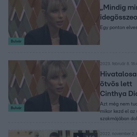
„Mindig mi
idegösszeo
Egy ponton elves
Bulvár
2023. február 8. 18:
Hivatalosa
ötvös lett
Cinthya Di
Azt még nem tud
Bulvár
mikor kezd el az 
szakmájában dol
2022. november 2. 