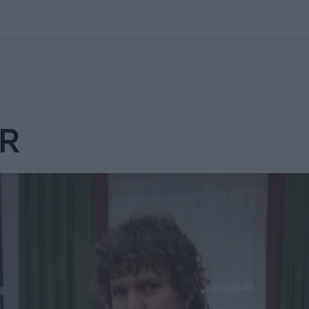
kolett
#
Időjárás
#
RTL műsor
#
Víz
#
Magyar Péter
#
Csillagjeg
OR