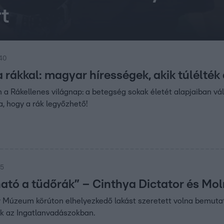
t
:40
 rákkal: magyar hírességek, akik túlélték
 a Rákellenes világnap: a betegség sokak életét alapjaiban 
a, hogy a rák legyőzhető!
35
ható a tüdőrák” – Cinthya Dictator és Mo
 Múzeum körúton elhelyezkedő lakást szeretett volna bemutat
k az Ingatlanvadászokban.