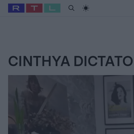
#
Babits Marcella
#
Szellő István
#
Most Wanted
#
Gallusz Ni
CINTHYA DICTAT