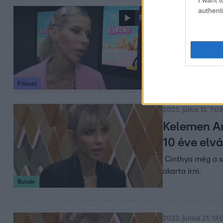
authenti
2023. július 19. 18:2
5:49
Cinthya Dik
rózsaszín d
Mindenki kicsit 
káprázott a szemü
Fókusz
volt Cinthya Dik
2023. július 13. 7:09
Kelemen An
10 éve elv
Cinthya még a s
akarta írni.
Bulvár
2023. június 21. 13: