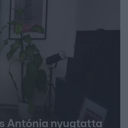
ős Antónia nyugtatta