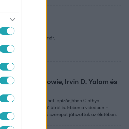
ik az
amit jó ideje kinőttek már,
életére David Bowie, Irvin D. Yalom és
 Nőszintén című műsor eheti epizódjában Cinthya
és a szerelemhez vezető útról is. Ebben a videóban –
thyát, akik meghatározó szerepet játszottak az életében.