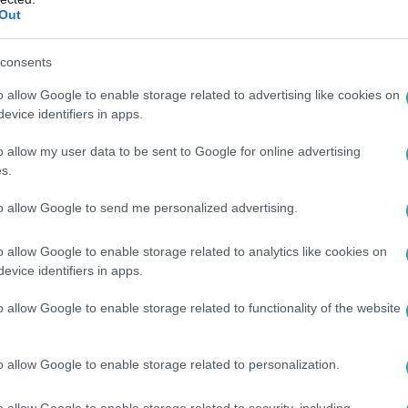
Out
0
ctator és Molnár Tomi új otthonukat keres
consents
adászokban
o allow Google to enable storage related to advertising like cookies on
evice identifiers in apps.
felesége, Cinthya Dictator hat éve élnek mostani lakásukban, 
ngatlanvadászok segítségét.
o allow my user data to be sent to Google for online advertising
s.
to allow Google to send me personalized advertising.
7
o allow Google to enable storage related to analytics like cookies on
tator elmesélte, milyen hatással volt az 
evice identifiers in apps.
nos
o allow Google to enable storage related to functionality of the website
j műsoraiból minden héten exkluzív részleteket láthatunk. A
élget, aki őszintén mesél betegségéről, a szépség fogalmáról 
i nézői láthatnak – Kadarkai azokról a férfiakról kérdezte Cin
o allow Google to enable storage related to personalization.
o allow Google to enable storage related to security, including