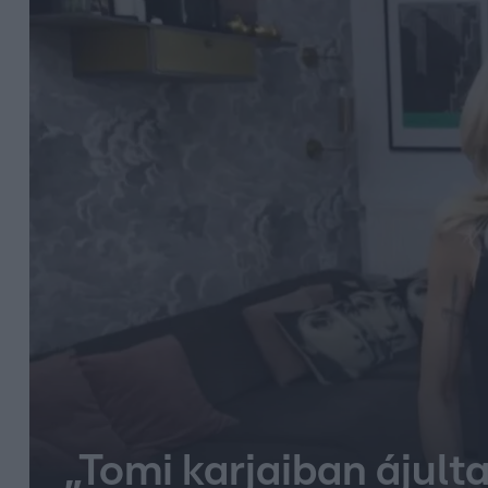
„Tomi karjaiban ájult