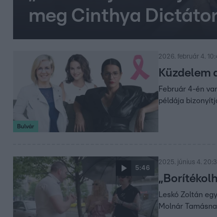
meg Cinthya Dictátor
2026. február 4. 10
Küzdelem a
Február 4-én van
példája bizonyítj
Bulvár
2025. június 4. 20:
5:46
„Borítékol
Leskó Zoltán egy
Molnár Tamásna