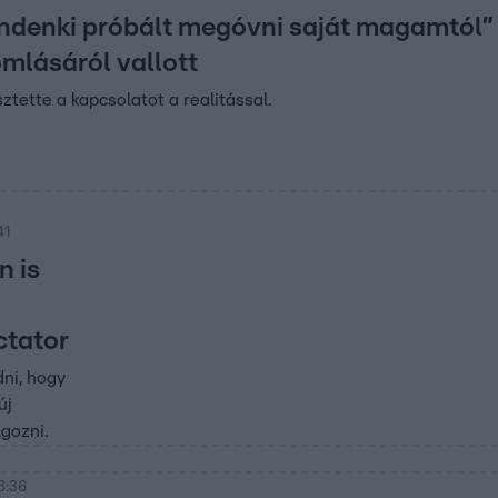
ndenki próbált megóvni saját magamtól” 
mlásáról vallott
ztette a kapcsolatot a realitással.
41
n is
ctator
ni, hogy
új
gozni.
8:36