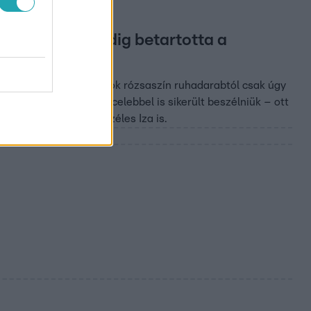
ihanyi Peti pedig betartotta a
 sztárok
 film bemutatóján. A sok rózsaszín ruhadarabtól csak úgy
 is ott volt, így több celebbel is sikerült beszélniük – ott
t, Kardos Eszter és Széles Iza is.