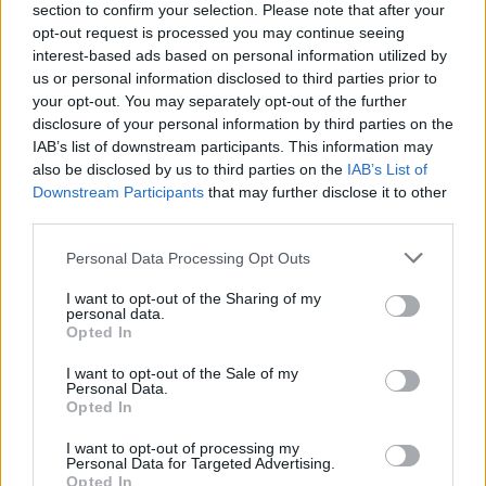
section to confirm your selection. Please note that after your
opt-out request is processed you may continue seeing
4:55
interest-based ads based on personal information utilized by
us or personal information disclosed to third parties prior to
your opt-out. You may separately opt-out of the further
disclosure of your personal information by third parties on the
IAB’s list of downstream participants. This information may
also be disclosed by us to third parties on the
IAB’s List of
Downstream Participants
that may further disclose it to other
third parties.
Please note that this website/app uses one or more Google
Personal Data Processing Opt Outs
Fókusz
services and may gather and store information including but
2026. február 16. 20:00
not limited to your visit or usage behaviour. You may click to
I want to opt-out of the Sharing of my
personal data.
A garázsból az Arénáig – így ünnepelte 20 évét a
grant or deny consent to Google and its third-party tags to
Opted In
use your data for below specified purposes in below Google
BSW
consent section.
I want to opt-out of the Sale of my
A BSW telt házas Arénakoncerttel ünnepelte 20 évét –
Personal Data.
barátság, nosztalgia és ikonikus pillanatok a színpadon.
Opted In
I want to opt-out of processing my
Personal Data for Targeted Advertising.
Opted In