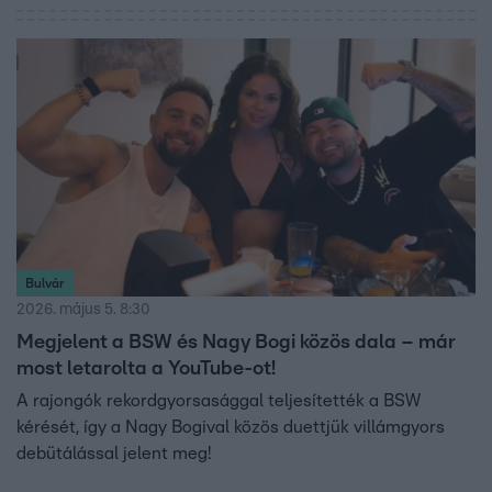
Bulvár
2026. május 5. 8:30
Megjelent a BSW és Nagy Bogi közös dala – már
most letarolta a YouTube-ot!
A rajongók rekordgyorsasággal teljesítették a BSW
kérését, így a Nagy Bogival közös duettjük villámgyors
debütálással jelent meg!