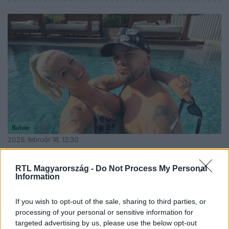
Bulvár
2026. február 18. 13:30
A sztárpár legcukibb pillanata: Metzker Viki
különleges meglepetéssel készült férjének
RTL Magyarország -
Do Not Process My Personal
Information
Metzker Viki nem akármilyen ajándékkal lepte meg
szerelmét, BSW Gabent. A rapper erre biztosan nem
If you wish to opt-out of the sale, sharing to third parties, or
számított!
processing of your personal or sensitive information for
targeted advertising by us, please use the below opt-out