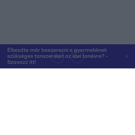
Elkezdte már beszerezni a gyermekének
szükséges tanszereket az idei tanévre? -
Szavazz itt!