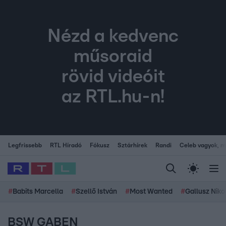
Nézd a kedvenc
műsoraid
rövid videóit
az RTL.hu-n!
Legfrissebb
RTL Híradó
Fókusz
Sztárhírek
Randi
Celeb vagyok, me
#
Babits Marcella
#
Szellő István
#
Most Wanted
#
Gallusz Niko
BSW GABEN