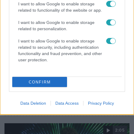
I want to allow Google to enable storage
related to functionality of the website or app.
I want to allow Google to enable storage
related to personalization.
I want to allow Google to enable storage
related to security, including authentication
functionality and fraud prevention, and other
Fókusz
user protection.
2025. december 15. 21:00
Vonósokkal szólaltak meg a BSW slágerei –
ByeAlex is csatlakozott a koncerthez
CONFIRM
Vonós zenekarral lépett színpadra a BSW: a hiphopos
slágerek új, szimfonikus hangzást kaptak, ByeAlex és
Data Deletion
Data Access
Privacy Policy
Nagy Bogi közreműködésével.
2:05