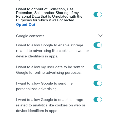
I want to opt-out of Collection, Use,
Retention, Sale, and/or Sharing of my
Personal Data that Is Unrelated with the
Purposes for which it was collected.
Opted Out
Google consents
I want to allow Google to enable storage
related to advertising like cookies on web or
Bulvár
device identifiers in apps.
2026. január 7. 17:20
I want to allow my user data to be sent to
Visszatért a gyökerekhez a BSW, a lányok
Google for online advertising purposes.
kedvenceitől óriási meglepetésekre számíthatunk
A BSW 20 éves lett, az ünnepléshez pedig vasárnap
I want to allow Google to send me
érkezik a Klasszik album – tele titkos közreműködőkkel és
personalized advertising.
nosztalgiával.
I want to allow Google to enable storage
related to analytics like cookies on web or
device identifiers in apps.
4:46