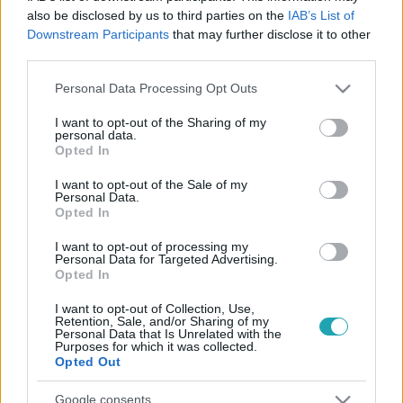
also be disclosed by us to third parties on the
IAB’s List of
Downstream Participants
that may further disclose it to other
third parties.
Please note that this website/app uses one or more Google
Personal Data Processing Opt Outs
services and may gather and store information including but
Belföld
not limited to your visit or usage behaviour. You may click to
I want to opt-out of the Sharing of my
personal data.
2024. április 17. 14:28
grant or deny consent to Google and its third-party tags to
Opted In
use your data for below specified purposes in below Google
Berki Sándor: A Párbeszéd frakciójában
consent section.
semmilyen tájékoztatást nem kaptunk arról, hogy
I want to opt-out of the Sale of my
Personal Data.
mivel jár az összefogás a DK-val és az MSZP-vel
Opted In
Tavaly novemberben kilépett a Párbeszédből, de a
I want to opt-out of processing my
parlamenti frakciónak tagja maradt Berki Sándor, a
Personal Data for Targeted Advertising.
Párbeszéd országgyűlési képviselője. A politikus az rtl.hu-
Opted In
nak azt mondta, azért csak most hozta nyilvánosságra
I want to opt-out of Collection, Use,
döntését, mert tavaly Mellár Tamás esetleg kilépése is
Retention, Sale, and/or Sharing of my
Personal Data that Is Unrelated with the
terhelte a közösséget. Emellett kampányolni akar a
Purposes for which it was collected.
Fidesz-ellenes jelöltek mellett, és nem szeretné, ha
Opted Out
bármilyen gondot okozna, hogy tagja a nemrég összeálló
Google consents