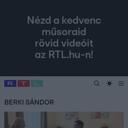
Nézd a kedvenc
műsoraid
rövid videóit
az RTL.hu-n!
Legfrissebb
RTL Híradó
Fókusz
Sztárhírek
Randi
Celeb vagyok, me
#
Babits Marcella
#
Szellő István
#
Most Wanted
#
Gallusz Niko
BERKI SÁNDOR