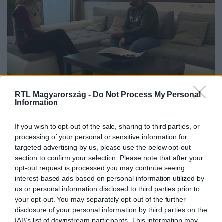
RTL Magyarország -
Do Not Process My Personal
Information
Jakab Péter nem ért rá, Tilki Attila
ránk tette a telefont – azért volt két
If you wish to opt-out of the sale, sharing to third parties, or
vidéki képviselő, aki megmutatta
processing of your personal or sensitive information for
budapesti, közpénzből bérelt lakását
targeted advertising by us, please use the below opt-out
section to confirm your selection. Please note that after your
opt-out request is processed you may continue seeing
interest-based ads based on personal information utilized by
us or personal information disclosed to third parties prior to
your opt-out. You may separately opt-out of the further
disclosure of your personal information by third parties on the
IAB’s list of downstream participants. This information may