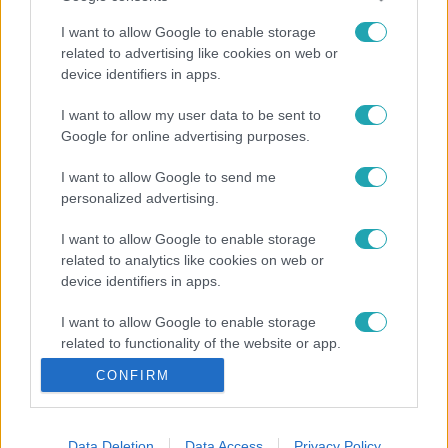
DK-MSZP-Párbeszéd hármas egyik pártjának.
Sérelmezte, hogy a Párbeszéd-frakció tagjaként
I want to allow Google to enable storage
semmilyen tájékoztatást nem kapott a pártok vezetőitől
related to advertising like cookies on web or
arról, hogy milyen hatással lesz a képviselőkre a 2026-os
device identifiers in apps.
választásra is érvényes összefogás.
I want to allow my user data to be sent to
Google for online advertising purposes.
I want to allow Google to send me
personalized advertising.
I want to allow Google to enable storage
related to analytics like cookies on web or
device identifiers in apps.
I want to allow Google to enable storage
related to functionality of the website or app.
CONFIRM
I want to allow Google to enable storage
related to personalization.
I want to allow Google to enable storage
Data Deletion
Data Access
Privacy Policy