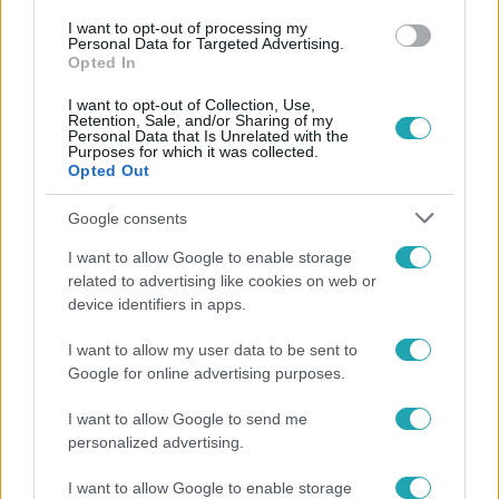
I want to opt-out of processing my
Personal Data for Targeted Advertising.
Opted In
I want to opt-out of Collection, Use,
Retention, Sale, and/or Sharing of my
Personal Data that Is Unrelated with the
Purposes for which it was collected.
Opted Out
Google consents
I want to allow Google to enable storage
related to advertising like cookies on web or
Belföld
device identifiers in apps.
2024. április 7. 8:05
Nyomoznak a fideszes polgármester ellen, aki
I want to allow my user data to be sent to
beköltözött az uniós pénzen felújított
Google for online advertising purposes.
egészségházba Bácszőlősön
I want to allow Google to send me
Hadházy Ákos azt közölte, hogy hivatali visszaélés miatt
personalized advertising.
nyomoznak Bácsszőlős fideszes polgármestere ellen, aki
évek óta önkényesen lakik egy uniós pénzből felújított
I want to allow Google to enable storage