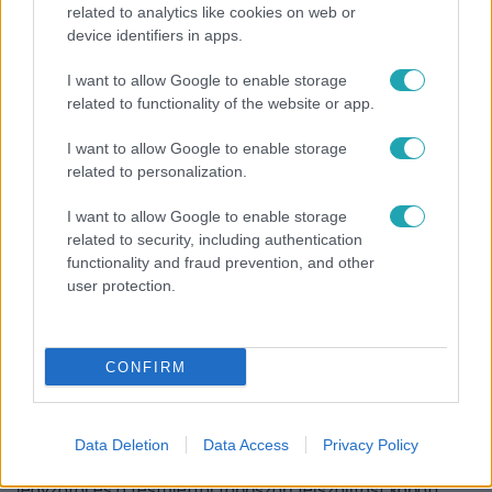
orvosi szolgálati lakásban.
related to analytics like cookies on web or
device identifiers in apps.
I want to allow Google to enable storage
2:26
related to functionality of the website or app.
I want to allow Google to enable storage
related to personalization.
I want to allow Google to enable storage
related to security, including authentication
functionality and fraud prevention, and other
user protection.
Híradó
2024. február 26. 18:11
CONFIRM
Évek óta önkényesen lakik egy uniós pénzből
felújított orvosi szolgálati lakásban Bácsszőlős
fideszes polgármestere
Data Deletion
Data Access
Privacy Policy
Szarvas Róbert annak ellenére használja a lakást, hogy a
jegyzőtől és a testülettől többszöri felszólítást kapott,