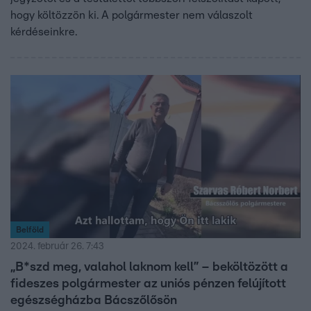
hogy költözzön ki. A polgármester nem válaszolt
kérdéseinkre.
Belföld
2024. február 26. 7:43
„B*szd meg, valahol laknom kell” – beköltözött a
fideszes polgármester az uniós pénzen felújított
egészségházba Bácszőlősön