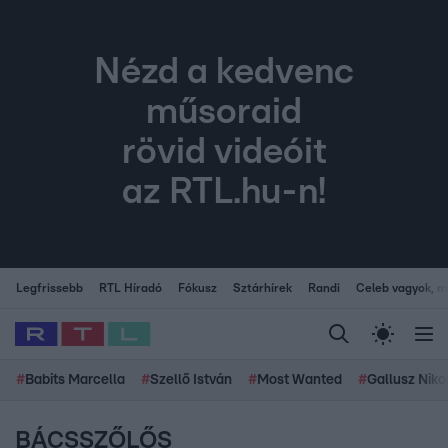
Nézd a kedvenc
műsoraid
rövid videóit
az RTL.hu-n!
Legfrissebb
RTL Híradó
Fókusz
Sztárhírek
Randi
Celeb vagyok, me
#
Babits Marcella
#
Szellő István
#
Most Wanted
#
Gallusz Niko
BÁCSSZŐLŐS