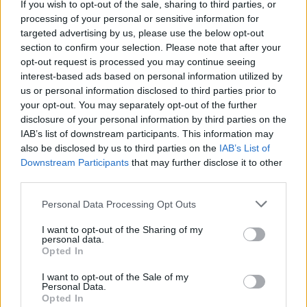
If you wish to opt-out of the sale, sharing to third parties, or
processing of your personal or sensitive information for
targeted advertising by us, please use the below opt-out
2:01
section to confirm your selection. Please note that after your
opt-out request is processed you may continue seeing
interest-based ads based on personal information utilized by
us or personal information disclosed to third parties prior to
your opt-out. You may separately opt-out of the further
disclosure of your personal information by third parties on the
IAB’s list of downstream participants. This information may
also be disclosed by us to third parties on the
IAB’s List of
Downstream Participants
that may further disclose it to other
third parties.
Híradó
2024. április 7. 17:11
Please note that this website/app uses one or more Google
Personal Data Processing Opt Outs
services and may gather and store information including but
A fideszes polgármester állítólag lehülyézte a
not limited to your visit or usage behaviour. You may click to
I want to opt-out of the Sharing of my
képviselőtestület tagjait
personal data.
grant or deny consent to Google and its third-party tags to
Opted In
Hivatali visszaélés miatt indult nyomozás Bácsszőlős
use your data for below specified purposes in below Google
fideszes polgármestere ellen, aki beköltözött az orvosi
consent section.
I want to opt-out of the Sale of my
Personal Data.
szolgálati lakásba.
Opted In