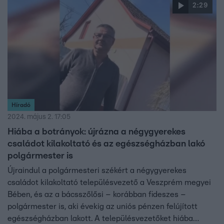
2:29
Híradó
2024. május 2. 17:05
Hiába a botrányok: újrázna a négygyerekes
családot kilakoltató és az egészségházban lakó
polgármester is
Újraindul a polgármesteri székért a négygyerekes
családot kilakoltató településvezető a Veszprém megyei
Bében, és az a bácsszőlősi – korábban fideszes –
polgármester is, aki évekig az uniós pénzen felújított
egészségházban lakott. A településvezetőket hiába