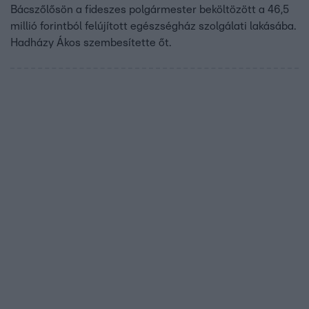
Bácszőlősön a fideszes polgármester beköltözött a 46,5
millió forintból felújított egészségház szolgálati lakásába.
Hadházy Ákos szembesítette őt.